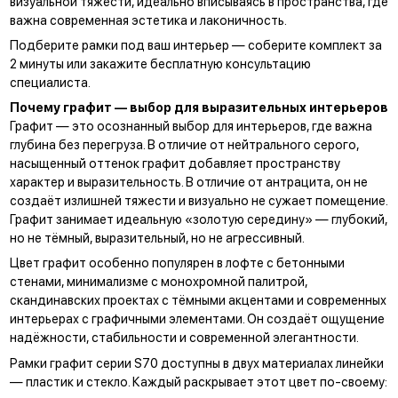
визуальной тяжести, идеально вписываясь в пространства, где
важна современная эстетика и лаконичность.
Подберите рамки под ваш интерьер —
соберите комплект за
2 минуты
или закажите бесплатную консультацию
специалиста.
Почему графит — выбор для выразительных интерьеров
Графит — это осознанный выбор для интерьеров, где важна
глубина без перегруза. В отличие от нейтрального серого,
насыщенный оттенок графит добавляет пространству
характер и выразительность. В отличие от антрацита, он не
создаёт излишней тяжести и визуально не сужает помещение.
Графит занимает идеальную «золотую середину» — глубокий,
но не тёмный, выразительный, но не агрессивный.
Цвет графит особенно популярен в лофте с бетонными
стенами, минимализме с монохромной палитрой,
скандинавских проектах с тёмными акцентами и современных
интерьерах с графичными элементами. Он создаёт ощущение
надёжности, стабильности и современной элегантности.
Рамки графит серии S70 доступны в двух материалах линейки
— пластик и стекло. Каждый раскрывает этот цвет по-своему: