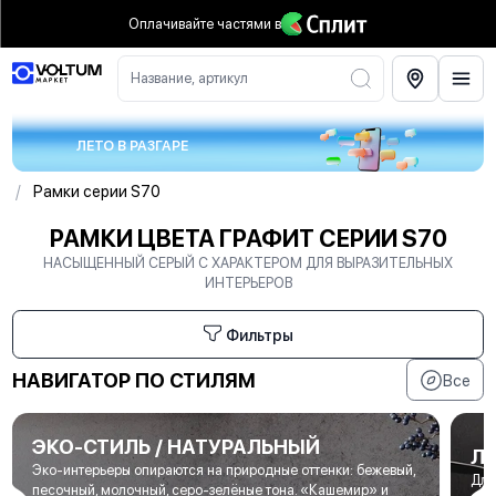
Оплачивайте частями
в
Название, артикул
ЛЕТО В РАЗГАРЕ
/
Рамки серии S70
РАМКИ ЦВЕТА ГРАФИТ СЕРИИ S70
НАСЫЩЕННЫЙ СЕРЫЙ С ХАРАКТЕРОМ ДЛЯ ВЫРАЗИТЕЛЬНЫХ
ИНТЕРЬЕРОВ
Фильтры
НАВИГАТОР ПО СТИЛЯМ
Все
ЭКО-СТИЛЬ / НАТУРАЛЬНЫЙ
Л
Эко-интерьеры опираются на природные оттенки: бежевый,
Для
песочный, молочный, серо-зелёные тона. «Кашемир» и