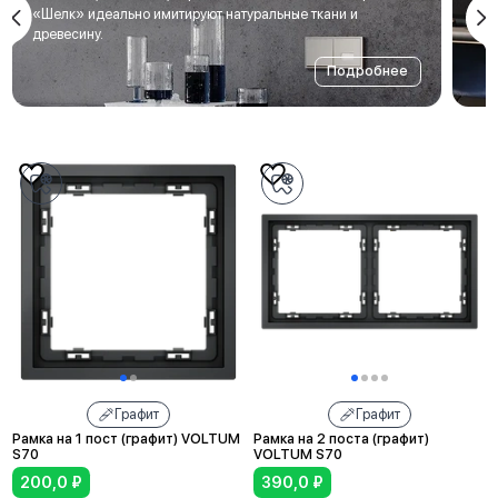
мет
«Шелк» идеально имитируют натуральные ткани и
под
древесину.
Подробнее
Графит
Графит
Рамка на 1 пост (графит) VOLTUM
Рамка на 2 поста (графит)
S70
VOLTUM S70
200,0
₽
390,0
₽