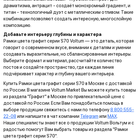
драматизма,
антрацит
- создаёт монохромный градиент, и
титан
- технологичный дуэт с металлическим отливом. Такие
комбинации позволяют создать интересную, многослойную
композицию.
Добавьте интерьеру глубины и характера
Рамки цвета графит серии S70 Voltum — это деталь, которая
говорит о современном вкусе, внимании к деталям и умении
создавать выразительные, но сбалансированные интерьеры.
Выберите формат и материал, рассчитайте количество
постов и создайте пространство, где каждая линия
подчёркивает характер и глубину вашего интерьера.
Купить Рамки цвета графит серии S70 в Москве с доставкой
по России. В магазине Voltum Market Вы можете купить товары
из раздела "Графит" в Москве по привлекательной цене с
доставкой по России. Если Вам понадобиться помощь в
выборе продукции свяжитесь с нами по телефону
8 800 555-
22-08
или напишите в чат компании
Telegram
или
MAX
.
Наши специалисты знают все о продукции Voltum Вольтум и с
радостью помогут Вам выбрать товары из раздела "Рамки
цвета графит серии S70".