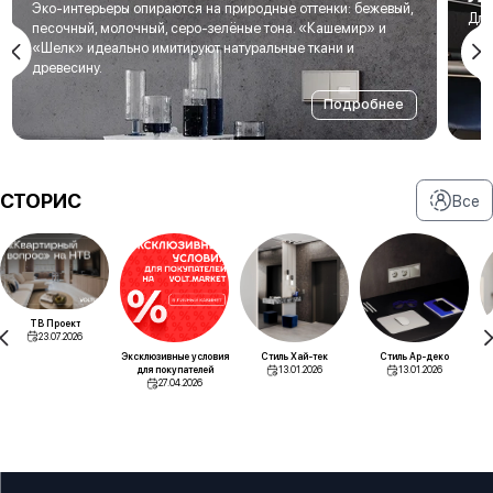
Эко-интерьеры опираются на природные оттенки: бежевый,
Для
песочный, молочный, серо-зелёные тона. «Кашемир» и
мет
«Шелк» идеально имитируют натуральные ткани и
под
древесину.
Подробнее
СТОРИС
Все
ТВ Проект
23.07.2026
Эксклюзивные условия
Стиль Хай-тек
Стиль Ар-деко
для покупателей
13.01.2026
13.01.2026
27.04.2026