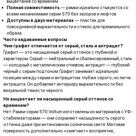
выцветания со временем
Полная совместимость
— рамки идеально стыкуются
со
всеми механизмами серии S70
без зазоров и люфтов
Доступны в двух материалах
— пластик для
повседневной выразительности и стекло для премиального
образа
Часто задаваемые вопросы
Чем графит отличается от серый, сталь и антрацит?
Графит — это насыщенный серый оттенок с глубиной и
характером. Серый — нейтральный и сбалансированный, сталь
— холодный с металлическим отливом, антрацит — глубокий
чёрный с серым подтоном. Графит занимает идеальную
позицию между серым и антрацитом: глубже серого, но легче
антрацита. Он добавляет интерьеру выразительности без
визуальной тяжести чёрного.
Не выцветает ли насыщенный серый оттенок со
временем?
Нет. Рамки серии S70 Voltum изготовлены из материалов с УФ-
стабилизаторами — они сохраняют насыщенность серого
оттенка даже при интенсивном солнечном свете. Матовая
поверхность дополнительно «смягчает» восприятие,