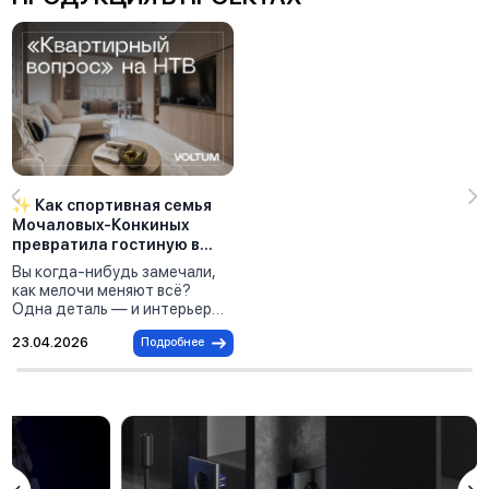
✨ Как спортивная семья
Мочаловых-Конкиных
превратила гостиную в
пространство побед
Вы когда-нибудь замечали,
вместе с VOLTUM
как мелочи меняют всё?
Одна деталь — и интерьер
заиграет по-новому. Именно
23.04.2026
Подробнее
так случилось с семьёй
Мочаловых-Конкиных —
мастерами спорта, для
которых спорт стал образом
жизни. В их доме ни дня не
проходит без тренировок, а
виды спорта они меняют как
перчатки: после