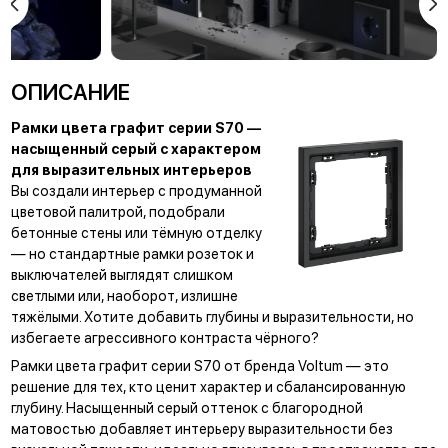
скандинавской ходьбы
берутся за теннисные
ракетки, а потом с азартом
переключаются на
баскетбол.
ОПИСАНИЕ
Рамки цвета графит серии S70 —
насыщенный серый с характером
для выразительных интерьеров
Вы создали интерьер с продуманной
цветовой палитрой, подобрали
бетонные стены или тёмную отделку
— но стандартные рамки розеток и
выключателей выглядят слишком
светлыми или, наоборот, излишне
тяжёлыми. Хотите добавить глубины и выразительности, но
избегаете агрессивного контраста чёрного?
Рамки цвета графит серии S70 от бренда Voltum — это
решение для тех, кто ценит характер и сбалансированную
глубину. Насыщенный серый оттенок с благородной
матовостью добавляет интерьеру выразительности без