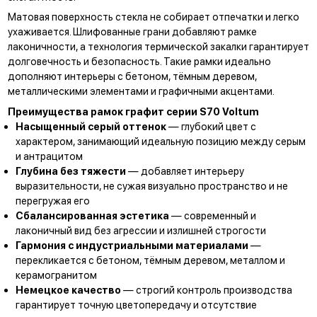
Матовая поверхность стекла не собирает отпечатки и легко
ухаживается. Шлифованные грани добавляют рамке
лаконичности, а технология термической закалки гарантирует
долговечность и безопасность. Такие рамки идеально
дополняют интерьеры с бетоном, тёмным деревом,
металлическими элементами и графичными акцентами.
Преимущества рамок графит серии S70 Voltum
Насыщенный серый оттенок
— глубокий цвет с
характером, занимающий идеальную позицию между серым
и антрацитом
Глубина без тяжести
— добавляет интерьеру
выразительности, не сужая визуально пространство и не
перегружая его
Сбалансированная эстетика
— современный и
лаконичный вид без агрессии и излишней строгости
Гармония с индустриальными материалами
—
перекликается с бетоном, тёмным деревом, металлом и
керамогранитом
Немецкое качество
— строгий контроль производства
гарантирует точную цветопередачу и отсутствие