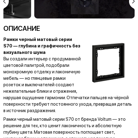
скандинавской ходьбы
берутся за теннисные
ракетки, а потом с азартом
переключаются на
баскетбол.
ОПИСАНИЕ
Рамки черный матовый серии
S70 — глубина и графичность без
визуального шума
Вы создали интерьер с продуманной
цветовой палитрой, подобрали
монохромную отделку и лаконичную
мебель — но глянцевые рамки
розеток и выключателей создают
нежелательные блики и отражения,
нарушая ощущение гармонии. Отпечатки пальцев на чёрной
поверхности требуют постоянного ухода, превращая деталь
в источник раздражения.
Рамки черный матовый серии S70 от бренда Voltum — это
решение для тех, кто ценит лаконичность и абсолютную
глубину цвета. Матовая поверхность поглощает свет,