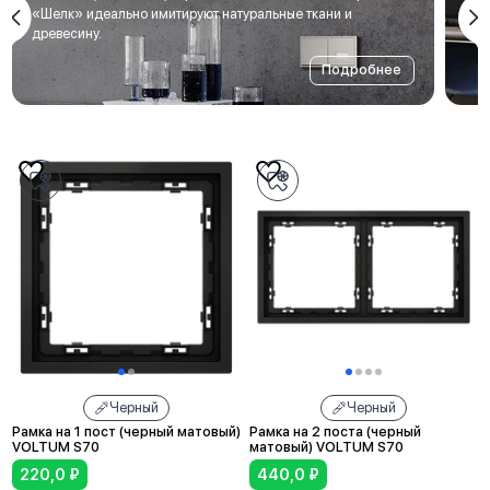
мет
«Шелк» идеально имитируют натуральные ткани и
под
древесину.
Подробнее
Черный
Черный
Рамка на 1 пост (черный матовый)
Рамка на 2 поста (черный
VOLTUM S70
матовый) VOLTUM S70
220,0
₽
440,0
₽