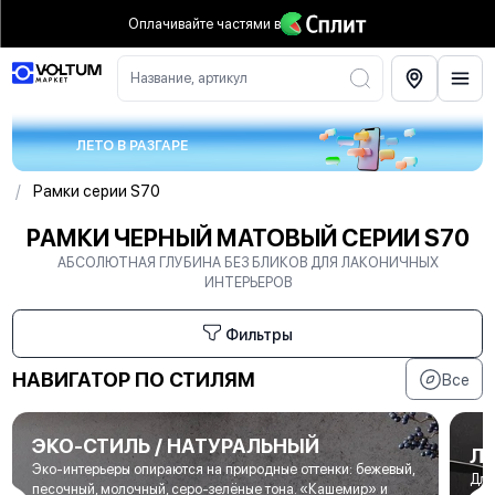
Оплачивайте частями
в
Название, артикул
ЛЕТО В РАЗГАРЕ
/
Рамки серии S70
РАМКИ ЧЕРНЫЙ МАТОВЫЙ СЕРИИ S70
АБСОЛЮТНАЯ ГЛУБИНА БЕЗ БЛИКОВ ДЛЯ ЛАКОНИЧНЫХ
ИНТЕРЬЕРОВ
Фильтры
НАВИГАТОР ПО СТИЛЯМ
Все
ЭКО-СТИЛЬ / НАТУРАЛЬНЫЙ
Л
Эко-интерьеры опираются на природные оттенки: бежевый,
Для
песочный, молочный, серо-зелёные тона. «Кашемир» и