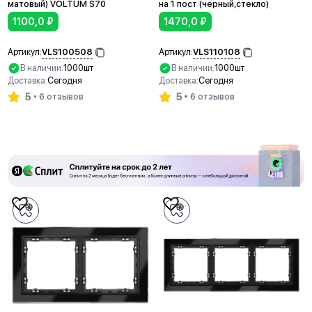
матовый) VOLTUM S70
на 1 пост (черный,стекло)
1100,0
₽
1470,0
₽
VLS100508
VLS110108
Артикул:
Артикул:
В наличии:
1000шт
В наличии:
1000шт
Доставка:
Сегодня
Доставка:
Сегодня
5
5
6 отзывов
6 отзывов
В корзину
В корзину