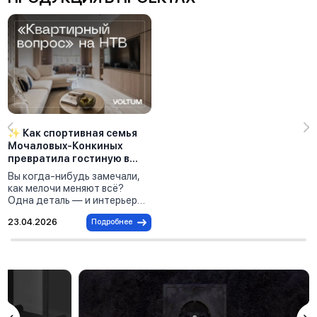
✨ Как спортивная семья
Мочаловых-Конкиных
превратила гостиную в
пространство побед
Вы когда-нибудь замечали,
вместе с VOLTUM
как мелочи меняют всё?
Одна деталь — и интерьер
заиграет по-новому. Именно
23.04.2026
Подробнее
так случилось с семьёй
Мочаловых-Конкиных —
мастерами спорта, для
которых спорт стал образом
жизни. В их доме ни дня не
проходит без тренировок, а
виды спорта они меняют как
перчатки: после