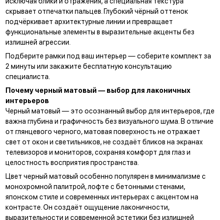
исключая блики и отражения, а специальная текстура
скрывает отпечатки пальцев. Глубокий чёрный оттенок
подчёркивает архитектурные линии и превращает
функциональные элементы в выразительные акценты без
излишней агрессии.
Подберите рамки под ваш интерьер —
соберите комплект за
2 минуты
или закажите бесплатную консультацию
специалиста.
Почему черный матовый — выбор для лаконичных
интерьеров
Черный матовый — это осознанный выбор для интерьеров, где
важна глубина и графичность без визуального шума. В отличие
от глянцевого черного, матовая поверхность не отражает
свет от окон и светильников, не создаёт бликов на экранах
телевизоров и мониторов, сохраняя комфорт для глаз и
целостность восприятия пространства.
Цвет черный матовый особенно популярен в минимализме с
монохромной палитрой, лофте с бетонными стенами,
японском стиле и современных интерьерах с акцентом на
контрасте. Он создаёт ощущение лаконичности,
выразительности и современной эстетики без излишней