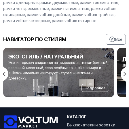
рамки одинарные, рамки двухместные, рамки трехместные,
рамки четырехместные, рамки пятиместные, рамки voltum
одинарные, рамки voltum двойные, рамки voltum тройные,
рамки voltum четверные, рамки voltum пятирные
НАВИГАТОР ПО СТИЛЯМ
Все
ЭКО-СТИЛЬ / НАТУРАЛЬНЫЙ
Л
Эко-интерьеры опираются на природные оттенки: бежевый,
Для
песочный, молочный, серо-зелёные тона. «Кашемир» и
мет
«Шелк» идеально имитируют натуральные ткани и
под
древесину.
Подробнее
КАТАЛОГ
Выключатели и розетки