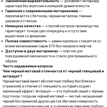
Лаконичная выразительность
— добавляет интерьеру
характера без агрессии и излишней драматичности
Гармония с современными материалами
—
перекликается с бетоном, чёрным металлом, тёмным
деревом и стеклом
Немецкое качество
— строгий контроль производства
гарантирует точную цветопередачу и отсутствие
выцветания со временем
Полная совместимость
— рамки идеально стыкуются
со
всеми механизмами серии S70
без зазоров и люфтов
Доступны в двух материалах
— пластик для
повседневной лаконичности и стекло для премиального
образа
Часто задаваемые вопросы
Чем черный матовый отличается от черный глянцевый и
антрацит?
Черный матовый имеет абсолютную глубину без бликов и
отражений, в отличие от глянцевого, который создаёт
зеркальный эффект. Антрацит — это глубокий серый с чёрным
подтоном, тогда как черный матовый — чистый, насыщенный
чёрный без примесей других цветов. Матовая поверхность
скрывает отпечатки пальцев, в то время как глянцевая требует