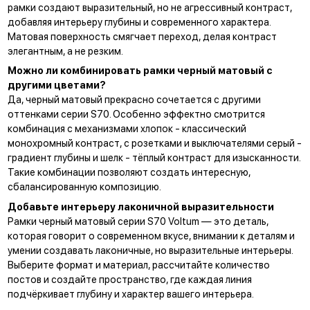
рамки создают выразительный, но не агрессивный контраст,
добавляя интерьеру глубины и современного характера.
Матовая поверхность смягчает переход, делая контраст
элегантным, а не резким.
Можно ли комбинировать рамки черный матовый с
другими цветами?
Да, черный матовый прекрасно сочетается с другими
оттенками серии S70. Особенно эффектно смотрится
комбинация с механизмами
хлопок
- классический
монохромный контраст, с
розетками и выключателями серый
-
градиент глубины и
шел
к - тёплый контраст для изысканности.
Такие комбинации позволяют создать интересную,
сбалансированную композицию.
Добавьте интерьеру лаконичной выразительности
Рамки черный матовый серии S70 Voltum — это деталь,
которая говорит о современном вкусе, внимании к деталям и
умении создавать лаконичные, но выразительные интерьеры.
Выберите формат и материал, рассчитайте количество
постов и создайте пространство, где каждая линия
подчёркивает глубину и характер вашего интерьера.