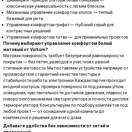
классическая универсальность с лёгким блеском
Механизмы управление комфортом хлопок
— теплый
бежевый для уюта
Управление комфортом графит
— глубокий серый для
контрастных решений
Управление комфортом титан
— для премиальных проектов
Почему выбирают управление комфортом белый
матовый от Voltum?
Матовая поверхность требует безупречной равномерности
покрытия — без пятен, разводов и участков с разной
степенью матовости. Мы поставляем устройства напрямую от
производителя с гарантией качества текстуры и
стабильности работы электроники. Каждая партия проходит
входной контроль: проверка поверхности под разным углом
освещения, чувствительности датчиков движения, плавности
поворотного механизма светорегулятора и точности дисплея
терморегулятора. Консультируем по подбору комплектов под
любой проект — от оснащения одной комнаты до
комплексного решения для всего дома.
Добавьте удобства без зависимости от сетей и
приложений