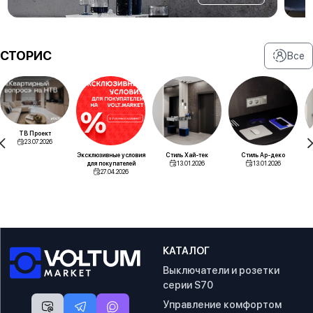
СТОРИС
Все
ТВ Проект
23.07.2026
Эксклюзивные условия
Стиль Хай-тек
Стиль Ар-деко
для покупателей
13.01.2026
13.01.2026
27.04.2026
КАТАЛОГ
Выключатели и розетки
серии S70
Управление комфортом