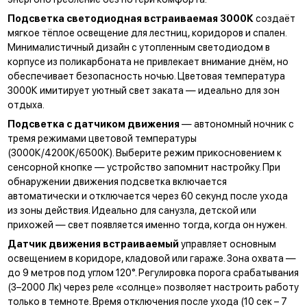
Подсветка светодиодная встраиваемая 3000К
создаёт
мягкое тёплое освещение для лестниц, коридоров и спален.
Минималистичный дизайн с утопленным светодиодом в
корпусе из поликарбоната не привлекает внимание днём, но
обеспечивает безопасность ночью. Цветовая температура
3000К имитирует уютный свет заката — идеально для зон
отдыха.
Подсветка с датчиком движения
— автономный ночник с
тремя режимами цветовой температуры
(3000К/4200К/6500К). Выберите режим прикосновением к
сенсорной кнопке — устройство запомнит настройку. При
обнаружении движения подсветка включается
автоматически и отключается через 60 секунд после ухода
из зоны действия. Идеально для санузла, детской или
прихожей — свет появляется именно тогда, когда он нужен.
Датчик движения встраиваемый
управляет основным
освещением в коридоре, кладовой или гараже. Зона охвата —
до 9 метров под углом 120°. Регулировка порога срабатывания
(3–2000 Лк) через реле «солнце» позволяет настроить работу
только в темноте. Время отключения после ухода (10 сек – 7