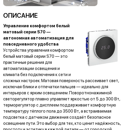
ракетки, а потом с азартом
переключаются на
баскетбол.
ОПИСАНИЕ
Управление комфортом белый
матовый серии S70 —
автономная автоматизация для
повседневного удобства
Устройства управления комфортом
белый матовый серии S70 — это
практичные решения для
автоматизации освещения и
климата без подключения к сети и
сложных настроек. Матовая поверхность рассеивает свет,
исключая блики и отпечатки пальцев — идеально для
интерьеров с ярким освещением. Поворотнонажимной
светорегулятор плавно управляет яркостью от 5 до 300 Вт,
терморегулятор с дисплеем поддерживает комфортную
температуру тёплого пола до 3500 Вт, а встраиваемая
подсветка с датчиком движения создаёт безопасное
освещение пути. Это выбор для тех, кто ценит надёжность,
простоту и эстетику в каждой детали — от городской