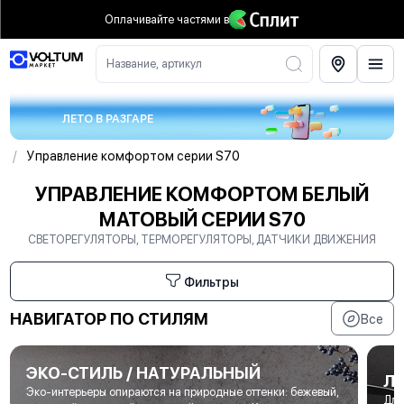
Оплачивайте частями
в
Название, артикул
ЛЕТО В РАЗГАРЕ
/
Управление комфортом серии S70
УПРАВЛЕНИЕ КОМФОРТОМ БЕЛЫЙ
МАТОВЫЙ СЕРИИ S70
СВЕТОРЕГУЛЯТОРЫ, ТЕРМОРЕГУЛЯТОРЫ, ДАТЧИКИ ДВИЖЕНИЯ
Фильтры
НАВИГАТОР ПО СТИЛЯМ
Все
ЭКО-СТИЛЬ / НАТУРАЛЬНЫЙ
Л
Эко-интерьеры опираются на природные оттенки: бежевый,
Для