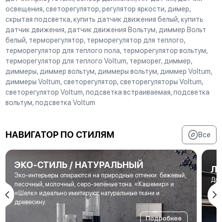
освещения, светорегулятор, регулятор яркости, димер,
скрытая подсветка, купить датчик движения белый, купить
датчик движения, датчик движения Вольтум, диммер Вольт
белый, терморегулятор, терморегулятор для теплого,
терморегулятор для теплого пола, терморегулятор вольтум,
терморегулятор для теплого Voltum, терморег, диммер,
диммеры, диммер вольтум, диммеры вольтум, диммер Voltum,
диммеры Voltum, светорегулятор, светорегуляторы Voltum,
светорегулятор Voltum, подсветка встраиваемая, подсветка
вольтум, подсветка Voltum
НАВИГАТОР ПО СТИЛЯМ
Все
ЭКО-СТИЛЬ / НАТУРАЛЬНЫЙ
Л
Эко-интерьеры опираются на природные оттенки: бежевый,
Для
песочный, молочный, серо-зелёные тона. «Кашемир» и
мет
«Шелк» идеально имитируют натуральные ткани и
под
древесину.
Подробнее