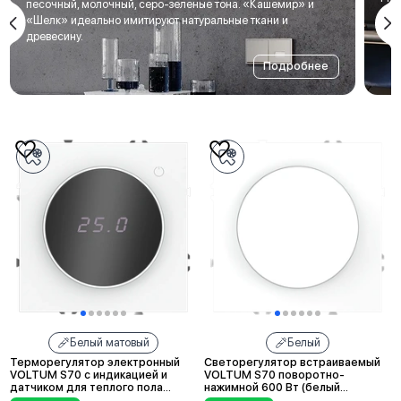
песочный, молочный, серо-зелёные тона. «Кашемир» и
мет
«Шелк» идеально имитируют натуральные ткани и
под
древесину.
Подробнее
Белый матовый
Белый
Терморегулятор электронный
Светорегулятор встраиваемый
VOLTUM S70 с индикацией и
VOLTUM S70 поворотно-
датчиком для теплого пола
нажимной 600 Вт (белый
(белый матовый)
матовый)