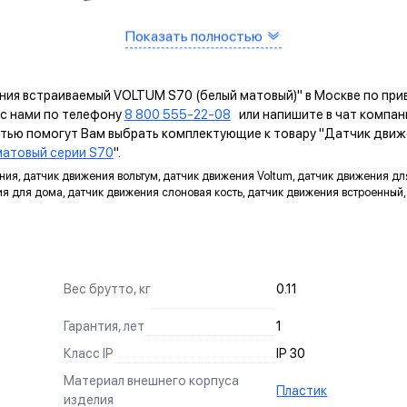
Показать полностью
Рамка
ИМУЩЕСТВА МЕХАНИЗМОВ VOLTUM ВОЛ
ния встраиваемый VOLTUM S70 (белый матовый)" в Москве по прив
с нами по телефону
8 800 555-22-08
или напишите в чат компа
САМОЗАЖИМНЫЕ КЛЕММЫ
стью помогут Вам выбрать комплектующие к товару "Датчик движ
Помогают упростить процесс монтажа и гарантируют
атовый серии S70
".
прочное соединение между клеммой и проводом.
ния, датчик движения вольтум, датчик движения Voltum, датчик движения дл
я для дома, датчик движения слоновая кость, датчик движения встроенный
ДИАГОНАЛЬНЫЕ ОТВЕРСТИЯ СУППОРТА
Предназначены для удобного крепления механизмов в
нестандартных условиях, не требующих применения
подрозетников.
Вес брутто, кг
0.11
ЗАЩИТА
Гарантия, лет
1
Механизм выполнен с учетом защиты проводов от
Класс IP
IP 30
повреждений при установке, обеспечивая безопасную
эксплуатацию и исключая вероятность замыкания на детали
Материал внешнего корпуса
Пластик
корпуса.
изделия