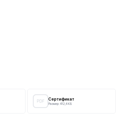
МАТЕРИАЛ
Лицевая накладка и корпус механизма выполнены из
Ь
негорючего пластика (поликарбоната), что соответствует
ветствует международным стандартам
правилам пожарной безопасности.
ехнологий и дополняем наш ассортимент всеми
 проверяется на производстве. Так мы можем
для самых сложных и продвинутых проектов.
аждого изделия.
о работать.
Сертификат
PDF
Размер: 412,4 КБ