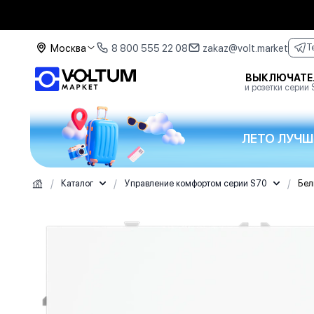
Москва
8 800 555 22 08
zakaz@volt.market
T
ВЫКЛЮЧАТЕ
и розетки серии
ЛЕТО ЛУЧШ
/
/
/
Каталог
Управление комфортом серии S70
Бел