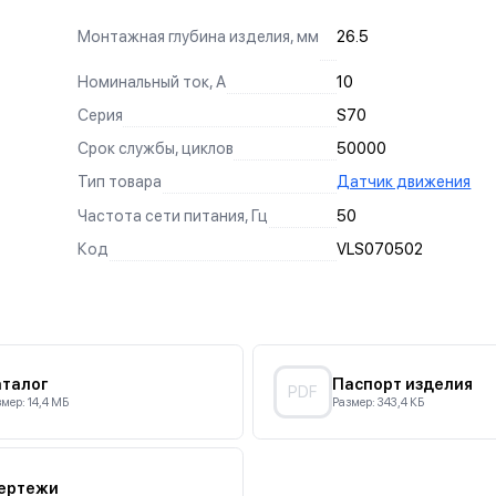
ЛЕГКОПОДВИЖНЫЕ КНОПКИ ОТСОЕДИНЕНИЯ
Монтажная глубина изделия, мм
26.5
Помогают быстро и без специальных инструментов
КАЧЕСТВО
ФУНКЦИОНАЛЬНОСТ
отсоединенить провода при демонтаже.
Номинальный ток, А
10
Вся наша продукция соот
изделия служили стильным
Мы следим за развитием т
Серия
S70
естирование, чтобы мы
сертификации и ежедневно
необходимыми функциями 
СИЛА В КАЖДОМ ЗВЕНЕ
ти.
гарантировать качество к
Срок службы, циклов
50000
аших изделий, чтобы с ними было максимально приятно и удобн
Тип товара
Датчик движения
Частота сети питания, Гц
50
Код
VLS070502
аталог
Паспорт изделия
PDF
мер: 14,4 МБ
Размер: 343,4 КБ
ертежи