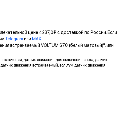
Накладка
ЬТУМ
лекательной цене 4237,0₽ с доставкой по России. Если
нии
Telegram
или
MAX
.
КРЕПЛЕНИЕ EASY CLICK
ения встраиваемый VOLTUM S70 (белый матовый)", или
Обеспечивает быстрое и легкое соединение механизма с
рамкой. Восемь фиксаторов по периметру нивелируют
я включения, датчик движения для включения света, датчик
неровности стены и надежно удерживают конструкцию.
, датчик движения встраиваемый, вольтум датчик движения
МАРКИРОВКА
Метка для точного определения длины зачистки изоляции
проводов, упрощающая и ускоряющая процесс монтажа.
КРЕПЛЕНИЕ "ШИП-ПАЗ"
Ускоряет процесс монтажа и регулировки горизонта в
многопостовых конструкциях.