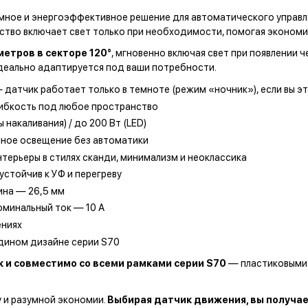
мное и энергоэффективное решение для автоматического управлен
йство включает свет только при необходимости, помогая экономи
етров в секторе 120°
, мгновенно включая свет при появлении ч
деально адаптируется под ваши потребности.
 датчик работает только в темноте (режим «ночник»), если вы э
ибкость под любое пространство
 накаливания) / до 200 Вт (LED)
нное освещение без автоматики
терьеры в стилях сканди, минимализм и неоклассика
устойчив к УФ и перегреву
ина — 26,5 мм
оминальный ток — 10 А
ениях
едином дизайне серии S70
 и совместимо со всеми рамками серии S70
— пластиковыми 
 и разумной экономии.
Выбирая датчик движения, вы получае