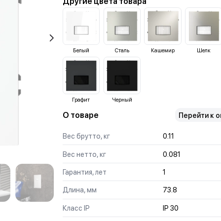
Другие цвета товара
Белый
Сталь
Кашемир
Шелк
Графит
Черный
О товаре
Перейти к 
Вес брутто, кг
0.11
Вес нетто, кг
0.081
Гарантия, лет
1
Длина, мм
73.8
Класс IP
IP 30