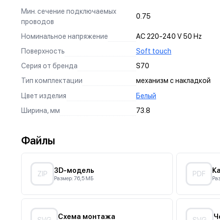
СИЛОВЫЕ КОНТАКТЫ
Мин. сечение подключаемых
0.75
проводов
Изготовлены по международному стандарту из оловянной
ДИЗАЙН
бронзы, гарантируют долговечность и надежность
Номинальное напряжение
AC 220-240 V 50 Hz
БЕЗОПАСНОСТЬ
эксплуатации.
Мы продумываем все до самых мелочей, чтобы наши 
Поверхность
Soft touch
Каждое наше изделие проходит многоступенчатое т
УДОБСТВО
и современным дополнением интерьера.
могли быть уверенны, что вы и ваш дом - в безопаснос
Серия от бренда
S70
Мы тщательно продумываем монтаж и использование н
Тип комплектации
механизм с накладкой
Цвет изделия
Белый
Ширина, мм
73.8
Файлы
3D-модель
К
ZIP
PDF
Размер: 76,5 МБ
Раз
Схема монтажа
Ч
SVG
SVG