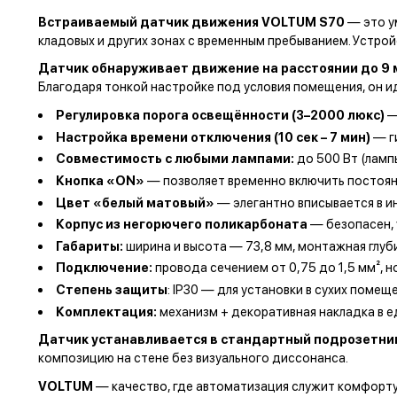
Встраиваемый датчик движения VOLTUM S70
— это у
кладовых и других зонах с временным пребыванием. Устро
Датчик обнаруживает движение на расстоянии до 9 м
Благодаря тонкой настройке под условия помещения, он и
Регулировка порога освещённости (3–2000 люкс)
—
Настройка времени отключения (10 сек – 7 мин)
— г
Совместимость с любыми лампами:
до 500 Вт (лампы
Кнопка «ON»
— позволяет временно включить постоя
Цвет «белый матовый»
— элегантно вписывается в ин
Корпус из негорючего поликарбоната
— безопасен, 
Габариты:
ширина и высота — 73,8 мм, монтажная глуб
Подключение:
провода сечением от 0,75 до 1,5 мм², н
Степень защиты
: IP30 — для установки в сухих помещ
Комплектация:
механизм + декоративная накладка в 
Датчик устанавливается в стандартный подрозетник
композицию на стене без визуального диссонанса.
VOLTUM
— качество, где автоматизация служит комфорту