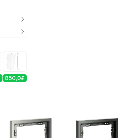
₽
850,0₽