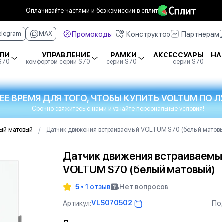
Оплачивайте частями
и без комиссии в сплит
Промокоды
Конструктор
Партнерам
elegram
MAX
ЛИ
УПРАВЛЕНИЕ
РАМКИ
АКСЕССУАРЫ
НА
 S70
комфортом серии S70
серии S70
серии S70
ЕЕ ВРЕМЯ ДЛЯ ТОГО, ЧТОБЫ КУПИТЬ VOLTUM ПО
Срочно свяжитесь с нами и узнайте персональные условия!
/
ый матовый
Датчик движения встраиваемый VOLTUM S70 (белый матов
Датчик движения встраиваемы
VOLTUM S70 (белый матовый)
5
1 отзыв
Нет вопросов
VLS070502
Артикул:
По