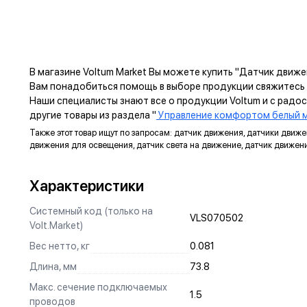
Механизм
ПРЕ
В магазине Voltum Market Вы можете купить "Датчик движе
Вам понадобиться помощь в выборе продукции свяжитесь 
ЗАЗЕМЛЯЮЩИЙ КОНТАКТ
Наши специалисты знают все о продукции Voltum и с радо
Изготовлен из оловянной бронзы с гальваническим
другие товары из раздела "
Управление комфортом белый м
покрытием никелем, что не только защищает от коррозии,
Также этот товар ищут по запросам: датчик движения, датчики движе
но и обеспечивает надежный контакт.
движения для освещения, датчик света на движение, датчик движени
УНИВЕРСАЛЬНЫЙ МОНТАЖ
Характеристики
Суппорт поддерживает установку механизма в
многопостовые рамки как по горизонтали, так и по
Системный код (только на
вертикали.
VLS070502
Volt.Market)
АНКЕРНОЕ КРЕПЛЕНИЕ
Вес нетто, кг
0.081
Надежно фиксирует механизм в подрозетнике, не мешая
Длина, мм
73.8
монтажу и не выпадая из свободного положения.
Макс. сечение подключаемых
1.5
проводов