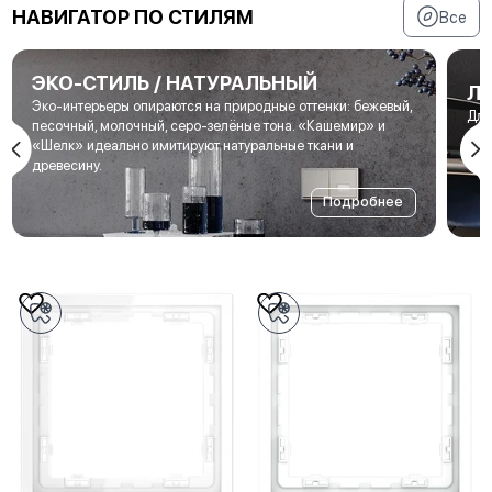
НАВИГАТОР ПО СТИЛЯМ
Все
ЭКО-СТИЛЬ / НАТУРАЛЬНЫЙ
Л
Эко-интерьеры опираются на природные оттенки: бежевый,
Для
песочный, молочный, серо-зелёные тона. «Кашемир» и
мет
«Шелк» идеально имитируют натуральные ткани и
под
древесину.
Подробнее