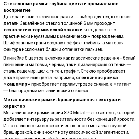
Стеклянные рамки: глубина цвета и премиальное
восприятие
Декоративные стеклянные рамки — выбор для тех, кто ценит
детали. Закалённое стекло толщиной 6 мм проходит
технологию термической закалки
, что делает его
практически неуязвимым к механическим повреждениям.
Шлифованные грани создают эффект глубины, а матовая
фактура исключает блики и отпечатки пальцев.
В линейке 8 цветов, включая как классические решения - белый
глянцевый и матовый, черный, так и дизайнерские оттенки —
сталь, кашемир, шелк, титан, графит. Стекло преображает
даже привычные цвета: например,
стеклянная рамка
«кашемир»
приобретает перламутровое сияние, а «титан»
— благородный металлический отблеск.
Металлические рамки: брашированная текстура и
характер
Металлические рамки серии S70 Metal — это акцент, который
добавляет интерьеру выразительности без кричащей яркости.
Изготовленные из высококачественного металла с ручной
брашировкой, они вносят ноту классической элегантности,
сохраняя современный облик пространства.