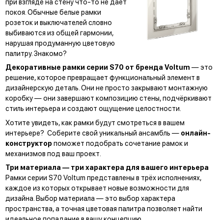
при взгляде на стену что-то не даёт
баскетбол.
покоя. Обычные белые рамки
розеток и выключателей словно
выбиваются из общей гармонии,
нарушая продуманную цветовую
палитру. Знакомо?
Декоративные рамки серии S70 от бренда Voltum
— это
решение, которое превращает функциональный элемент в
дизайнерскую деталь. Они не просто закрывают монтажную
коробку — они завершают композицию стены, подчёркивают
стиль интерьера и создают ощущение целостности.
Хотите увидеть, как рамки будут смотреться в вашем
интерьере? Соберите свой уникальный ансамбль —
онлайн-
конструктор
поможет подобрать сочетание рамок и
механизмов под ваш проект.
Три материала — три характера для вашего интерьера
Рамки серии S70 Voltum представлены в трёх исполнениях,
каждое из которых открывает новые возможности для
дизайна. Выбор материала — это выбор характера
пространства, а точная цветовая палитра позволяет найти
идеальное попадание в вашу концепцию.