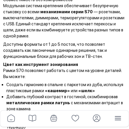
Модульная система крепления обеспечивает безупречную
стыковку со всеми
механизмами серии S70
— розетками,
выключателями, диммерами, терморегуляторами и розетками
с USB. Единый стандарт крепления исключает перекосы и
щели, даже если вы комбинируете устройства разных типов в
одной рамке.
Доступны форматы от 1 до 5 постов, что позволяет
создавать как лаконичные одинарные решения, так и
функциональные блоки для рабочих зон и ТВ-стен.
Цвет как инструмент зонирования
Рамки S70 позволяют работать с цветом на уровне деталей.
Вы можете:
Создать гармонию в спальне с паркетом из дуба, используя
пластиковые рамки
«кашемир»
или
«шелк»
Добавить глубокий контраст в гостиной, скомбинировав
металлические рамки латунь
с механизмами антрацит в
зоне камина
Создать утончённый переход в кухне: стеклянные рамки
«титан»
с механизмами платина на фоне фартука из
терраццо