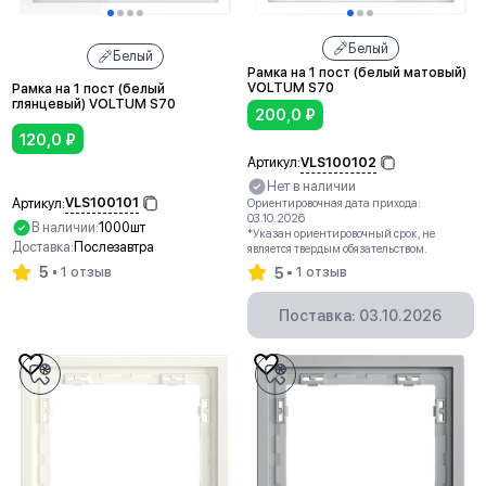
Белый
Белый
Рамка на 1 пост (белый матовый)
VOLTUM S70
Рамка на 1 пост (белый
глянцевый) VOLTUM S70
200,0
₽
120,0
₽
VLS100102
Артикул:
Нет в наличии
VLS100101
Артикул:
Ориентировочная дата прихода:
03.10.2026
В наличии:
1000шт
*Указан ориентировочный срок, не
Доставка:
Послезавтра
является твердым обязательством.
5
1 отзыв
5
1 отзыв
В корзину
Поставка: 03.10.2026