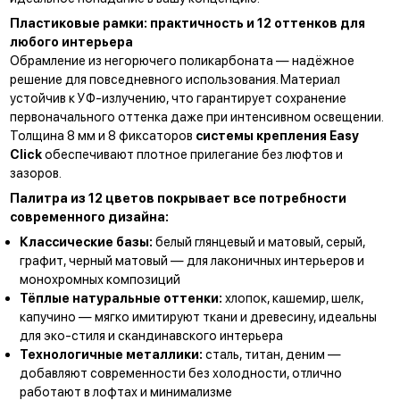
Пластиковые рамки: практичность и 12 оттенков для
любого интерьера
Обрамление из негорючего поликарбоната — надёжное
решение для повседневного использования. Материал
устойчив к УФ-излучению, что гарантирует сохранение
первоначального оттенка даже при интенсивном освещении.
Толщина 8 мм и 8 фиксаторов
системы крепления Easy
Click
обеспечивают плотное прилегание без люфтов и
зазоров.
Палитра из 12 цветов покрывает все потребности
современного дизайна:
Классические базы:
белый глянцевый и матовый, серый,
графит, черный матовый — для лаконичных интерьеров и
монохромных композиций
Тёплые натуральные оттенки:
хлопок, кашемир, шелк,
капучино
— мягко имитируют ткани и древесину, идеальны
для эко-стиля и скандинавского интерьера
Технологичные металлики:
сталь, титан, деним —
добавляют современности без холодности, отлично
работают в лофтах и минимализме