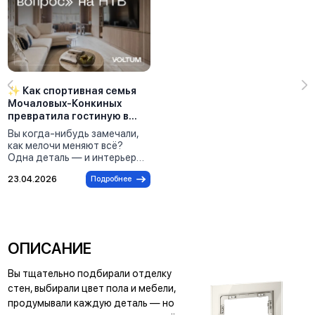
✨ Как спортивная семья
Мочаловых-Конкиных
превратила гостиную в
пространство побед
Вы когда-нибудь замечали,
вместе с VOLTUM
как мелочи меняют всё?
Одна деталь — и интерьер
заиграет по-новому. Именно
23.04.2026
Подробнее
так случилось с семьёй
Мочаловых-Конкиных —
мастерами спорта, для
которых спорт стал образом
жизни. В их доме ни дня не
проходит без тренировок, а
ОПИСАНИЕ
виды спорта они меняют как
перчатки: после
Вы тщательно подбирали отделку
скандинавской ходьбы
стен, выбирали цвет пола и мебели,
берутся за теннисные
ракетки, а потом с азартом
продумывали каждую деталь — но
переключаются на