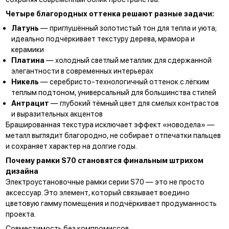
Четыре благородных оттенка решают разные задачи:
Латунь
— приглушённый золотистый тон для тепла и уюта;
идеально подчёркивает текстуру дерева, мрамора и
керамики
Платина
— холодный светлый металлик для сдержанной
элегантности в современных интерьерах
Никель
— серебристо-технологичный оттенок с лёгким
теплым подтоном, универсальный для большинства стилей
Антрацит
— глубокий тёмный цвет для смелых контрастов
и выразительных акцентов
Брашированная текстура исключает эффект «новодела» —
металл выглядит благородно, не собирает отпечатки пальцев
и сохраняет характер на долгие годы.
Почему рамки S70 становятся финальным штрихом
дизайна
Электроустановочные рамки серии S70 — это не просто
аксессуар. Это элемент, который связывает воедино
цветовую гамму помещения и подчёркивает продуманность
проекта.
Совместимость без компромиссов