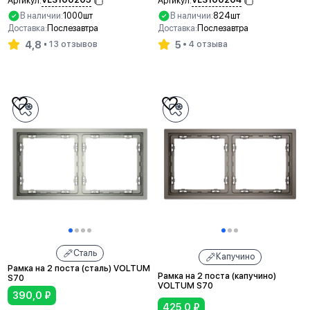
Артикул:
Артикул:
В наличии:
1000шт
В наличии:
824шт
Доставка:
Послезавтра
Доставка:
Послезавтра
4,8
5
13 отзывов
4 отзыва
В корзину
В корзину
Сталь
Капучино
Рамка на 2 поста (сталь) VOLTUM
Рамка на 2 поста (капучино)
S70
VOLTUM S70
390,0
₽
425,0
₽