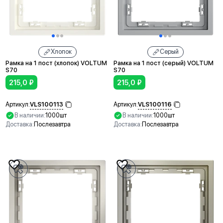
Хлопок
Серый
Рамка на 1 пост (хлопок) VOLTUM
Рамка на 1 пост (серый) VOLTUM
S70
S70
215,0
₽
215,0
₽
VLS100113
VLS100116
Артикул:
Артикул:
В наличии:
1000шт
В наличии:
1000шт
Доставка:
Послезавтра
Доставка:
Послезавтра
В корзину
В корзину