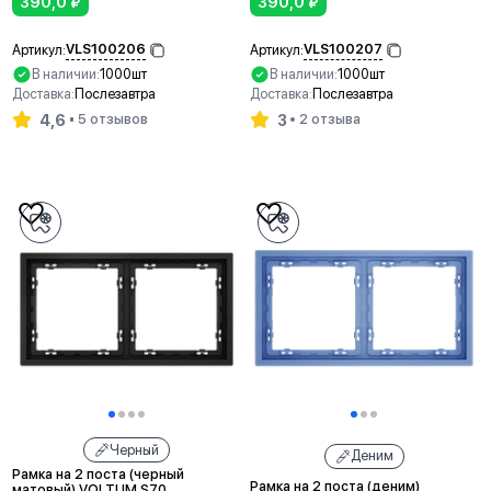
390,0
₽
390,0
₽
VLS100206
VLS100207
Артикул:
Артикул:
В наличии:
1000шт
В наличии:
1000шт
Доставка:
Послезавтра
Доставка:
Послезавтра
4,6
3
5 отзывов
2 отзыва
В корзину
В корзину
Черный
Деним
Рамка на 2 поста (черный
Рамка на 2 поста (деним)
матовый) VOLTUM S70