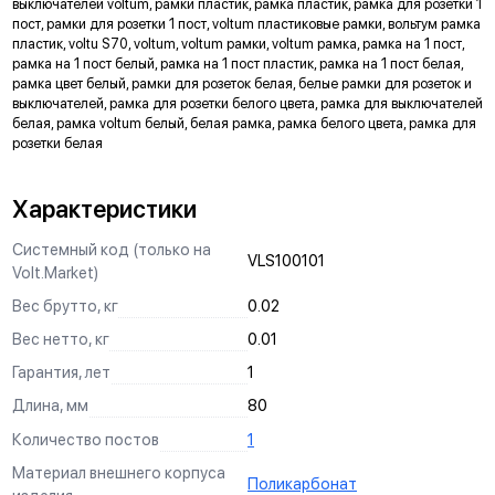
выключателей voltum, рамки пластик, рамка пластик, рамка для розетки 1
пост, рамки для розетки 1 пост, voltum пластиковые рамки, вольтум рамка
Метка для точного определения длины зачистки изоляции
пластик, voltu S70, voltum, voltum рамки, voltum рамка, рамка на 1 пост,
проводов, упрощающая и ускоряющая процесс монтажа.
рамка на 1 пост белый, рамка на 1 пост пластик, рамка на 1 пост белая,
рамка цвет белый, рамки для розеток белая, белые рамки для розеток и
АНКЕРНОЕ КРЕПЛЕНИЕ
выключателей, рамка для розетки белого цвета, рамка для выключателей
белая, рамка voltum белый, белая рамка, рамка белого цвета, рамка для
Надежно фиксирует механизм в подрозетнике, не мешая
розетки белая
монтажу и не выпадая из свободного положения.
ЗАЩИТА
Характеристики
Механизм выполнен с учетом защиты проводов от
повреждений при установке, обеспечивая безопасную
Системный код (только на
VLS100101
эксплуатацию и исключая вероятность замыкания на детали
Volt.Market)
корпуса.
Вес брутто, кг
0.02
КРЕПЛЕНИЕ "ШИП-ПАЗ"
Вес нетто, кг
0.01
Ускоряет процесс монтажа и регулировки горизонта в
Гарантия, лет
1
многопостовых конструкциях.
Длина, мм
80
СИЛОВЫЕ КОНТАКТЫ
Количество постов
1
Изготовлены по международному стандарту из оловянной
Материал внешнего корпуса
бронзы, гарантируют долговечность и надежность
Поликарбонат