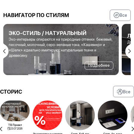
НАВИГАТОР ПО СТИЛЯМ
Все
ЭКО-СТИЛЬ / НАТУРАЛЬНЫЙ
Л
Эко-интерьеры опираются на природные оттенки: бежевый,
Для
песочный, молочный, серо-зелёные тона. «Кашемир» и
мет
«Шелк» идеально имитируют натуральные ткани и
под
древесину.
Подробнее
СТОРИС
Все
ТВ Проект
23.07.2026