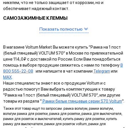
никелем, что не только защищает от коррозии, но и
обеспечивает надежный контакт.
САМОЗАЖИМНЫЕ КЛЕММЫ
Помогают упростить процесс монтажа и гарантируют
Показать полностью
прочное соединение между клеммой и проводом.
КРЕПЛЕНИЕ EASY CLICK
В магазине Voltum Market Вы можете купить "Рамка на 1 пост
Обеспечивает быстрое и легкое соединение механизма с
(белый глянцевый) VOLTUM S70" в Москве по привлекательной
рамкой. Восемь фиксаторов по периметру нивелируют
цене 114,0₽ с доставкой по России. Если Вам понадобиться
неровности стены и надежно удерживают конструкцию.
помощь в выборе продукции свяжитесь с нами по телефону
8
800 555-22-08
или напишите в чат компании
Telegram
или
УНИВЕРСАЛЬНЫЙ МОНТАЖ
MAX
.
Суппорт поддерживает установку механизма в
Наши специалисты знают все о продукции Voltum и с
многопостовые рамки как по горизонтали, так и по вертикали.
радостью помогут Вам выбрать комплектующие к товару
"Рамка на 1 пост (белый глянцевый) VOLTUM S70", или другие
ДИАГОНАЛЬНЫЕ ОТВЕРСТИЯ СУППОРТА
товары из раздела "
Рамки белые глянцевые серии S70 Voltum
".
Предназначены для удобного крепления механизмов в
Также этот товар ищут по запросам: рамка вольтум, рамки вольтум,
нестандартных условиях, не требующих применения
вольтум рамка для розетки, рамка для розетки, рамка для выключателя,
подрозетников.
рамки для розеток и выключателей, купить рамку для розетки, купить
рамку для выключателя, рамки для розеток voltum, рамки для
МАРКИРОВКА