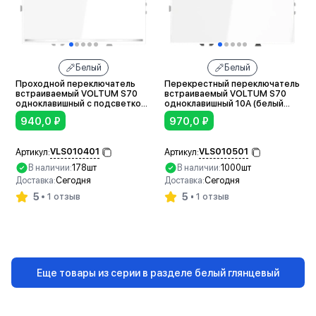
Белый
Белый
Проходной переключатель
Перекрестный переключатель
встраиваемый VOLTUM S70
встраиваемый VOLTUM S70
одноклавишный с подсветкой
одноклавишный 10А (белый
10А (белый глянцевый)
глянцевый)
940,0
₽
970,0
₽
VLS010401
VLS010501
Артикул:
Артикул:
В наличии:
178шт
В наличии:
1000шт
Доставка:
Сегодня
Доставка:
Сегодня
5
5
1 отзыв
1 отзыв
В корзину
В корзину
Еще товары из серии в разделе белый глянцевый