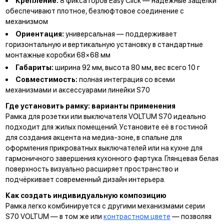
Крепление:
8 фиксаторов Easy Click — надёжные защёлки
обеспечивают плотное, безлюфтовое соединение с
механизмом
Ориентация:
универсальная — поддерживает
горизонтальную и вертикальную установку в стандартные
монтажные коробки 68×68 мм
Габариты:
ширина 92 мм, высота 80 мм, вес всего 10 г
Совместимость:
полная интеграция со всеми
механизмами и аксессуарами линейки S70
Где установить рамку: варианты применения
Рамка для розетки или выключателя VOLTUM S70 идеально
подходит для жилых помещений. Установите её в гостиной
для создания акцента на медиа-зоне, в спальне для
оформления прикроватных выключателей или на кухне для
гармоничного завершения кухонного фартука. Глянцевая белая
поверхность визуально расширяет пространство и
подчёркивает современный дизайн интерьера.
Как создать индивидуальную композицию
Рамка легко комбинируется с другими механизмами серии
S70 VOLTUM — в том же или
контрастном цвете
— позволяя