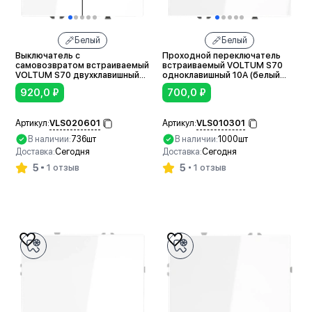
Белый
Белый
Выключатель с
Проходной переключатель
самовозвратом встраиваемый
встраиваемый VOLTUM S70
VOLTUM S70 двухклавишный
одноклавишный 10А (белый
10А (белый глянцевый)
глянцевый)
920,0
₽
700,0
₽
VLS020601
VLS010301
Артикул:
Артикул:
В наличии:
736шт
В наличии:
1000шт
Доставка:
Сегодня
Доставка:
Сегодня
5
5
1 отзыв
1 отзыв
В корзину
В корзину