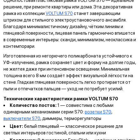
Однопостовая пластиковая рамка VOLTUM S70 — идеальное
решение, при ремонте квартиры или дома. Эта декоративная
рамка из коллекции
VOLTUM S70
станет завершающим
штрихом для стильного электроустановочного ансамбля.
Благодаря минималистичному дизайну, чётким линиям и
глянцевой поверхности, лицевая панель гармонично впишется
в современные интерьеры: сканди, минимализм, неоклассика и
контемпорари.
Изготовленная из негорючего поликарбоната устойчивого к
УФ-излучению, рамка сохраняет цвет и форму на долгие годы,
не желтея даже при интенсивном освещении. Минимальная
толщина всего 8 мм создаёт эффект визуальной лёгкости на
стене. Гладкая глянцевая поверхность легко протирается от
пыли и отпечатков пальцев — уход не потребует усилий.
Технические характеристики рамки VOLTUM S70
Количество постов:
1 — совместима с любыми
одинарными механизмами серии S70:
розетки S70
,
выключатели S70
, диммеры, терморегуляторы
Цвет:
белый глянцевый — классическое решение для
светлых интерьеров гостиной, спальни или кухни