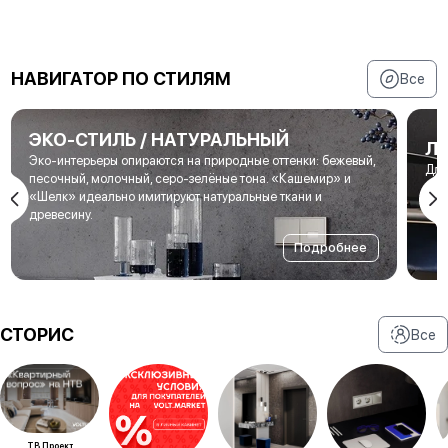
НАВИГАТОР ПО СТИЛЯМ
Все
ЭКО-СТИЛЬ / НАТУРАЛЬНЫЙ
Л
Эко-интерьеры опираются на природные оттенки: бежевый,
Для
песочный, молочный, серо-зелёные тона. «Кашемир» и
мет
«Шелк» идеально имитируют натуральные ткани и
под
древесину.
Подробнее
СТОРИС
Все
ТВ Проект