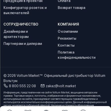
Продукция в проектах
Оплата
Конфигуратор розеток и
Возврат товара
выключателей
СОТРУДНИЧЕСТВО
КОМПАНИЯ
Дизайнерам и
О компании
архитекторам
Реквизиты
Партнерам и дилерам
Контакты
Политика
конфиденциальности
© 2026
Voltum Market™
. Официальный дистрибьютор Voltum
Вольтум.
8 800 555 22 08
zakaz@volt.market
Информация, представленная на сайте Voltum Market, защищена авторским
правом. Торговые марки, логотипы, изображения и фирменные наименования,
используемые на сайте, принадлежат соответствующим правообладателям и
используются исключительно в информационных целях. Данный информационный
ресурс не является публичной офертой. Наличие и стоимость оборудования
предварительно уточняйте по телефону у менеджеров. Производитель оборудования