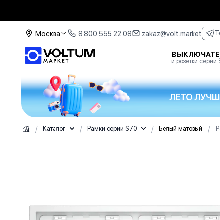
Москва
8 800 555 22 08
zakaz@volt.market
T
ВЫКЛЮЧАТЕ
и розетки серии
ЛЕТО ЛУЧШ
/
/
/
/
Каталог
Рамки серии S70
Белый матовый
Р