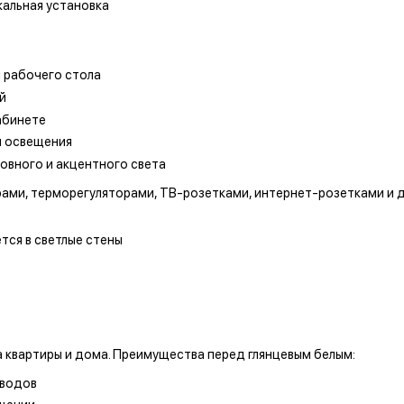
кальная установка
 рабочего стола
й
абинете
и освещения
овного и акцентного света
рами, терморегуляторами, ТВ-розетками, интернет-розетками и 
тся в светлые стены
 квартиры и дома. Преимущества перед глянцевым белым:
зводов