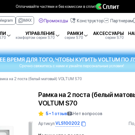
Оплачивайте частями
и без комиссии в сплит
Промокоды
Конструктор
Партнерам
elegram
MAX
ЛИ
УПРАВЛЕНИЕ
РАМКИ
АКСЕССУАРЫ
НА
 S70
комфортом серии S70
серии S70
серии S70
ЕЕ ВРЕМЯ ДЛЯ ТОГО, ЧТОБЫ КУПИТЬ VOLTUM ПО
Срочно свяжитесь с нами и узнайте персональные условия!
амка на 2 поста (белый матовый) VOLTUM S70
Рамка на 2 поста (белый матов
VOLTUM S70
5
1 отзыв
Нет вопросов
VLS100202
Артикул:
По