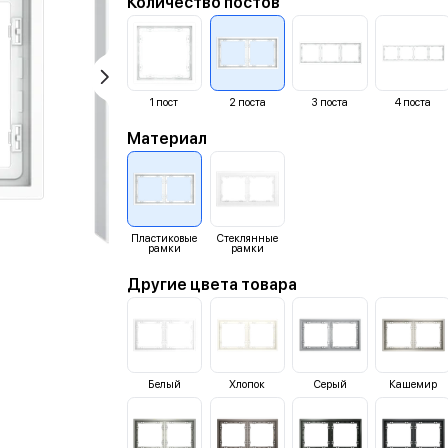
Количество постов
1
пост
2
поста
3
поста
4
поста
Материал
Пластиковые
Стеклянные
рамки
рамки
Другие цвета товара
Белый
Хлопок
Серый
Кашемир