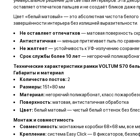
универсальное решение для светлых интерьеров. Эта декор
оставляет отпечатков пальцев и не создаёт бликов даже п
Цвет «белый матовый» — это абсолютная чистота белого б
завершённости интерьера без излишней выразительности.
Не оставляет отпечатков
— матовая поверхность скр
Антистатичная
— меньше притягивает пыль по сравне
Не желтеет
— устойчивость к УФ-излучению сохраняе
Срок службы более 10 лет
— негорючий поликарбонат
Технические характеристики рамки VOLTUM S70 бел
Габариты и материал
Количество постов:
2
Размеры:
151×80 мм
Материал:
негорючий поликарбонат, класс пожаробез
Поверхность:
матовая, антистатичная обработка
Цвет:
белый матовый — чистый белый оттенок без блес
Монтаж и совместимость
Совместимость:
монтажные коробки 68×68 мм, все м
Крепление:
система Easy Click — 8 фиксаторов, безл