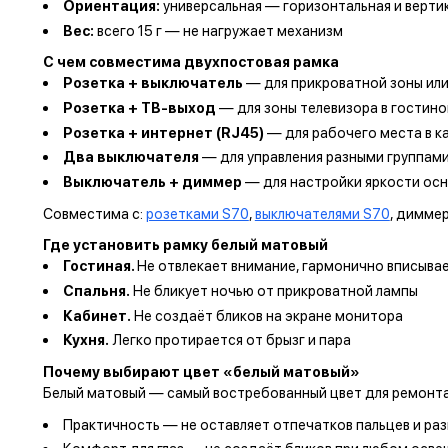
Ориентация:
универсальная — горизонтальная и верти
Вес:
всего 15 г — не нагружает механизм
С чем совместима двухпостовая рамка
Розетка + выключатель
— для прикроватной зоны или
Розетка + ТВ-выход
— для зоны телевизора в гостино
Розетка + интернет (RJ45)
— для рабочего места в к
Два выключателя
— для управления разными группам
Выключатель + диммер
— для настройки яркости осн
Совместима с:
розетками S70
,
выключателями S70
, димме
Где установить рамку белый матовый
Гостиная.
Не отвлекает внимание, гармонично вписывае
Спальня.
Не бликует ночью от прикроватной лампы
Кабинет.
Не создаёт бликов на экране монитора
Кухня.
Легко протирается от брызг и пара
Почему выбирают цвет «белый матовый»
Белый матовый — самый востребованный цвет для ремонта
Практичность — не оставляет отпечатков пальцев и ра