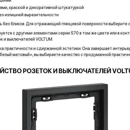
ещении
ями, краской и декоративной штукатуркой
ез излишней выразительности
 без бликов. Для отражающей глянцевой поверхности выберите
ется с другими элементами серии S70 в том же цвете или в ко
к и выключателей VOLTUM.
а практичности и сдержанной эстетики. Она завершает интерьер,
«белый матовый», вы выбираете качество с продуманной практич
ЙСТВО РОЗЕТОК И ВЫКЛЮЧАТЕЛЕЙ VOLT