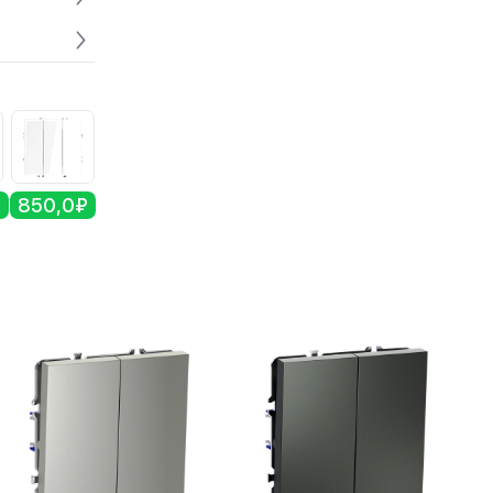
₽
850,0₽