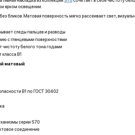
ативная накладка из коллекции
S70
сочетает в себе чистоту бел
ри ярком освещении.
ез бликов. Матовая поверхность мягко рассеивает свет, визуаль
ывает следы пальцев и разводы
нию с глянцевыми поверхностями
т чистоту белого тона годами
 класса В1
ый матовый
опасности В1 по ГОСТ 30402
ка
еханизмы серии S70
юфтовое соединение