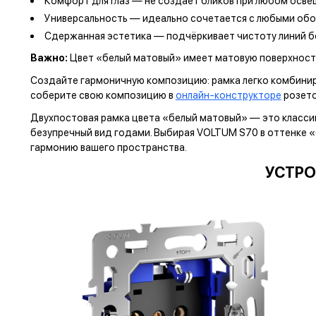
Комфорт для глаз — не создаёт бликов при любом осв
Универсальность — идеально сочетается с любыми обо
Сдержанная эстетика — подчёркивает чистоту линий б
Важно:
Цвет «белый матовый» имеет матовую поверхность
Создайте гармоничную композицию: рамка легко комбиниру
соберите свою композицию в
онлайн-конструкторе
розето
Двухпостовая рамка цвета «белый матовый» — это классик
безупречный вид годами. Выбирая VOLTUM S70 в оттенке 
гармонию вашего пространства.
УСТРО