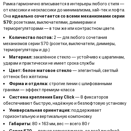
Рамка гармонично вписывается в интерьеры любого стиля —
от классики и неоклассики до минимализма, хай-тек и лофта.
Она
идеально сочетается со всеми механизмами серии
S70:
розетками, выключателями, диммерами и
терморегуляторами — в том же или контрастном цвете.
Количество постов:
2 —
для любого сочетания
механизмов серии S70
(розетки, выключатели, диммеры,
терморегуляторы и др.)
Материал:
закалённое стекло — устойчиво к царапинам,
ударам и практически не имеет срока службы
Цвет:
белое матовое стекло
— элегантный, светлый
оттенок без жёлтизны
Форма и отделка:
строгие линии с шлифованными
гранями — эффект премиум-класса
Система крепления Easy Click
— 8 фиксаторов
обеспечивают быструю, надёжную и безлюфтовую установку
Универсальная ориентация:
поддерживает
горизонтальную и вертикальную компоновку
Габариты:
80 × 163 мм, вес — всего 80 г
Серия S70
— полная совместимость со всей линейкой