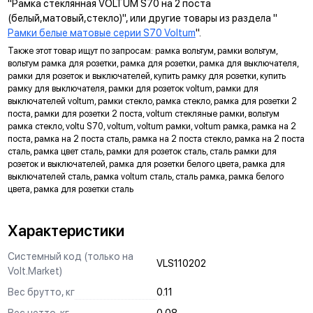
"Рамка стеклянная VOLTUM S70 на 2 поста
ДИАГОНАЛЬНЫЕ ОТВЕРСТИЯ СУППОРТА
(белый,матовый,стекло)", или другие товары из раздела "
Предназначены для удобного крепления механизмов в
Рамки белые матовые серии S70 Voltum
".
нестандартных условиях, не требующих применения
Также этот товар ищут по запросам: рамка вольтум, рамки вольтум,
подрозетников.
вольтум рамка для розетки, рамка для розетки, рамка для выключателя,
рамки для розеток и выключателей, купить рамку для розетки, купить
МАРКИРОВКА
рамку для выключателя, рамки для розеток voltum, рамки для
выключателей voltum, рамки стекло, рамка стекло, рамка для розетки 2
Метка для точного определения длины зачистки изоляции
поста, рамки для розетки 2 поста, voltum стекляные рамки, вольтум
проводов, упрощающая и ускоряющая процесс монтажа.
рамка стекло, voltu S70, voltum, voltum рамки, voltum рамка, рамка на 2
поста, рамка на 2 поста сталь, рамка на 2 поста стекло, рамка на 2 поста
АНКЕРНОЕ КРЕПЛЕНИЕ
сталь, рамка цвет сталь, рамки для розеток сталь, сталь рамки для
Надежно фиксирует механизм в подрозетнике, не мешая
розеток и выключателей, рамка для розетки белого цвета, рамка для
выключателей сталь, рамка voltum сталь, сталь рамка, рамка белого
монтажу и не выпадая из свободного положения.
цвета, рамка для розетки сталь
ЗАЩИТА
Механизм выполнен с учетом защиты проводов от
Характеристики
повреждений при установке, обеспечивая безопасную
эксплуатацию и исключая вероятность замыкания на детали
Системный код (только на
VLS110202
корпуса.
Volt.Market)
КРЕПЛЕНИЕ "ШИП-ПАЗ"
Вес брутто, кг
0.11
Ускоряет процесс монтажа и регулировки горизонта в
Вес нетто, кг
0.08