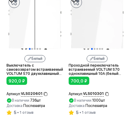
Белый
Белый
Выключатель с
Проходной переключатель
самовозвратом встраиваемый
встраиваемый VOLTUM S70
VOLTUM S70 двухклавишный
одноклавишный 10А (белый
10А (белый глянцевый)
глянцевый)
920,0
₽
700,0
₽
VLS020601
VLS010301
Артикул:
Артикул:
В наличии:
736шт
В наличии:
1000шт
Доставка:
Послезавтра
Доставка:
Послезавтра
5
5
1 отзыв
1 отзыв
В корзину
В корзину