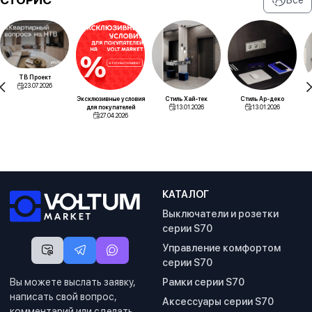
ТВ Проект
23.07.2026
Эксклюзивные условия
Стиль Хай-тек
Стиль Ар-деко
для покупателей
13.01.2026
13.01.2026
27.04.2026
КАТАЛОГ
Выключатели и розетки
серии S70
Управление комфортом
серии S70
Вы можете выслать заявку,
Рамки серии S70
написать свой вопрос,
Аксессуары серии S70
комментарий или сделать