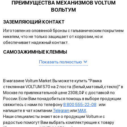
ПРЕИМУЩЕСТВА МЕХАНИЗМОВ VOLTUM
ВОЛЬТУМ
ЗАЗЕМЛЯЮЩИЙ КОНТАКТ
Изготовлен из оловянной бронзы с гальваническим покрытием
никелем, что не только защищает от коррозии, но и
обеспечивает надежный контакт.
САМОЗАЖИМНЫЕ КЛЕММЫ
Помогают упростить процесс монтажа и гарантируют
Показать полностью
прочное соединение между клеммой и проводом.
КРЕПЛЕНИЕ EASY CLICK
В магазине Voltum Market Вы можете купить "Рамка
Обеспечивает быстрое и легкое соединение механизма с
стеклянная VOLTUM S70 на 2 поста (белый,матовый,стекло)" в
рамкой. Восемь фиксаторов по периметру нивелируют
Москве по привлекательной цене 2308,0₽ с доставкой по
неровности стены и надежно удерживают конструкцию.
России. Если Вам понадобиться помощь в выборе продукции
свяжитесь с нами по телефону
8 800 555-22-08
или
УНИВЕРСАЛЬНЫЙ МОНТАЖ
напишите в чат компании
Telegram
или
MAX
.
Суппорт поддерживает установку механизма в
Наши специалисты знают все о продукции Voltum и с
многопостовые рамки как по горизонтали, так и по вертикали.
радостью помогут Вам выбрать комплектующие к товару