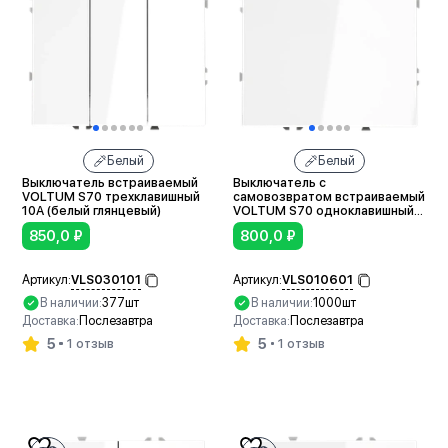
Белый
Белый
Выключатель встраиваемый
Выключатель с
VOLTUM S70 трехклавишный
самовозвратом встраиваемый
10А (белый глянцевый)
VOLTUM S70 одноклавишный
10А (белый глянцевый)
850,0
₽
800,0
₽
VLS030101
VLS010601
Артикул:
Артикул:
В наличии:
377шт
В наличии:
1000шт
Доставка:
Послезавтра
Доставка:
Послезавтра
5
5
1 отзыв
1 отзыв
В корзину
В корзину