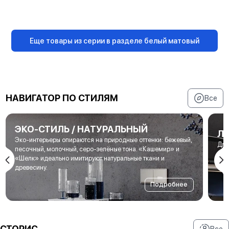
В корзину
В корзину
Еще товары из серии в разделе белый матовый
НАВИГАТОР ПО СТИЛЯМ
Все
ЭКО-СТИЛЬ / НАТУРАЛЬНЫЙ
Л
Эко-интерьеры опираются на природные оттенки: бежевый,
Для
песочный, молочный, серо-зелёные тона. «Кашемир» и
мет
«Шелк» идеально имитируют натуральные ткани и
под
древесину.
Подробнее
СТОРИС
Все