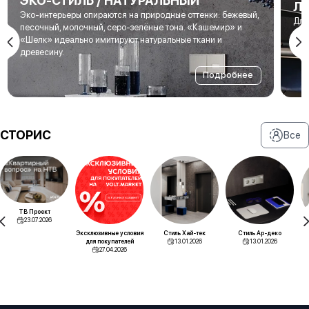
ЭКО-СТИЛЬ / НАТУРАЛЬНЫЙ
Л
Эко-интерьеры опираются на природные оттенки: бежевый,
Для
песочный, молочный, серо-зелёные тона. «Кашемир» и
мет
«Шелк» идеально имитируют натуральные ткани и
под
древесину.
Подробнее
СТОРИС
Все
ТВ Проект
23.07.2026
Эксклюзивные условия
Стиль Хай-тек
Стиль Ар-деко
для покупателей
13.01.2026
13.01.2026
27.04.2026