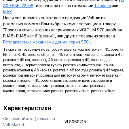
неровности стены и надежно удерживают конструкцию.
800 555-22-08
или напишите в чат компании
Telegram
или
MAX
.
УНИВЕРСАЛЬНЫЙ МОНТАЖ
Наши специалисты знают все о продукции Voltum и с
Суппорт поддерживает установку механизма в
радостью помогут Вам выбрать комплектующие к товару
многопостовые рамки как по горизонтали, так и по вертикали.
"Розетка компьютерная встраиваемая VOLTUM S70 двойная
RJ45+RJ45 кат.6 (деним)", или другие товары из раздела "
ДИАГОНАЛЬНЫЕ ОТВЕРСТИЯ СУППОРТА
Встраиваемые механизмы деним серии S70
".
Предназначены для удобного крепления механизмов в
Также этот товар ищут по запросам: розетка компьютерная rj45, розетка
нестандартных условиях, не требующих применения
Ethernet RJ45, розетка ethernet rj 45 voltum, компьютерная розетка rj 45,
подрозетников.
розетка rj 45 кат, розетка rj 45, сетевая розетка rj 45, розетка для
интернета, интернет розетка купить, розетка компьютерная черная,
МАРКИРОВКА
розетка ethernet rj 45 черная, розетка rj 45 вольтум, розетка rj 45 черная,
розетка под интернет, розетка для интернет кабеля, интернет розетка rj,
Метка для точного определения длины зачистки изоляции
розетка интернет rj45, розетка вольтум, розетки вольтум, розетки и
проводов, упрощающая и ускоряющая процесс монтажа.
выключатели, встраиваемые розетки, встраиваемые розетки и
АНКЕРНОЕ КРЕПЛЕНИЕ
выключатели, встраиваемая розетка, розетка voltum, розетки voltum
Надежно фиксирует механизм в подрозетнике, не мешая
монтажу и не выпадая из свободного положения.
Характеристики
ЗАЩИТА
Системный код (только на
VLS060215
Volt.Market)
Механизм выполнен с учетом защиты проводов от