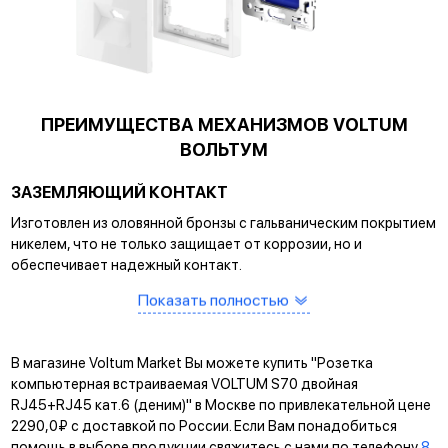
ПРЕИМУЩЕСТВА МЕХАНИЗМОВ VOLTUM
ВОЛЬТУМ
ЗАЗЕМЛЯЮЩИЙ КОНТАКТ
Изготовлен из оловянной бронзы с гальваническим покрытием
никелем, что не только защищает от коррозии, но и
обеспечивает надежный контакт.
Показать полностью
САМОЗАЖИМНЫЕ КЛЕММЫ
Помогают упростить процесс монтажа и гарантируют
прочное соединение между клеммой и проводом.
В магазине Voltum Market Вы можете купить "Розетка
КРЕПЛЕНИЕ EASY CLICK
компьютерная встраиваемая VOLTUM S70 двойная
RJ45+RJ45 кат.6 (деним)" в Москве по привлекательной цене
Обеспечивает быстрое и легкое соединение механизма с
2290,0₽ с доставкой по России. Если Вам понадобиться
рамкой. Восемь фиксаторов по периметру нивелируют
помощь в выборе продукции свяжитесь с нами по телефону
8