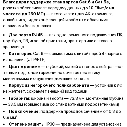
Благодаря поддержке стандартов Cat.6 и Cat.5e,
розетка обеспечивает передачу данных
до 10 Гбит/с на
частоте до 250 МГц
— этого хватит для 4K-стриминга,
онлайн-игр, видеоконференций и работы с облачными
сервисами без задержек.
Два порта RJ45
— для одновременного подключения ПК,
ноутбука, ТВ, игровой приставки, принтера или сетевого
хранилища
Категория:
Cat.6 — совместима с витой парой 4-парного
исполнения (UTP/FTP)
Цвет «деним»
— глубокий, мягкий оттенок с нейтрально-
тёплым подтоном гармонично сочетает эстетику
минимализма и ощущение домашнего тепла
Корпус из негорючего поликарбоната
— устойчив к УФ,
не желтеет, сохраняет внешний вид годами
Габариты:
ширина и высота — 73,8 мм, монтажная глубина
— 33,5 мм (совместима со стандартными подрозетниками)
Подключение:
поддержка проводов сечением от 0,3 до
0,8 мм²
Степень защиты:
IP30 — предназначена для установки в