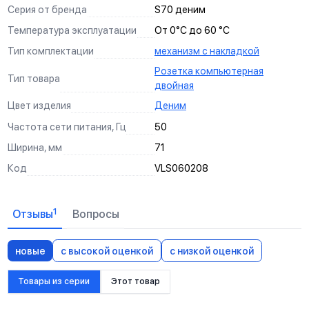
дополнением интерьера.
многоступенчатое тестирование, чтобы мы могли
Мы тщательно продумываем монтаж и
Серия от бренда
S70 деним
для самых сложных и продвинутых проектов.
ежедневно проверяется на производстве. Так мы
СИЛА В КАЖДОМ ЗВЕНЕ
быть уверенны, что вы и ваш дом - в безопасности.
использование наших изделий, чтобы с ними было
можем гарантировать качество каждого изделия.
Температура эксплуатации
От 0°С до 60 °С
максимально приятно и удобно работать.
Тип комплектации
механизм с накладкой
Розетка компьютерная
Тип товара
двойная
Цвет изделия
Деним
Частота сети питания, Гц
50
Ширина, мм
71
Код
VLS060208
1
Отзывы
Вопросы
новые
с высокой оценкой
с низкой оценкой
Товары из серии
Этот товар