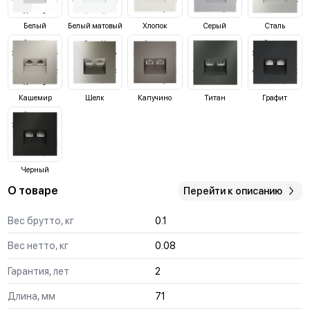
Белый
Белый матовый
Хлопок
Серый
Сталь
Кашемир
Шелк
Капучино
Титан
Графит
Черный
О товаре
Перейти к описанию
Вес брутто, кг
0.1
Вес нетто, кг
0.08
Гарантия, лет
2
Длина, мм
71