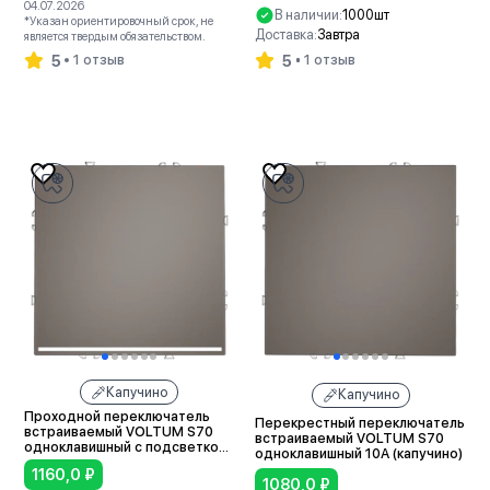
04.07.2026
В наличии:
1000шт
*Указан ориентировочный срок, не
Доставка:
Завтра
является твердым обязательством.
5
5
1 отзыв
1 отзыв
В корзину
В корзину
Капучино
Капучино
Проходной переключатель
Перекрестный переключатель
встраиваемый VOLTUM S70
встраиваемый VOLTUM S70
одноклавишный с подсветкой
одноклавишный 10А (капучино)
10А (капучино)
1160,0
₽
1080,0
₽