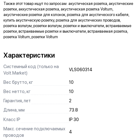
Также этот товар ищут по запросам: акустическая розетка, акустические
Предназначены для удобного крепления механизмов в
розетки, аккустическая розетка, акустическая розетка Voltum,
нестандартных условиях, не требующих применения
акустические розетки для колонок, розетка для акустического кабеля,
подрозетников.
купить акустическую розетку, розетка для акустических проводов,
розетка вольтум, розетки вольтум, розетки и выключатели, встраиваемые
МАРКИРОВКА
розетки, встраиваемые розетки и выключатели, встраиваемая розетка,
розетка Voltum, розетки Voltum
Метка для точного определения длины зачистки изоляции
проводов, упрощающая и ускоряющая процесс монтажа.
Характеристики
АНКЕРНОЕ КРЕПЛЕНИЕ
Надежно фиксирует механизм в подрозетнике, не мешая
Системный код (только на
VLS060314
монтажу и не выпадая из свободного положения.
Volt.Market)
ЗАЩИТА
Вес брутто, кг
10
Механизм выполнен с учетом защиты проводов от
Вес нетто, кг
10
повреждений при установке, обеспечивая безопасную
Гарантия, лет
2
эксплуатацию и исключая вероятность замыкания на детали
корпуса.
Длина, мм
73.8
Класс IP
IP 30
КРЕПЛЕНИЕ "ШИП-ПАЗ"
Макс. сечение подключаемых
Ускоряет процесс монтажа и регулировки горизонта в
4
проводов
многопостовых конструкциях.