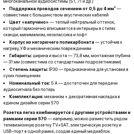
многоканальной аудиосистемы (5.1, 7.1 и др.)
Поддержка проводов сечением от 0,5 до 4 мм²
—
совместима с большинством акустических кабелей
Цвет «капучино»
— тёплый нейтральный оттенок,
который гармонично вписывается в интерьеры в стилях
сканди, минимализм, неоклассика и лофт
Корпус из негорючего поликарбоната
— устойчив к
нагреву, УФ и механическим повреждениям
Габариты:
ширина и высота — 73,8 мм, монтажная глубина
— 31 мм (совместима со стандартными подрозетниками)
Степень защиты:
IP30 — предназначена для установки в
сухих помещениях
Номинальный ток:
5 А — достаточен для передачи
аудиосигнала без потерь
Комплектация:
механизм + декоративная накладка в
едином дизайне серии S70
Розетка легко комбинируется с другими устройствами и
рамками серии S70
— например, можно разместить рядом
телевизионную розетку TV+SAT, электрическую розетку и
USB-порт в одной рамке, создав единый медиаблок