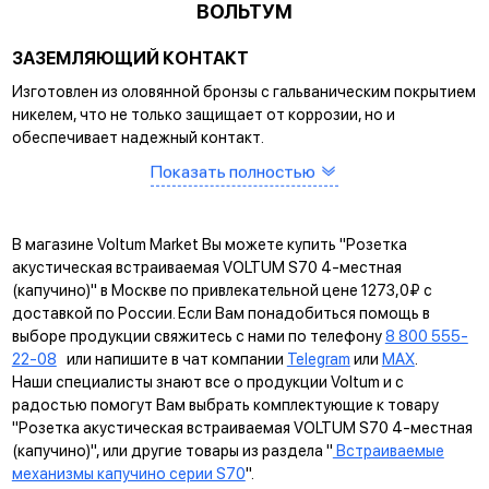
ВОЛЬТУМ
ЗАЗЕМЛЯЮЩИЙ КОНТАКТ
Изготовлен из оловянной бронзы с гальваническим покрытием
никелем, что не только защищает от коррозии, но и
обеспечивает надежный контакт.
Показать полностью
САМОЗАЖИМНЫЕ КЛЕММЫ
Помогают упростить процесс монтажа и гарантируют
прочное соединение между клеммой и проводом.
В магазине Voltum Market Вы можете купить "Розетка
КРЕПЛЕНИЕ EASY CLICK
акустическая встраиваемая VOLTUM S70 4-местная
(капучино)" в Москве по привлекательной цене 1273,0₽ с
Обеспечивает быстрое и легкое соединение механизма с
доставкой по России. Если Вам понадобиться помощь в
рамкой. Восемь фиксаторов по периметру нивелируют
выборе продукции свяжитесь с нами по телефону
8 800 555-
неровности стены и надежно удерживают конструкцию.
22-08
или напишите в чат компании
Telegram
или
MAX
.
Наши специалисты знают все о продукции Voltum и с
УНИВЕРСАЛЬНЫЙ МОНТАЖ
радостью помогут Вам выбрать комплектующие к товару
Суппорт поддерживает установку механизма в
"Розетка акустическая встраиваемая VOLTUM S70 4-местная
многопостовые рамки как по горизонтали, так и по вертикали.
(капучино)", или другие товары из раздела "
Встраиваемые
механизмы капучино серии S70
".
ДИАГОНАЛЬНЫЕ ОТВЕРСТИЯ СУППОРТА