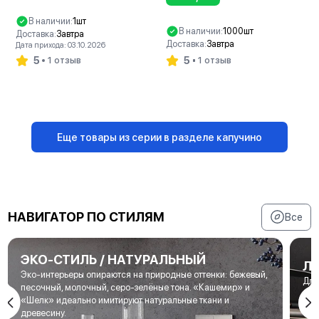
В наличии:
1шт
В наличии:
1000шт
Доставка:
Завтра
Доставка:
Завтра
Дата прихода: 03.10.2026
5
5
1 отзыв
1 отзыв
В корзину
В корзину
Еще товары из серии в разделе капучино
НАВИГАТОР ПО СТИЛЯМ
Все
ЭКО-СТИЛЬ / НАТУРАЛЬНЫЙ
Л
Эко-интерьеры опираются на природные оттенки: бежевый,
Для
песочный, молочный, серо-зелёные тона. «Кашемир» и
мет
«Шелк» идеально имитируют натуральные ткани и
под
древесину.