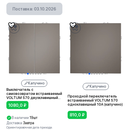
В корзину
Поставка: 03.10.2026
Капучино
Капучино
Выключатель с
самовозвратом встраиваемый
Проходной переключатель
VOLTUM S70 двухклавишный
встраиваемый VOLTUM S70
10А (капучино)
одноклавишный 10А (капучино)
1080,0
₽
810,0
₽
В наличии:
19шт
Доставка:
Завтра
Ориентировочная дата прихода: