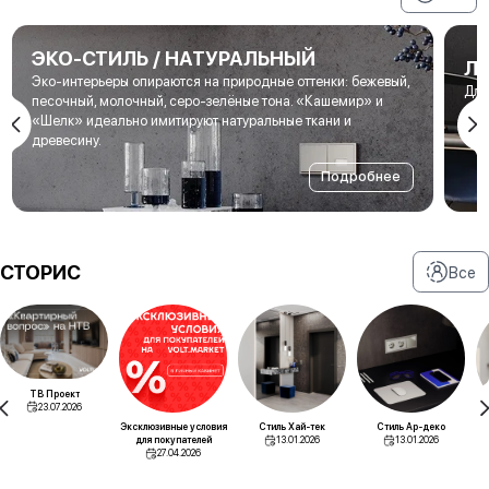
ЭКО-СТИЛЬ / НАТУРАЛЬНЫЙ
Л
Эко-интерьеры опираются на природные оттенки: бежевый,
Для
песочный, молочный, серо-зелёные тона. «Кашемир» и
мет
«Шелк» идеально имитируют натуральные ткани и
под
древесину.
Подробнее
СТОРИС
Все
ТВ Проект
23.07.2026
Эксклюзивные условия
Стиль Хай-тек
Стиль Ар-деко
для покупателей
13.01.2026
13.01.2026
27.04.2026