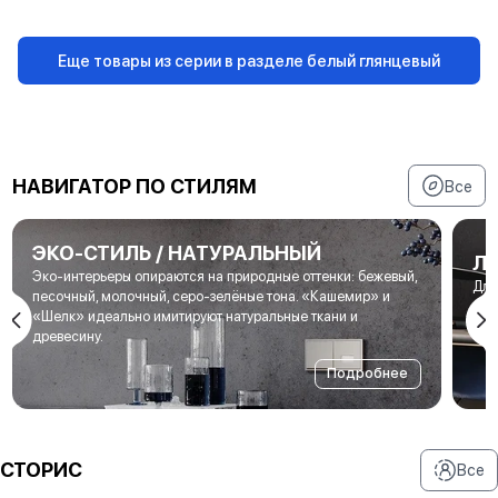
Еще товары из серии в разделе белый глянцевый
НАВИГАТОР ПО СТИЛЯМ
Все
ЭКО-СТИЛЬ / НАТУРАЛЬНЫЙ
Л
Эко-интерьеры опираются на природные оттенки: бежевый,
Для
песочный, молочный, серо-зелёные тона. «Кашемир» и
мет
«Шелк» идеально имитируют натуральные ткани и
под
древесину.
Подробнее
СТОРИС
Все