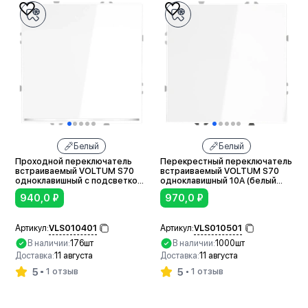
Белый
Белый
Проходной переключатель
Перекрестный переключатель
встраиваемый VOLTUM S70
встраиваемый VOLTUM S70
одноклавишный с подсветкой
одноклавишный 10А (белый
10А (белый глянцевый)
глянцевый)
940,0
₽
970,0
₽
VLS010401
VLS010501
Артикул:
Артикул:
В наличии:
176шт
В наличии:
1000шт
Доставка:
11 августа
Доставка:
11 августа
5
5
1 отзыв
1 отзыв
В корзину
В корзину