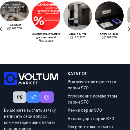
ТВ Проект
23.07.2026
Эксклюзивные условия
Стиль Хай-тек
Стиль Ар-деко
для покупателей
13.01.2026
13.01.2026
27.04.2026
КАТАЛОГ
Выключатели и розетки
серии S70
Управление комфортом
серии S70
Вы можете выслать заявку,
Рамки серии S70
написать свой вопрос,
Аксессуары серии S70
комментарий или сделать
Нагревательные маты
предложение