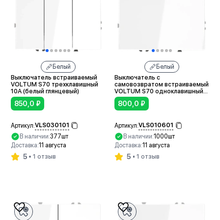
Белый
Белый
Выключатель встраиваемый
Выключатель с
VOLTUM S70 трехклавишный
самовозвратом встраиваемый
10А (белый глянцевый)
VOLTUM S70 одноклавишный
10А (белый глянцевый)
850,0
₽
800,0
₽
VLS030101
VLS010601
Артикул:
Артикул:
В наличии:
377шт
В наличии:
1000шт
Доставка:
11 августа
Доставка:
11 августа
5
5
1 отзыв
1 отзыв
В корзину
В корзину