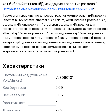
многопостовые рамки как по горизонтали, так и по вертикали.
кат.6 (белый глянцевый)", или другие товары из раздела "
Встраиваемые механизмы белый глянцевый серии S70
".
ДИАГОНАЛЬНЫЕ ОТВЕРСТИЯ СУППОРТА
Также этот товар ищут по запросам: розетка компьютерная rj45, розетка
Предназначены для удобного крепления механизмов в
Ethernet RJ45, розетка ethernet rj 45 voltum, компьютерная розетка rj 45,
нестандартных условиях, не требующих применения
розетка rj 45 кат, розетка rj 45, сетевая розетка rj 45, розетка для
подрозетников.
интернета, интернет розетка купить, розетка компьютерная белая, розетка
ethernet rj 45 белая, розетка rj 45 вольтум, розетка rj 45 белая, розетка
МАРКИРОВКА
под интернет, розетка для интернет кабеля, интернет розетка rj, розетка
интернет rj45, розетка вольтум, розетки вольтум, розетки и выключатели,
Метка для точного определения длины зачистки изоляции
встраиваемые розетки, встраиваемые розетки и выключатели,
проводов, упрощающая и ускоряющая процесс монтажа.
встраиваемая розетка, розетка voltum, розетки voltum
АНКЕРНОЕ КРЕПЛЕНИЕ
Надежно фиксирует механизм в подрозетнике, не мешая
Характеристики
монтажу и не выпадая из свободного положения.
Системный код (только на
VLS060101
ЗАЩИТА
Volt.Market)
Механизм выполнен с учетом защиты проводов от
Вес брутто, кг
0.09
повреждений при установке, обеспечивая безопасную
Вес нетто, кг
0.06
эксплуатацию и исключая вероятность замыкания на детали
корпуса.
Гарантия, лет
2
КРЕПЛЕНИЕ "ШИП-ПАЗ"
Длина, мм
73.8