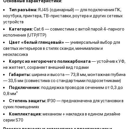
Основные характеристики:
Тип разъёма:
RJ45 (одинарный) — для подключения ПК,
ноутбука, принтера, ТВ-приставки, роутера и других сетевых
устройств
Категория:
Cat.6 — совместима с витой парой 4-парного
исполнения (UTP/FTP)
Цвет «белый глянцевый»
— универсальный выбор для
светлых интерьеров в стилях сканди, минимализм и
неоклассика
Корпус из негорючего поликарбоната
— устойчив к УФ,
не желтеет, сохраняет внешний вид годами
Габариты:
ширина и высота — 73,8 мм, монтажная глубина
— 33,5 мм (совместима со стандартными подрозетниками)
Подключение:
поддержка проводов сечением от 0,3 до
0,8 мм²
Степень защиты:
IP30 — предназначена для установки в
сухих помещениях
Комплектация:
механизм + накладка в едином дизайне
серии S70
Розетка полностью совместима с пластиковыми и