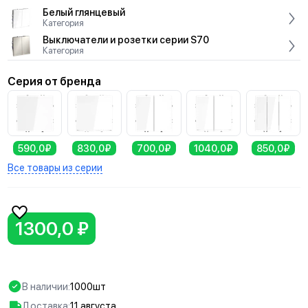
Белый глянцевый
Категория
Выключатели и розетки серии S70
Категория
Серия от бренда
590,0₽
830,0₽
700,0₽
1040,0₽
850,0₽
Все товары из серии
1300,0 ₽
В наличии:
1000шт
Доставка:
11 августа