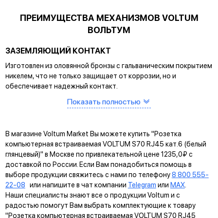
ПРЕИМУЩЕСТВА МЕХАНИЗМОВ VOLTUM
ВОЛЬТУМ
ЗАЗЕМЛЯЮЩИЙ КОНТАКТ
Изготовлен из оловянной бронзы с гальваническим покрытием
никелем, что не только защищает от коррозии, но и
обеспечивает надежный контакт.
Показать полностью
САМОЗАЖИМНЫЕ КЛЕММЫ
Помогают упростить процесс монтажа и гарантируют
прочное соединение между клеммой и проводом.
В магазине Voltum Market Вы можете купить "Розетка
КРЕПЛЕНИЕ EASY CLICK
компьютерная встраиваемая VOLTUM S70 RJ45 кат.6 (белый
глянцевый)" в Москве по привлекательной цене 1235,0₽ с
Обеспечивает быстрое и легкое соединение механизма с
доставкой по России. Если Вам понадобиться помощь в
рамкой. Восемь фиксаторов по периметру нивелируют
выборе продукции свяжитесь с нами по телефону
8 800 555-
неровности стены и надежно удерживают конструкцию.
22-08
или напишите в чат компании
Telegram
или
MAX
.
Наши специалисты знают все о продукции Voltum и с
УНИВЕРСАЛЬНЫЙ МОНТАЖ
радостью помогут Вам выбрать комплектующие к товару
Суппорт поддерживает установку механизма в
"Розетка компьютерная встраиваемая VOLTUM S70 RJ45