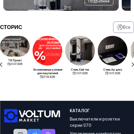
Подробнее
СТОРИС
Все
ТВ Проект
23.07.2026
Эксклюзивные условия
Стиль Хай-тек
Стиль Ар-деко
для покупателей
13.01.2026
13.01.2026
27.04.2026
КАТАЛОГ
Выключатели и розетки
серии S70
Управление комфортом