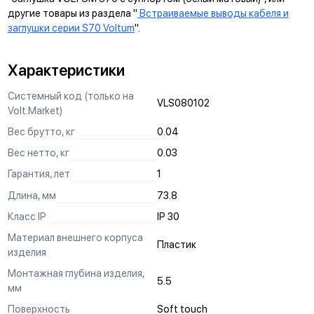
другие товары из раздела "
Встраиваемые выводы кабеля и
заглушки серии S70 Voltum
".
Характеристики
Системный код (только на
VLS080102
Volt.Market)
Вес брутто, кг
0.04
Вес нетто, кг
0.03
Гарантия, лет
1
Длина, мм
73.8
Класс IP
IP 30
Материал внешнего корпуса
Пластик
изделия
Монтажная глубина изделия,
5.5
мм
Поверхность
Soft touch