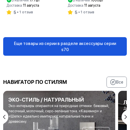
В наличии:
177шт
В наличии:
1000шт
Доставка:
11 августа
Доставка:
11 августа
5
5
1 отзыв
1 отзыв
В корзину
В корзину
Еще товары из серии в разделе аксессуары серии
s70
НАВИГАТОР ПО СТИЛЯМ
Все
ЭКО-СТИЛЬ / НАТУРАЛЬНЫЙ
Л
Эко-интерьеры опираются на природные оттенки: бежевый,
Для
песочный, молочный, серо-зелёные тона. «Кашемир» и
мет
«Шелк» идеально имитируют натуральные ткани и
под
древесину.