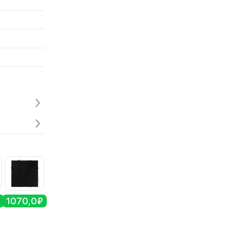
₽
1070,0₽