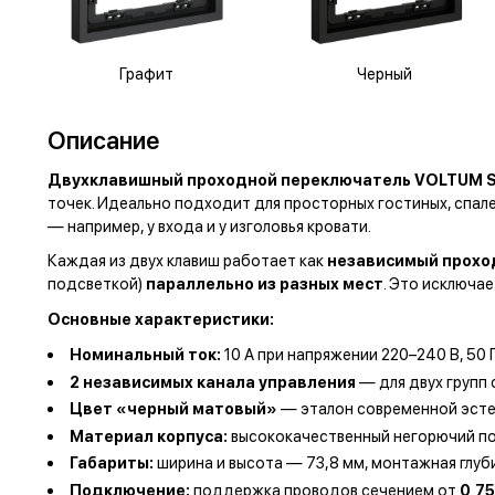
Графит
Черный
Описание
Двухклавишный проходной переключатель VOLTUM 
точек. Идеально подходит для просторных гостиных, спал
— например, у входа и у изголовья кровати.
Каждая из двух клавиш работает как
независимый прохо
подсветкой)
параллельно из разных мест
. Это исключа
Основные характеристики:
Номинальный ток:
10 А при напряжении 220–240 В, 50 
2 независимых канала управления
— для двух групп 
Цвет «черный матовый»
— эталон современной эсте
Материал корпуса:
высококачественный негорючий по
Габариты:
ширина и высота — 73,8 мм, монтажная глуб
Подключение:
поддержка проводов сечением от
0,75