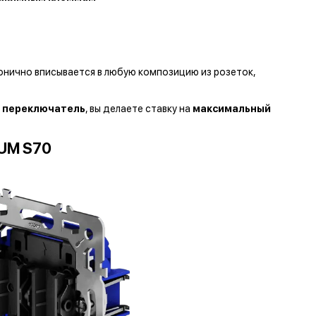
онично вписывается в любую композицию из розеток,
 переключатель
, вы делаете ставку на
максимальный
UM S70