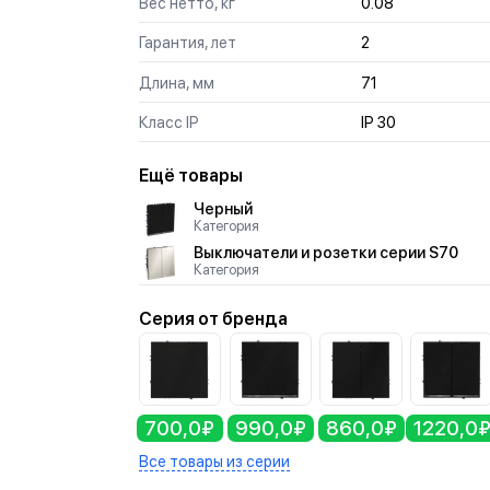
Вес нетто, кг
0.08
Гарантия, лет
2
Длина, мм
71
Класс IP
IP 30
Ещё товары
Черный
Категория
Выключатели и розетки серии S70
Категория
Серия от бренда
700,0₽
990,0₽
860,0₽
1220,0
Все товары из серии