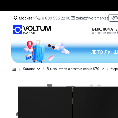
Москва
8 800 555 22 08
zakaz@volt.market
T
ВЫКЛЮЧАТЕ
и розетки серии
ЛЕТО ЛУЧШ
/
/
/
Каталог
Выключатели и розетки серии S70
Чер