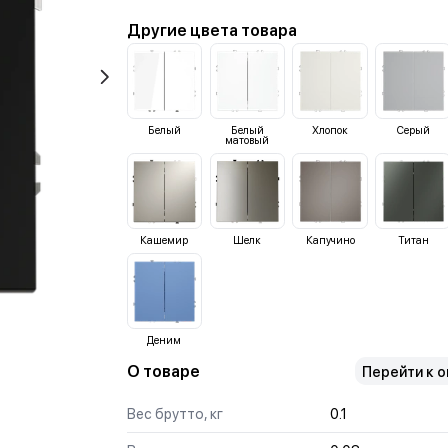
Другие цвета товара
Белый
Белый
Хлопок
Серый
матовый
Кашемир
Шелк
Капучино
Титан
Деним
О товаре
Перейти к 
Вес брутто, кг
0.1