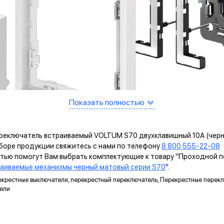
Показать полностью
ереключатель встраиваемый VOLTUM S70 двухклавишный 10А (черны
ыборе продукции свяжитесь с нами по телефону
8 800 555-22-08
и
остью помогут Вам выбрать комплектующие к товару "Проходной
аиваемые механизмы черный матовый серии S70
".
рекрестные выключатели, перекрестный переключатель, Перекрестные пере
тели
ИМУЩЕСТВА МЕХАНИЗМОВ VOLTUM ВОЛ