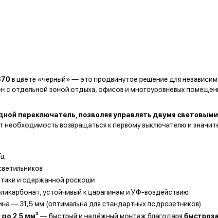
S70
в цвете «черный» — это продвинутое решение для независимо
ен с отдельной зоной отдыха, офисов и многоуровневых помещени
дной переключатель, позволяя управлять двумя световым
ет необходимость возвращаться к первому выключателю и значи
Гц
светильников
тики и сдержанной роскоши
ликарбонат, устойчивый к царапинам и УФ-воздействию
ина — 31,5 мм (оптимальна для стандартных подрозетников)
 до 2,5 мм²
— быстрый и надёжный монтаж благодаря
быстроз