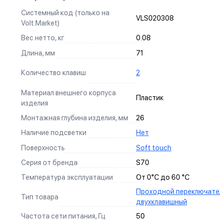
ЗАЗЕМЛЯЮЩИЙ КОНТАКТ
Системный код (только на
VLS020308
Изготовлен из оловянной бронзы с гальваническим
Volt.Market)
покрытием никелем, что не только защищает от коррозии,
Вес нетто, кг
0.08
но и обеспечивает надежный контакт.
Длина, мм
71
УНИВЕРСАЛЬНЫЙ МОНТАЖ
Суппорт поддерживает установку механизма в
Количество клавиш
2
многопостовые рамки как по горизонтали, так и по
вертикали.
Материал внешнего корпуса
Пластик
изделия
АНКЕРНОЕ КРЕПЛЕНИЕ
Монтажная глубина изделия, мм
26
Надежно фиксирует механизм в подрозетнике, не мешая
Наличие подсветки
Нет
монтажу и не выпадая из свободного положения.
Поверхность
Soft touch
Серия от бренда
S70
СИЛОВЫЕ КОНТАКТЫ
Температура эксплуатации
От 0°С до 60 °С
Изготовлены по международному стандарту из оловянной
Проходной переключате
ДИЗАЙН
бронзы, гарантируют долговечность и надежность
Тип товара
БЕЗОПАСНОСТЬ
двухклавишный
эксплуатации.
Мы продумываем все до самых мелочей, чтобы наши 
Каждое наше изделие проходит многоступенчатое т
УДОБСТВО
Частота сети питания, Гц
50
и современным дополнением интерьера.