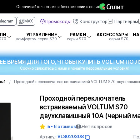
Оплачивайте частями
и без комиссии в сплит
Промокоды
Конструктор
Партнерам
elegram
MAX
ЛИ
УПРАВЛЕНИЕ
РАМКИ
АКСЕССУАРЫ
НА
 S70
комфортом серии S70
серии S70
серии S70
ЕЕ ВРЕМЯ ДЛЯ ТОГО, ЧТОБЫ КУПИТЬ VOLTUM ПО
Срочно свяжитесь с нами и узнайте персональные условия!
/
ный
Проходной переключатель встраиваемый VOLTUM S70 двухклавишны
Проходной переключатель
встраиваемый VOLTUM S70
двухклавишный 10А (черный м
5
6 отзывов
Нет вопросов
VLS020308
Артикул:
По