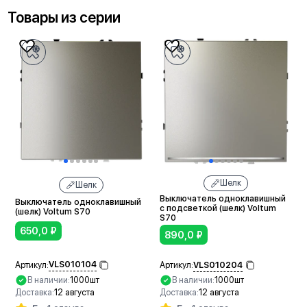
Товары из серии
Шелк
Шелк
Выключатель одноклавишный
Выключатель одноклавишный
с подсветкой (шелк) Voltum
(шелк) Voltum S70
S70
650,0
₽
890,0
₽
VLS010104
VLS010204
Артикул:
Артикул:
В наличии:
1000шт
В наличии:
1000шт
Доставка:
12 августа
Доставка:
12 августа