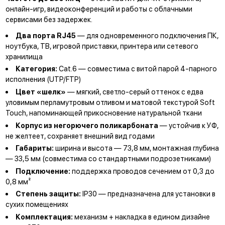
онлайн-игр, видеоконференций и работы с облачными
сервисами без задержек.
Два порта RJ45
— для одновременного подключения ПК,
ноутбука, ТВ, игровой приставки, принтера или сетевого
хранилища
Категория:
Cat.6 — совместима с витой парой 4-парного
исполнения (UTP/FTP)
Цвет «шелк»
— мягкий, светло-серый оттенок с едва
уловимым перламутровым отливом и матовой текстурой Soft
Touch, напоминающей прикосновение натуральной ткани
Корпус из негорючего поликарбоната
— устойчив к УФ,
не желтеет, сохраняет внешний вид годами
Габариты:
ширина и высота — 73,8 мм, монтажная глубина
— 33,5 мм (совместима со стандартными подрозетниками)
Подключение:
поддержка проводов сечением от 0,3 до
0,8 мм²
Степень защиты:
IP30 — предназначена для установки в
сухих помещениях
Комплектация:
механизм + накладка в едином дизайне