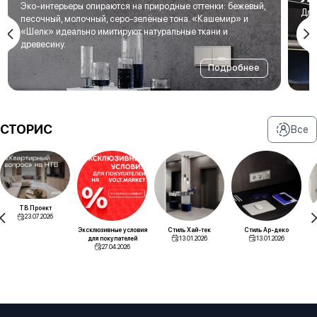
Эко-интерьеры опираются на природные оттенки: бежевый,
Для
песочный, молочный, серо-зелёные тона. «Кашемир» и
мет
«Шелк» идеально имитируют натуральные ткани и
под
древесину.
Подробнее
СТОРИС
Все
ТВ Проект
23.07.2026
Эксклюзивные условия
Стиль Хай-тек
Стиль Ар-деко
для покупателей
13.01.2026
13.01.2026
27.04.2026