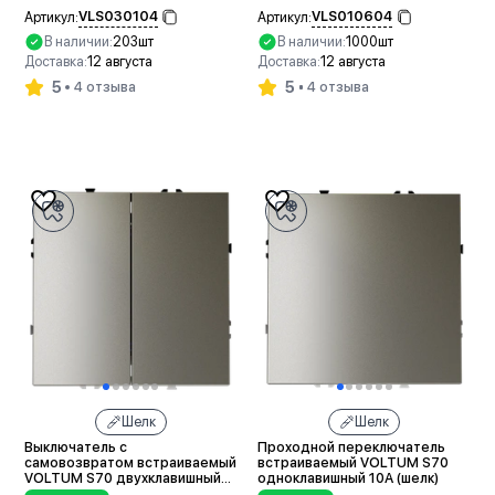
VLS030104
VLS010604
Артикул:
Артикул:
В наличии:
203шт
В наличии:
1000шт
Доставка:
12 августа
Доставка:
12 августа
5
5
4 отзыва
4 отзыва
В корзину
В корзину
Шелк
Шелк
Выключатель с
Проходной переключатель
самовозвратом встраиваемый
встраиваемый VOLTUM S70
VOLTUM S70 двухклавишный
одноклавишный 10А (шелк)
10А (шелк)