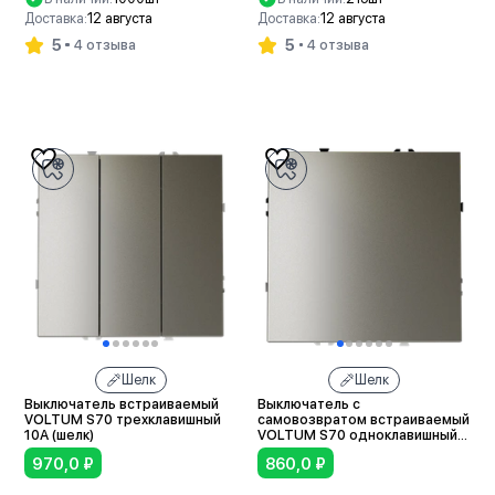
Доставка:
12 августа
Доставка:
12 августа
5
5
4 отзыва
4 отзыва
В корзину
В корзину
Шелк
Шелк
Выключатель встраиваемый
Выключатель с
VOLTUM S70 трехклавишный
самовозвратом встраиваемый
10А (шелк)
VOLTUM S70 одноклавишный
10А (шелк)
970,0
₽
860,0
₽