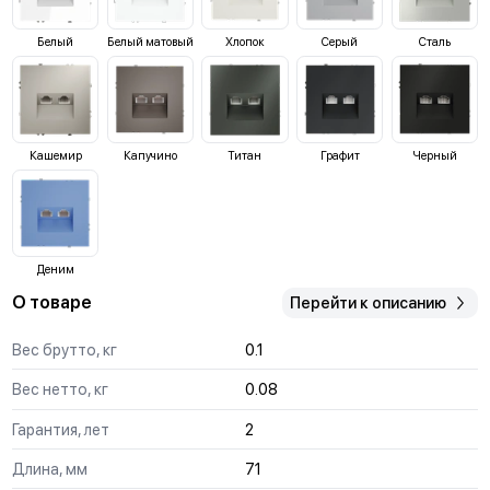
Белый
Белый матовый
Хлопок
Серый
Сталь
Кашемир
Капучино
Титан
Графит
Черный
Деним
О товаре
Перейти к описанию
Вес брутто, кг
0.1
Вес нетто, кг
0.08
Гарантия, лет
2
Длина, мм
71