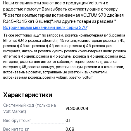
Наши специалисты знают все о продукции Voltum и с
Суппорт поддерживает установку механизма в
радостью помогут Вам выбрать комплектующие к товару
многопостовые рамки как по горизонтали, так и по вертикали.
"Розетка компьютерная встраиваемая VOLTUM S70 двойная
RJ45+RJ45 кат.6 (шелк)", или другие товары из раздела "
ДИАГОНАЛЬНЫЕ ОТВЕРСТИЯ СУППОРТА
Встраиваемые механизмы шелк серии S70
".
Предназначены для удобного крепления механизмов в
Также этот товар ищут по запросам: розетка компьютерная rj45, розетка
нестандартных условиях, не требующих применения
Ethernet RJ45, розетка ethernet rj 45 voltum, компьютерная розетка rj 45,
подрозетников.
розетка rj 45 кат, розетка rj 45, сетевая розетка rj 45, розетка для
интернета, интернет розетка купить, розетка компьютерная шелк, розетка
МАРКИРОВКА
ethernet rj 45 шелк, розетка rj 45 вольтум, розетка rj 45 шелк, розетка под
интернет, розетка для интернет кабеля, интернет розетка rj, розетка
Метка для точного определения длины зачистки изоляции
интернет rj45, розетка вольтум, розетки вольтум, розетки и выключатели,
проводов, упрощающая и ускоряющая процесс монтажа.
встраиваемые розетки, встраиваемые розетки и выключатели,
АНКЕРНОЕ КРЕПЛЕНИЕ
встраиваемая розетка, розетка voltum, розетки voltum
Надежно фиксирует механизм в подрозетнике, не мешая
монтажу и не выпадая из свободного положения.
Характеристики
ЗАЩИТА
Системный код (только на
VLS060204
Volt.Market)
Механизм выполнен с учетом защиты проводов от
повреждений при установке, обеспечивая безопасную
Вес брутто, кг
0.1
эксплуатацию и исключая вероятность замыкания на детали
Вес нетто, кг
0.08
корпуса.