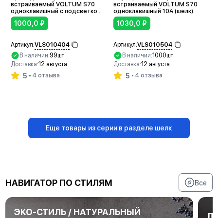
встраиваемый VOLTUM S70
встраиваемый VOLTUM S70
одноклавишный с подсветкой
одноклавишный 10А (шелк)
10А (шелк)
1000,0
₽
1030,0
₽
VLS010404
VLS010504
Артикул:
Артикул:
В наличии:
99шт
В наличии:
1000шт
Доставка:
12 августа
Доставка:
12 августа
5
5
4 отзыва
4 отзыва
В корзину
В корзину
Еще товары из серии в разделе шелк
НАВИГАТОР ПО СТИЛЯМ
Все
ЭКО-СТИЛЬ / НАТУРАЛЬНЫЙ
Л