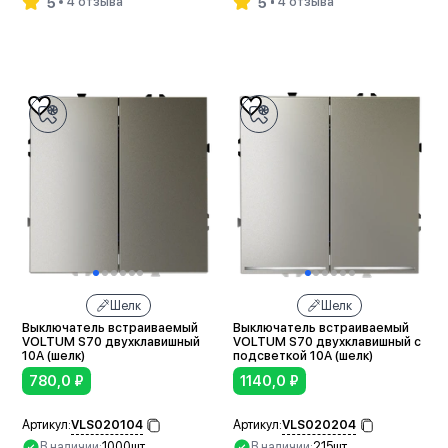
5
5
4 отзыва
4 отзыва
В корзину
В корзину
Шелк
Шелк
Выключатель встраиваемый
Выключатель встраиваемый
VOLTUM S70 двухклавишный
VOLTUM S70 двухклавишный с
10А (шелк)
подсветкой 10А (шелк)
780,0
₽
1140,0
₽
VLS020104
VLS020204
Артикул:
Артикул:
В наличии:
1000шт
В наличии:
215шт