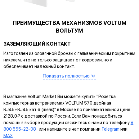
ПРЕИМУЩЕСТВА МЕХАНИЗМОВ VOLTUM
ВОЛЬТУМ
ЗАЗЕМЛЯЮЩИЙ КОНТАКТ
Изготовлен из оловянной бронзы с гальваническим покрытием
никелем, что не только защищает от коррозии, но и
обеспечивает надежный контакт.
САМОЗАЖИМНЫЕ КЛЕММЫ
Показать полностью
Помогают упростить процесс монтажа и гарантируют
прочное соединение между клеммой и проводом.
В магазине Voltum Market Вы можете купить "Розетка
КРЕПЛЕНИЕ EASY CLICK
компьютерная встраиваемая VOLTUM S70 двойная
RJ45+RJ45 кат.6 (шелк)" в Москве по привлекательной цене
Обеспечивает быстрое и легкое соединение механизма с
2128,0₽ с доставкой по России. Если Вам понадобиться
рамкой. Восемь фиксаторов по периметру нивелируют
помощь в выборе продукции свяжитесь с нами по телефону
8
неровности стены и надежно удерживают конструкцию.
800 555-22-08
или напишите в чат компании
Telegram
или
MAX
.
УНИВЕРСАЛЬНЫЙ МОНТАЖ