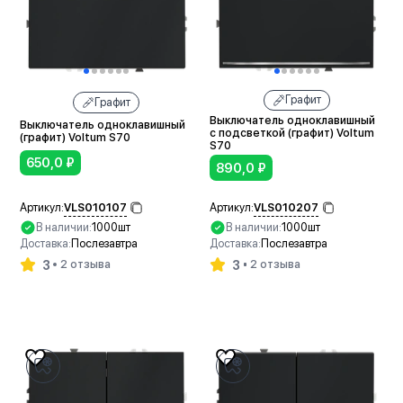
Графит
Графит
Выключатель одноклавишный
Выключатель одноклавишный
с подсветкой (графит) Voltum
(графит) Voltum S70
S70
650,0
₽
890,0
₽
VLS010107
VLS010207
Артикул:
Артикул:
В наличии:
1000шт
В наличии:
1000шт
Доставка:
Послезавтра
Доставка:
Послезавтра
3
3
2 отзыва
2 отзыва
В корзину
В корзину