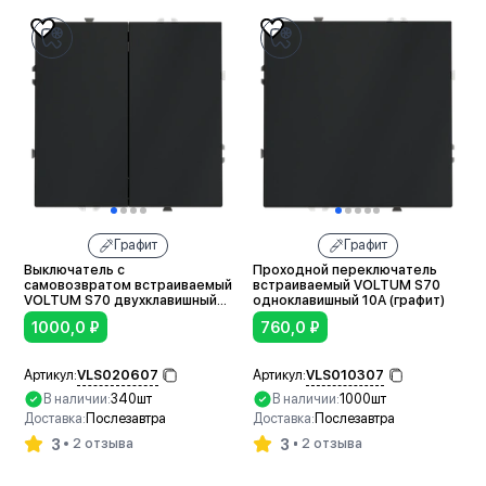
Графит
Графит
Выключатель с
Проходной переключатель
самовозвратом встраиваемый
встраиваемый VOLTUM S70
VOLTUM S70 двухклавишный
одноклавишный 10А (графит)
10А (графит)
1000,0
₽
760,0
₽
VLS020607
VLS010307
Артикул:
Артикул:
В наличии:
340шт
В наличии:
1000шт
Доставка:
Послезавтра
Доставка:
Послезавтра
3
3
2 отзыва
2 отзыва