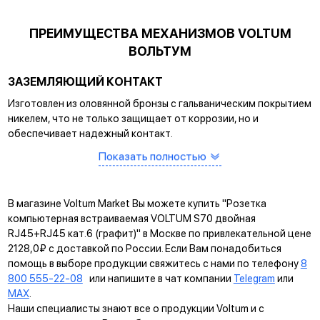
ПРЕИМУЩЕСТВА МЕХАНИЗМОВ VOLTUM
ВОЛЬТУМ
ЗАЗЕМЛЯЮЩИЙ КОНТАКТ
Изготовлен из оловянной бронзы с гальваническим покрытием
никелем, что не только защищает от коррозии, но и
обеспечивает надежный контакт.
САМОЗАЖИМНЫЕ КЛЕММЫ
Показать полностью
Помогают упростить процесс монтажа и гарантируют
прочное соединение между клеммой и проводом.
В магазине Voltum Market Вы можете купить "Розетка
КРЕПЛЕНИЕ EASY CLICK
компьютерная встраиваемая VOLTUM S70 двойная
RJ45+RJ45 кат.6 (графит)" в Москве по привлекательной цене
Обеспечивает быстрое и легкое соединение механизма с
2128,0₽ с доставкой по России. Если Вам понадобиться
рамкой. Восемь фиксаторов по периметру нивелируют
помощь в выборе продукции свяжитесь с нами по телефону
8
неровности стены и надежно удерживают конструкцию.
800 555-22-08
или напишите в чат компании
Telegram
или
MAX
.
УНИВЕРСАЛЬНЫЙ МОНТАЖ
Наши специалисты знают все о продукции Voltum и с
Суппорт поддерживает установку механизма в