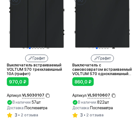
Графит
Графит
Выключатель встраиваемый
Выключатель с
VOLTUM S70 трехклавишный
самовозвратом встраиваемый
10А (графит)
VOLTUM S70 одноклавишный
10А (графит)
970,0
₽
860,0
₽
VLS030107
VLS010607
Артикул:
Артикул:
В наличии:
57шт
В наличии:
822шт
Доставка:
Послезавтра
Доставка:
Послезавтра
3
3
2 отзыва
2 отзыва
В корзину
В корзину