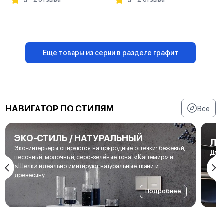
В корзину
В корзину
Еще товары из серии в разделе графит
НАВИГАТОР ПО СТИЛЯМ
Все
ЭКО-СТИЛЬ / НАТУРАЛЬНЫЙ
Л
Эко-интерьеры опираются на природные оттенки: бежевый,
Для
песочный, молочный, серо-зелёные тона. «Кашемир» и
мет
«Шелк» идеально имитируют натуральные ткани и
под
древесину.
Подробнее