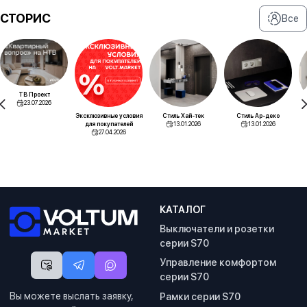
СТОРИС
Все
ТВ Проект
23.07.2026
Эксклюзивные условия
Стиль Хай-тек
Стиль Ар-деко
для покупателей
13.01.2026
13.01.2026
27.04.2026
КАТАЛОГ
Выключатели и розетки
серии S70
Управление комфортом
серии S70
Вы можете выслать заявку,
Рамки серии S70