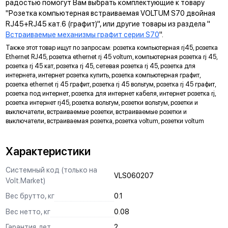
радостью помогут Вам выбрать комплектующие к товару
многопостовые рамки как по горизонтали, так и по вертикали.
"Розетка компьютерная встраиваемая VOLTUM S70 двойная
RJ45+RJ45 кат.6 (графит)", или другие товары из раздела "
ДИАГОНАЛЬНЫЕ ОТВЕРСТИЯ СУППОРТА
Встраиваемые механизмы графит серии S70
".
Предназначены для удобного крепления механизмов в
Также этот товар ищут по запросам: розетка компьютерная rj45, розетка
нестандартных условиях, не требующих применения
Ethernet RJ45, розетка ethernet rj 45 voltum, компьютерная розетка rj 45,
подрозетников.
розетка rj 45 кат, розетка rj 45, сетевая розетка rj 45, розетка для
интернета, интернет розетка купить, розетка компьютерная графит,
МАРКИРОВКА
розетка ethernet rj 45 графит, розетка rj 45 вольтум, розетка rj 45 графит,
розетка под интернет, розетка для интернет кабеля, интернет розетка rj,
Метка для точного определения длины зачистки изоляции
розетка интернет rj45, розетка вольтум, розетки вольтум, розетки и
проводов, упрощающая и ускоряющая процесс монтажа.
выключатели, встраиваемые розетки, встраиваемые розетки и
АНКЕРНОЕ КРЕПЛЕНИЕ
выключатели, встраиваемая розетка, розетка voltum, розетки voltum
Надежно фиксирует механизм в подрозетнике, не мешая
монтажу и не выпадая из свободного положения.
Характеристики
ЗАЩИТА
Системный код (только на
VLS060207
Volt.Market)
Механизм выполнен с учетом защиты проводов от
повреждений при установке, обеспечивая безопасную
Вес брутто, кг
0.1
эксплуатацию и исключая вероятность замыкания на детали
Вес нетто, кг
0.08
корпуса.
Гарантия, лет
2