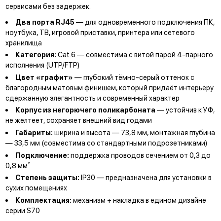
сервисами без задержек.
Два порта RJ45
— для одновременного подключения ПК,
ноутбука, ТВ, игровой приставки, принтера или сетевого
хранилища
Категория:
Cat.6 — совместима с витой парой 4-парного
исполнения (UTP/FTP)
Цвет «графит»
— глубокий тёмно-серый оттенок с
благородным матовым финишем, который придаёт интерьеру
сдержанную элегантность и современный характер
Корпус из негорючего поликарбоната
— устойчив к УФ,
не желтеет, сохраняет внешний вид годами
Габариты:
ширина и высота — 73,8 мм, монтажная глубина
— 33,5 мм (совместима со стандартными подрозетниками)
Подключение:
поддержка проводов сечением от 0,3 до
0,8 мм²
Степень защиты:
IP30 — предназначена для установки в
сухих помещениях
Комплектация:
механизм + накладка в едином дизайне
серии S70