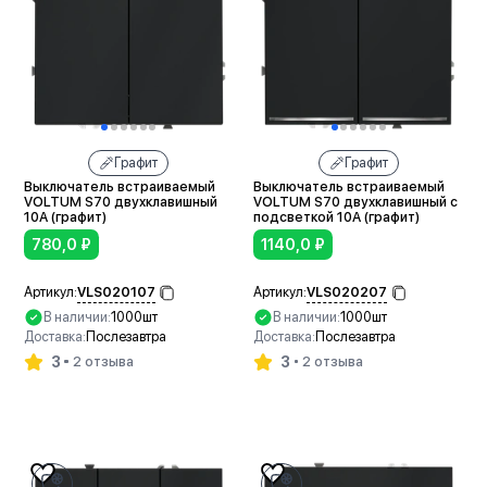
Графит
Графит
Выключатель встраиваемый
Выключатель встраиваемый
VOLTUM S70 двухклавишный
VOLTUM S70 двухклавишный с
10А (графит)
подсветкой 10А (графит)
780,0
₽
1140,0
₽
VLS020107
VLS020207
Артикул:
Артикул:
В наличии:
1000шт
В наличии:
1000шт
Доставка:
Послезавтра
Доставка:
Послезавтра
3
3
2 отзыва
2 отзыва
В корзину
В корзину