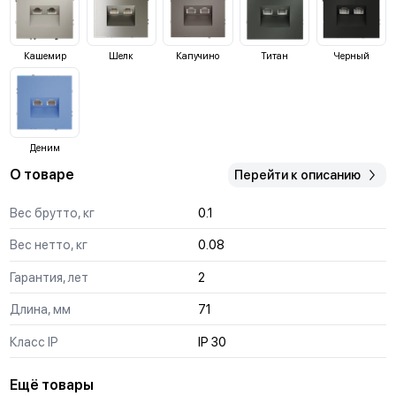
Кашемир
Шелк
Капучино
Титан
Черный
Деним
О товаре
Перейти к описанию
Вес брутто, кг
0.1
Вес нетто, кг
0.08
Гарантия, лет
2
Длина, мм
71
Класс IP
IP 30
Ещё товары