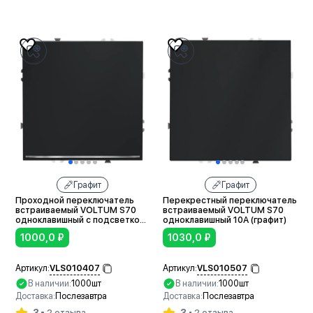
В корзину
В корзину
Графит
Графит
Проходной переключатель
Перекрестный переключатель
встраиваемый VOLTUM S70
встраиваемый VOLTUM S70
одноклавишный с подсветкой
одноклавишный 10А (графит)
10А (графит)
1000,0
₽
1030,0
₽
VLS010407
VLS010507
Артикул:
Артикул:
В наличии:
1000шт
В наличии:
1000шт
Доставка:
Послезавтра
Доставка:
Послезавтра
3
3
2 отзыва
2 отзыва