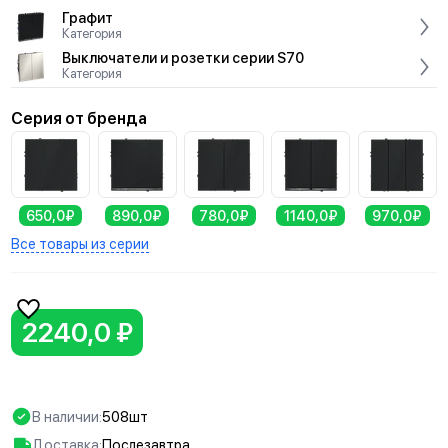
Графит
Категория
Выключатели и розетки серии S70
Категория
Серия от бренда
650,0₽
890,0₽
780,0₽
1140,0₽
970,0₽
Все товары из серии
2240,0 ₽
В наличии:
508шт
Доставка:
Послезавтра