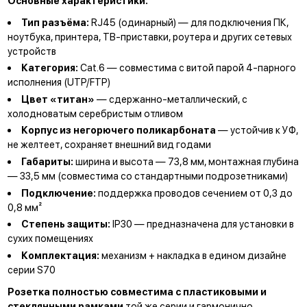
Основные характеристики:
Тип разъёма:
RJ45 (одинарный) — для подключения ПК,
ноутбука, принтера, ТВ-приставки, роутера и других сетевых
устройств
Категория:
Cat.6 — совместима с витой парой 4-парного
исполнения (UTP/FTP)
Цвет «титан»
— сдержанно-металлический, с
холодноватым серебристым отливом
Корпус из негорючего поликарбоната
— устойчив к УФ,
не желтеет, сохраняет внешний вид годами
Габариты:
ширина и высота — 73,8 мм, монтажная глубина
— 33,5 мм (совместима со стандартными подрозетниками)
Подключение:
поддержка проводов сечением от 0,3 до
0,8 мм²
Степень защиты:
IP30 — предназначена для установки в
сухих помещениях
Комплектация:
механизм + накладка в едином дизайне
серии S70
Розетка полностью совместима с пластиковыми и
стеклянными рамками
той же серии и гармонично