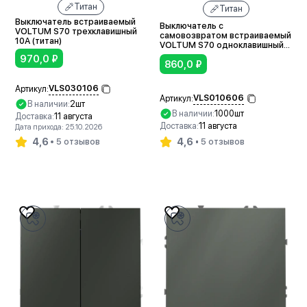
Титан
Титан
Выключатель встраиваемый
Выключатель с
VOLTUM S70 трехклавишный
самовозвратом встраиваемый
10А (титан)
VOLTUM S70 одноклавишный
10А (титан)
970,0
₽
860,0
₽
VLS030106
Артикул:
VLS010606
Артикул:
В наличии:
2шт
В наличии:
1000шт
Доставка:
11 августа
Доставка:
11 августа
Дата прихода: 25.10.2026
4,6
4,6
5 отзывов
5 отзывов
В корзину
В корзину