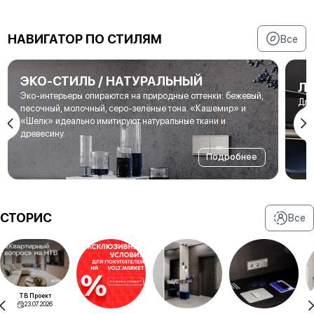
НАВИГАТОР ПО СТИЛЯМ
Все
ЭКО-СТИЛЬ / НАТУРАЛЬНЫЙ
Л
Эко-интерьеры опираются на природные оттенки: бежевый,
Для
песочный, молочный, серо-зелёные тона. «Кашемир» и
мет
«Шелк» идеально имитируют натуральные ткани и
под
древесину.
Подробнее
СТОРИС
Все
ТВ Проект
23.07.2026