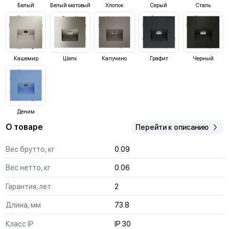
Белый
Белый матовый
Хлопок
Серый
Сталь
Кашемир
Шелк
Капучино
Графит
Черный
Деним
О товаре
Перейти к описанию
Вес брутто, кг
0.09
Вес нетто, кг
0.06
Гарантия, лет
2
Длина, мм
73.8
Класс IP
IP 30