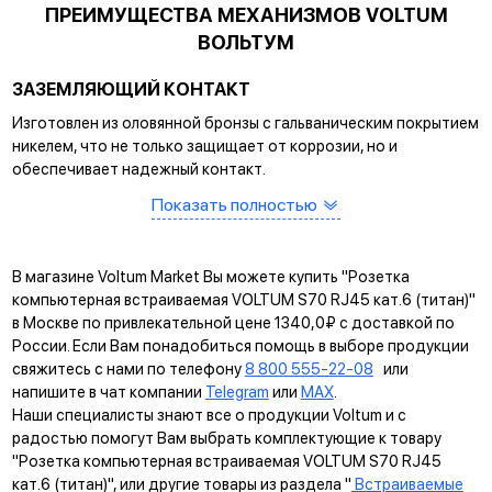
ПРЕИМУЩЕСТВА МЕХАНИЗМОВ VOLTUM
ВОЛЬТУМ
ЗАЗЕМЛЯЮЩИЙ КОНТАКТ
Изготовлен из оловянной бронзы с гальваническим покрытием
никелем, что не только защищает от коррозии, но и
обеспечивает надежный контакт.
САМОЗАЖИМНЫЕ КЛЕММЫ
Показать полностью
Помогают упростить процесс монтажа и гарантируют
прочное соединение между клеммой и проводом.
В магазине Voltum Market Вы можете купить "Розетка
КРЕПЛЕНИЕ EASY CLICK
компьютерная встраиваемая VOLTUM S70 RJ45 кат.6 (титан)"
в Москве по привлекательной цене 1340,0₽ с доставкой по
Обеспечивает быстрое и легкое соединение механизма с
России. Если Вам понадобиться помощь в выборе продукции
рамкой. Восемь фиксаторов по периметру нивелируют
свяжитесь с нами по телефону
8 800 555-22-08
или
неровности стены и надежно удерживают конструкцию.
напишите в чат компании
Telegram
или
MAX
.
Наши специалисты знают все о продукции Voltum и с
УНИВЕРСАЛЬНЫЙ МОНТАЖ
радостью помогут Вам выбрать комплектующие к товару
Суппорт поддерживает установку механизма в
"Розетка компьютерная встраиваемая VOLTUM S70 RJ45
многопостовые рамки как по горизонтали, так и по вертикали.
кат.6 (титан)", или другие товары из раздела "
Встраиваемые