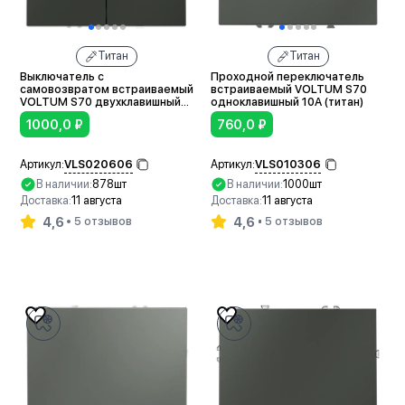
Титан
Титан
Выключатель с
Проходной переключатель
самовозвратом встраиваемый
встраиваемый VOLTUM S70
VOLTUM S70 двухклавишный
одноклавишный 10А (титан)
10А (титан)
1000,0
₽
760,0
₽
VLS020606
VLS010306
Артикул:
Артикул:
В наличии:
878шт
В наличии:
1000шт
Доставка:
11 августа
Доставка:
11 августа
4,6
4,6
5 отзывов
5 отзывов
В корзину
В корзину