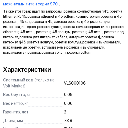
механизмы титан серии S70
".
ДИАГОНАЛЬНЫЕ ОТВЕРСТИЯ СУППОРТА
Также этот товар ищут по запросам: розетка компьютерная rj45, розетка
Предназначены для удобного крепления механизмов в
Ethernet RJ45, розетка ethernet rj 45 voltum, компьютерная розетка rj 45,
нестандартных условиях, не требующих применения
розетка rj 45 кат, розетка rj 45, сетевая розетка rj 45, розетка для
подрозетников.
интернета, интернет розетка купить, розетка компьютерная титан, розетка
ethernet rj 45 титан, розетка rj 45 вольтум, розетка rj 45 титан, розетка под
МАРКИРОВКА
интернет, розетка для интернет кабеля, интернет розетка rj, розетка
интернет rj45, розетка вольтум, розетки вольтум, розетки и выключатели,
Метка для точного определения длины зачистки изоляции
встраиваемые розетки, встраиваемые розетки и выключатели,
проводов, упрощающая и ускоряющая процесс монтажа.
встраиваемая розетка, розетка voltum, розетки voltum
АНКЕРНОЕ КРЕПЛЕНИЕ
Надежно фиксирует механизм в подрозетнике, не мешая
Характеристики
монтажу и не выпадая из свободного положения.
Системный код (только на
VLS060106
ЗАЩИТА
Volt.Market)
Механизм выполнен с учетом защиты проводов от
Вес брутто, кг
0.09
повреждений при установке, обеспечивая безопасную
Вес нетто, кг
0.06
эксплуатацию и исключая вероятность замыкания на детали
корпуса.
Гарантия, лет
2
КРЕПЛЕНИЕ "ШИП-ПАЗ"
Длина, мм
73.8