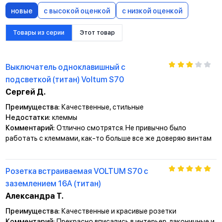
новые
с высокой оценкой
с низкой оценкой
Товары из серии
Этот товар
Выключатель одноклавишный с
подсветкой (титан) Voltum S70
Сергей Д.
Преимущества:
Качественные, стильные
Недостатки:
клеммы
Комментарий:
Отлично смотрятся. Не привычно было
работать с клеммами, как-то больше все же доверяю винтам
Розетка встраиваемая VOLTUM S70 с
заземлением 16А (титан)
Александра Т.
Преимущества:
Качественные и красивые розетки
Комментарий:
Прекрасно вписались в интерьер, лаконичные и