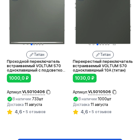
Титан
Титан
Проходной переключатель
Перекрестный переключатель
встраиваемый VOLTUM S70
встраиваемый VOLTUM S70
одноклавишный с подсветкой
одноклавишный 10А (титан)
10А (титан)
1000,0
₽
1030,0
₽
VLS010406
VLS010506
Артикул:
Артикул:
В наличии:
733шт
В наличии:
1000шт
Доставка:
11 августа
Доставка:
11 августа
4,6
4,6
5 отзывов
5 отзывов
В корзину
В корзину