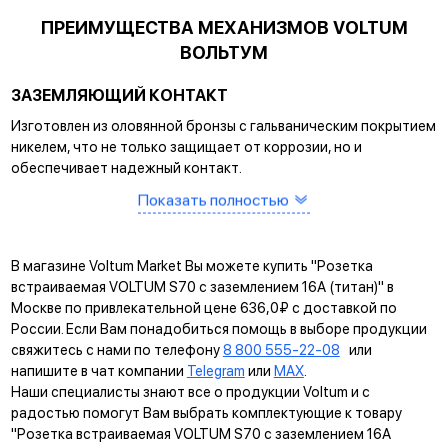
ПРЕИМУЩЕСТВА МЕХАНИЗМОВ VOLTUM
ВОЛЬТУМ
ЗАЗЕМЛЯЮЩИЙ КОНТАКТ
Изготовлен из оловянной бронзы с гальваническим покрытием
никелем, что не только защищает от коррозии, но и
обеспечивает надежный контакт.
САМОЗАЖИМНЫЕ КЛЕММЫ
Показать полностью
Помогают упростить процесс монтажа и гарантируют
прочное соединение между клеммой и проводом.
В магазине Voltum Market Вы можете купить "Розетка
КРЕПЛЕНИЕ EASY CLICK
встраиваемая VOLTUM S70 с заземлением 16А (титан)" в
Москве по привлекательной цене 636,0₽ с доставкой по
Обеспечивает быстрое и легкое соединение механизма с
России. Если Вам понадобиться помощь в выборе продукции
рамкой. Восемь фиксаторов по периметру нивелируют
свяжитесь с нами по телефону
8 800 555-22-08
или
неровности стены и надежно удерживают конструкцию.
напишите в чат компании
Telegram
или
MAX
.
Наши специалисты знают все о продукции Voltum и с
УНИВЕРСАЛЬНЫЙ МОНТАЖ
радостью помогут Вам выбрать комплектующие к товару
Суппорт поддерживает установку механизма в
"Розетка встраиваемая VOLTUM S70 с заземлением 16А
многопостовые рамки как по горизонтали, так и по вертикали.