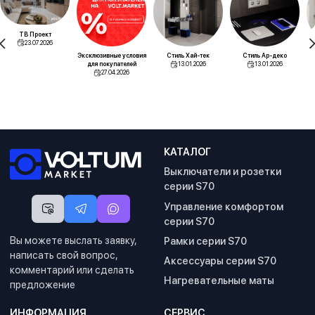
ТВ Проект
23.07.2026
Эксклюзивные условия
Стиль Хай-тек
Стиль Ар-деко
для покупателей
13.01.2026
13.01.2026
27.04.2026
КАТАЛОГ
Выключатели и розетки
серии S70
Управление комфортом
серии S70
Вы можете выслать заявку,
Рамки серии S70
написать свой вопрос,
Аксессуары серии S70
комментарий или сделать
Нагревательные маты
предложение
ИНФОРМАЦИЯ
СЕРВИС