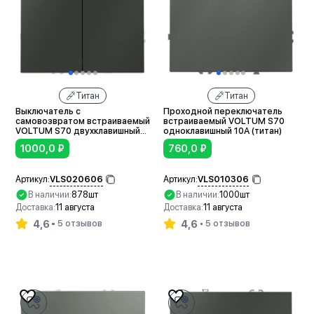
Титан
Титан
Выключатель с
Проходной переключатель
самовозвратом встраиваемый
встраиваемый VOLTUM S70
VOLTUM S70 двухклавишный
одноклавишный 10А (титан)
10А (титан)
1000,0
₽
760,0
₽
VLS020606
VLS010306
Артикул:
Артикул:
В наличии:
878шт
В наличии:
1000шт
Доставка:
11 августа
Доставка:
11 августа
4,6
4,6
5 отзывов
5 отзывов
В корзину
В корзину