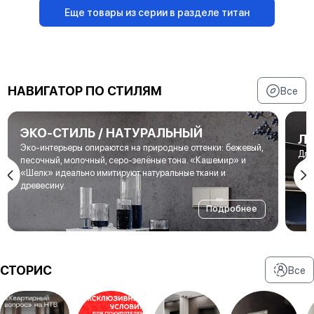
Еще товары из серии в разделе титан
НАВИГАТОР ПО СТИЛЯМ
Все
ЭКО-СТИЛЬ / НАТУРАЛЬНЫЙ
Л
Эко-интерьеры опираются на природные оттенки: бежевый,
Для
песочный, молочный, серо-зелёные тона. «Кашемир» и
мет
«Шелк» идеально имитируют натуральные ткани и
под
древесину.
Подробнее
СТОРИС
Все