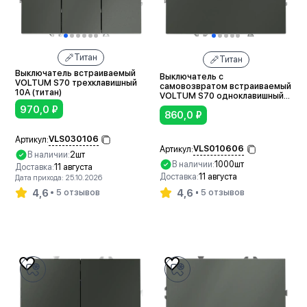
Титан
Титан
Выключатель встраиваемый
Выключатель с
VOLTUM S70 трехклавишный
самовозвратом встраиваемый
10А (титан)
VOLTUM S70 одноклавишный
10А (титан)
970,0
₽
860,0
₽
VLS030106
Артикул:
VLS010606
Артикул:
В наличии:
2шт
В наличии:
1000шт
Доставка:
11 августа
Доставка:
11 августа
Дата прихода: 25.10.2026
4,6
4,6
5 отзывов
5 отзывов
В корзину
В корзину