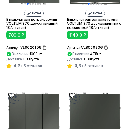
Титан
Титан
Выключатель встраиваемый
Выключатель встраиваемый
VOLTUM S70 двухклавишный
VOLTUM S70 двухклавишный с
10А (титан)
подсветкой 10А (титан)
780,0
₽
1140,0
₽
VLS020106
VLS020206
Артикул:
Артикул:
В наличии:
1000шт
В наличии:
475шт
Доставка:
11 августа
Доставка:
11 августа
4,6
4,6
5 отзывов
5 отзывов
В корзину
В корзину