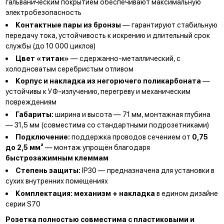
гальваническим покрытием обеспечивают максимальную
электробезопасность
Контактные пары из бронзы
— гарантируют стабильную
передачу тока, устойчивость к искрению и длительный срок
службы (до 10 000 циклов)
Цвет «титан»
— сдержанно-металлический, с
холодноватым серебристым отливом
Корпус и накладка из негорючего поликарбоната
—
устойчивы к УФ-излучению, перегреву и механическим
повреждениям
Габариты:
ширина и высота — 71 мм, монтажная глубина
— 31,5 мм (совместима со стандартными подрозетниками)
Подключение:
поддержка проводов сечением от
0,75
до 2,5 мм²
— монтаж упрощён благодаря
быстрозажимным клеммам
Степень защиты:
IP30 — предназначена для установки в
сухих внутренних помещениях
Комплектация:
механизм + накладка
в едином дизайне
серии S70
Розетка полностью совместима с пластиковыми и