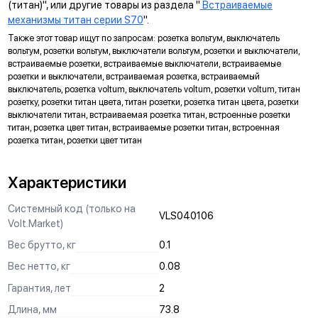
(титан)", или другие товары из раздела "
Встраиваемые
механизмы титан серии S70
".
ДИАГОНАЛЬНЫЕ ОТВЕРСТИЯ СУППОРТА
Также этот товар ищут по запросам: розетка вольтум, выключатель
Предназначены для удобного крепления механизмов в
вольтум, розетки вольтум, выключатели вольтум, розетки и выключатели,
нестандартных условиях, не требующих применения
встраиваемые розетки, встраиваемые выключатели, встраиваемые
подрозетников.
розетки и выключатели, встраиваемая розетка, встраиваемый
выключатель, розетка voltum, выключатель voltum, розетки voltum, титан
МАРКИРОВКА
розетку, розетки титан цвета, титан розетки, розетка титан цвета, розетки
выключатели титан, встраиваемая розетка титан, встроенные розетки
Метка для точного определения длины зачистки изоляции
титан, розетка цвет титан, встраиваемые розетки титан, встроенная
проводов, упрощающая и ускоряющая процесс монтажа.
розетка титан, розетки цвет титан
АНКЕРНОЕ КРЕПЛЕНИЕ
Надежно фиксирует механизм в подрозетнике, не мешая
Характеристики
монтажу и не выпадая из свободного положения.
Системный код (только на
VLS040106
ЗАЩИТА
Volt.Market)
Механизм выполнен с учетом защиты проводов от
Вес брутто, кг
0.1
повреждений при установке, обеспечивая безопасную
Вес нетто, кг
0.08
эксплуатацию и исключая вероятность замыкания на детали
корпуса.
Гарантия, лет
2
КРЕПЛЕНИЕ "ШИП-ПАЗ"
Длина, мм
73.8