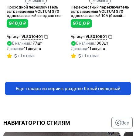
Белый
Белый
Проходной переключатель
Перекрестный переключатель
встраиваемый VOLTUM S70
встраиваемый VOLTUM S70
одноклавишный с подсветкой
одноклавишный 10А (белый
10А (белый глянцевый)
глянцевый)
940,0
₽
970,0
₽
VLS010401
VLS010501
Артикул:
Артикул:
В наличии:
177шт
В наличии:
1000шт
Доставка:
11 августа
Доставка:
11 августа
5
5
1 отзыв
1 отзыв
В корзину
В корзину
Еще товары из серии в разделе белый глянцевый
НАВИГАТОР ПО СТИЛЯМ
Все