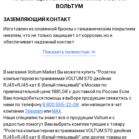
ВОЛЬТУМ
ЗАЗЕМЛЯЮЩИЙ КОНТАКТ
Изготовлен из оловянной бронзы с гальваническим покрытием
никелем, что не только защищает от коррозии, но и
обеспечивает надежный контакт.
САМОЗАЖИМНЫЕ КЛЕММЫ
Показать полностью
Помогают упростить процесс монтажа и гарантируют
прочное соединение между клеммой и проводом.
В магазине Voltum Market Вы можете купить "Розетка
КРЕПЛЕНИЕ EASY CLICK
компьютерная встраиваемая VOLTUM S70 двойная
RJ45+RJ45 кат.6 (белый глянцевый)" в Москве по
Обеспечивает быстрое и легкое соединение механизма с
привлекательной цене 1881,0₽ с доставкой по России. Если
рамкой. Восемь фиксаторов по периметру нивелируют
Вам понадобиться помощь в выборе продукции свяжитесь с
неровности стены и надежно удерживают конструкцию.
нами по телефону
8 800 555-22-08
или напишите в чат
компании
Telegram
или
MAX
.
УНИВЕРСАЛЬНЫЙ МОНТАЖ
Наши специалисты знают все о продукции Voltum и с
Суппорт поддерживает установку механизма в
радостью помогут Вам выбрать комплектующие к товару
многопостовые рамки как по горизонтали, так и по вертикали.
"Розетка компьютерная встраиваемая VOLTUM S70 двойная
RJ45+RJ45 кат.6 (белый глянцевый)", или другие товары из
ДИАГОНАЛЬНЫЕ ОТВЕРСТИЯ СУППОРТА