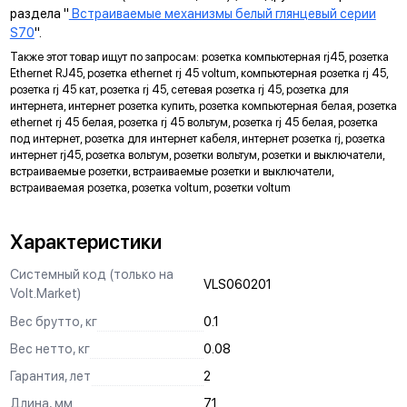
раздела "
Встраиваемые механизмы белый глянцевый серии
Предназначены для удобного крепления механизмов в
S70
".
нестандартных условиях, не требующих применения
Также этот товар ищут по запросам: розетка компьютерная rj45, розетка
подрозетников.
Ethernet RJ45, розетка ethernet rj 45 voltum, компьютерная розетка rj 45,
розетка rj 45 кат, розетка rj 45, сетевая розетка rj 45, розетка для
МАРКИРОВКА
интернета, интернет розетка купить, розетка компьютерная белая, розетка
Метка для точного определения длины зачистки изоляции
ethernet rj 45 белая, розетка rj 45 вольтум, розетка rj 45 белая, розетка
под интернет, розетка для интернет кабеля, интернет розетка rj, розетка
проводов, упрощающая и ускоряющая процесс монтажа.
интернет rj45, розетка вольтум, розетки вольтум, розетки и выключатели,
АНКЕРНОЕ КРЕПЛЕНИЕ
встраиваемые розетки, встраиваемые розетки и выключатели,
встраиваемая розетка, розетка voltum, розетки voltum
Надежно фиксирует механизм в подрозетнике, не мешая
монтажу и не выпадая из свободного положения.
Характеристики
ЗАЩИТА
Системный код (только на
Механизм выполнен с учетом защиты проводов от
VLS060201
Volt.Market)
повреждений при установке, обеспечивая безопасную
эксплуатацию и исключая вероятность замыкания на детали
Вес брутто, кг
0.1
корпуса.
Вес нетто, кг
0.08
КРЕПЛЕНИЕ "ШИП-ПАЗ"
Гарантия, лет
2
Ускоряет процесс монтажа и регулировки горизонта в
Длина, мм
71