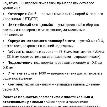
ноутбука, ТВ, игровой приставки, принтера или сетевого
хранилища
Категория:
Cat.6 — совместима с витой парой 4-парного
исполнения (UTP/FTP)
Цвет «белый глянцевый»
— универсальный выбор для
светлых интерьеров в стилях сканди, минимализм и
неоклассика
Корпус из негорючего поликарбоната
— устойчив к УФ,
не желтеет, сохраняет внешний вид годами
Габариты:
ширина и высота — 73,8 мм, монтажная глубина
— 33,5 мм (совместима со стандартными подрозетниками)
Подключение:
поддержка проводов сечением от 0,3 до
0,8 мм²
Степень защиты:
IP30 — предназначена для установки в
сухих помещениях
Комплектация:
механизм + накладка в едином дизайне
серии S70
Розетка полностью совместима с пластиковыми и
стеклянными рамками
той же серии и гармонично
вписывается в любые композиции из электрических розеток,