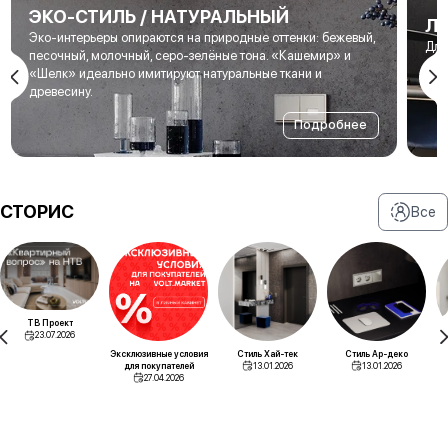
ЭКО-СТИЛЬ / НАТУРАЛЬНЫЙ
Л
Эко-интерьеры опираются на природные оттенки: бежевый,
Для
песочный, молочный, серо-зелёные тона. «Кашемир» и
мет
«Шелк» идеально имитируют натуральные ткани и
под
древесину.
Подробнее
СТОРИС
Все
ТВ Проект
23.07.2026
Эксклюзивные условия
Стиль Хай-тек
Стиль Ар-деко
для покупателей
13.01.2026
13.01.2026
27.04.2026