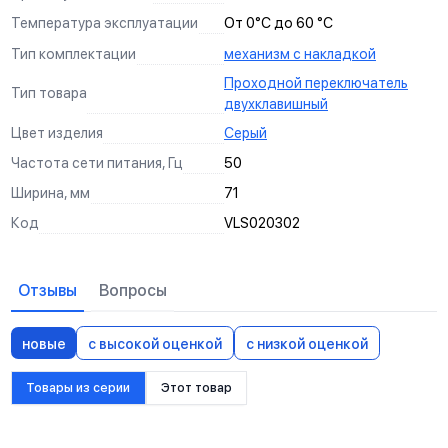
максимально приятно и удобно работать.
Температура эксплуатации
От 0°С до 60 °С
Тип комплектации
механизм с накладкой
Проходной переключатель
Тип товара
двухклавишный
Цвет изделия
Серый
Частота сети питания, Гц
50
Ширина, мм
71
Код
VLS020302
Отзывы
Вопросы
новые
с высокой оценкой
с низкой оценкой
Товары из серии
Этот товар