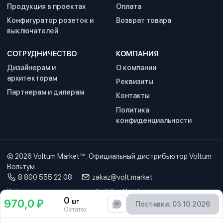
Продукция в проектах
Оплата
Конфигуратор розеток и
Возврат товара
выключателей
СОТРУДНИЧЕСТВО
КОМПАНИЯ
Дизайнерам и
О компании
архитекторам
Реквизиты
Партнерам и дилерам
Контакты
Политика
конфиденциальности
© 2026
Voltum Market™
. Официальный дистрибьютор Voltum
Вольтум.
8 800 555 22 08
zakaz@volt.market
Информация, представленная на сайте Voltum Market, защищена авторским
правом. Торговые марки, логотипы, изображения и фирменные наименования,
0
970,0 ₽
шт
Поставка: 03.10.2026
используемые на сайте, принадлежат соответствующим правообладателям и
Остаток
используются исключительно в информационных целях. Данный информационный
ресурс не является публичной офертой. Наличие и стоимость оборудования