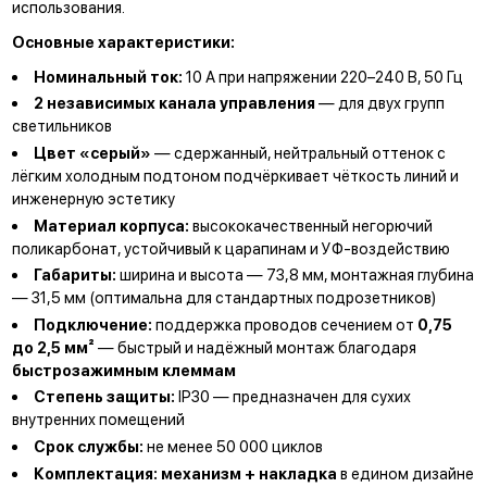
использования.
Основные характеристики:
Номинальный ток:
10 А при напряжении 220–240 В, 50 Гц
2 независимых канала управления
— для двух групп
светильников
Цвет «серый»
— сдержанный, нейтральный оттенок с
лёгким холодным подтоном подчёркивает чёткость линий и
инженерную эстетику
Материал корпуса:
высококачественный негорючий
поликарбонат, устойчивый к царапинам и УФ-воздействию
Габариты:
ширина и высота — 73,8 мм, монтажная глубина
— 31,5 мм (оптимальна для стандартных подрозетников)
Подключение:
поддержка проводов сечением от
0,75
до 2,5 мм²
— быстрый и надёжный монтаж благодаря
быстрозажимным клеммам
Степень защиты:
IP30 — предназначен для сухих
внутренних помещений
Срок службы:
не менее 50 000 циклов
Комплектация:
механизм + накладка
в едином дизайне