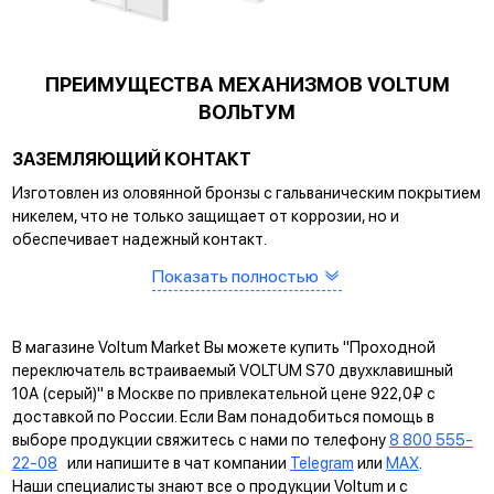
ПРЕИМУЩЕСТВА МЕХАНИЗМОВ VOLTUM
ВОЛЬТУМ
ЗАЗЕМЛЯЮЩИЙ КОНТАКТ
Изготовлен из оловянной бронзы с гальваническим покрытием
никелем, что не только защищает от коррозии, но и
обеспечивает надежный контакт.
Показать полностью
САМОЗАЖИМНЫЕ КЛЕММЫ
Помогают упростить процесс монтажа и гарантируют
прочное соединение между клеммой и проводом.
В магазине Voltum Market Вы можете купить "Проходной
КРЕПЛЕНИЕ EASY CLICK
переключатель встраиваемый VOLTUM S70 двухклавишный
10А (серый)" в Москве по привлекательной цене 922,0₽ с
Обеспечивает быстрое и легкое соединение механизма с
доставкой по России. Если Вам понадобиться помощь в
рамкой. Восемь фиксаторов по периметру нивелируют
выборе продукции свяжитесь с нами по телефону
8 800 555-
неровности стены и надежно удерживают конструкцию.
22-08
или напишите в чат компании
Telegram
или
MAX
.
Наши специалисты знают все о продукции Voltum и с
УНИВЕРСАЛЬНЫЙ МОНТАЖ