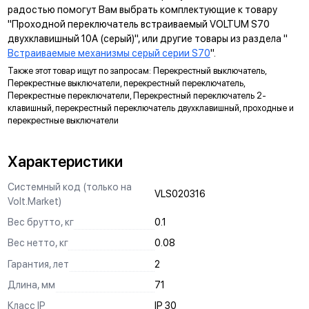
радостью помогут Вам выбрать комплектующие к товару
Суппорт поддерживает установку механизма в
"Проходной переключатель встраиваемый VOLTUM S70
многопостовые рамки как по горизонтали, так и по вертикали.
двухклавишный 10А (серый)", или другие товары из раздела "
Встраиваемые механизмы серый серии S70
".
ДИАГОНАЛЬНЫЕ ОТВЕРСТИЯ СУППОРТА
Также этот товар ищут по запросам: Перекрестный выключатель,
Предназначены для удобного крепления механизмов в
Перекрестные выключатели, перекрестный переключатель,
нестандартных условиях, не требующих применения
Перекрестные переключатели, Перекрестный переключатель 2-
подрозетников.
клавишный, перекрестный переключатель двухклавишный, проходные и
перекрестные выключатели
МАРКИРОВКА
Метка для точного определения длины зачистки изоляции
Характеристики
проводов, упрощающая и ускоряющая процесс монтажа.
АНКЕРНОЕ КРЕПЛЕНИЕ
Системный код (только на
VLS020316
Volt.Market)
Надежно фиксирует механизм в подрозетнике, не мешая
монтажу и не выпадая из свободного положения.
Вес брутто, кг
0.1
Вес нетто, кг
0.08
ЗАЩИТА
Гарантия, лет
2
Механизм выполнен с учетом защиты проводов от
повреждений при установке, обеспечивая безопасную
Длина, мм
71
эксплуатацию и исключая вероятность замыкания на детали
Класс IP
IP 30
корпуса.