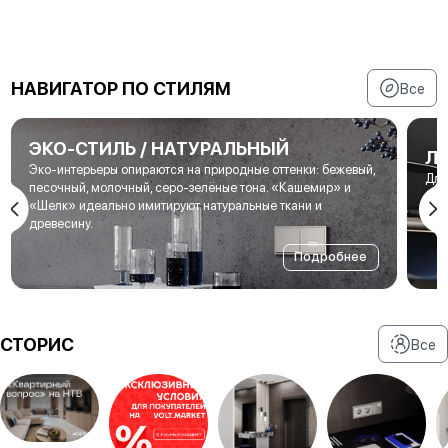
НАВИГАТОР ПО СТИЛЯМ
Все
ЭКО-СТИЛЬ / НАТУРАЛЬНЫЙ
Л
Эко-интерьеры опираются на природные оттенки: бежевый,
Для
песочный, молочный, серо-зелёные тона. «Кашемир» и
мет
«Шелк» идеально имитируют натуральные ткани и
под
древесину.
Подробнее
СТОРИС
Все