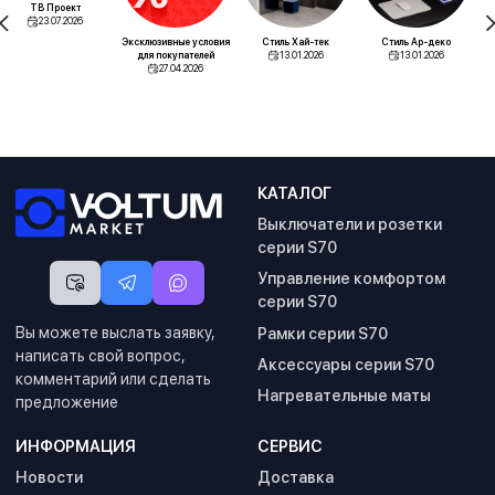
ТВ Проект
23.07.2026
Эксклюзивные условия
Стиль Хай-тек
Стиль Ар-деко
для покупателей
13.01.2026
13.01.2026
27.04.2026
КАТАЛОГ
Выключатели и розетки
серии S70
Управление комфортом
серии S70
Вы можете выслать заявку,
Рамки серии S70
написать свой вопрос,
Аксессуары серии S70
комментарий или сделать
Нагревательные маты
предложение
ИНФОРМАЦИЯ
СЕРВИС
Новости
Доставка