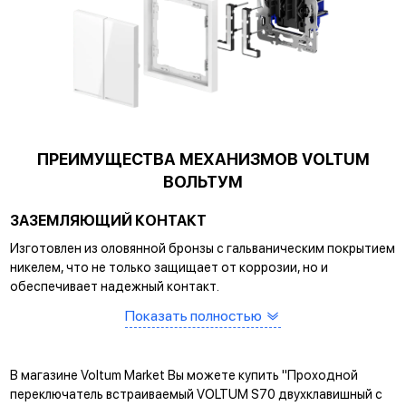
ПРЕИМУЩЕСТВА МЕХАНИЗМОВ VOLTUM
ВОЛЬТУМ
ЗАЗЕМЛЯЮЩИЙ КОНТАКТ
Изготовлен из оловянной бронзы с гальваническим покрытием
никелем, что не только защищает от коррозии, но и
обеспечивает надежный контакт.
САМОЗАЖИМНЫЕ КЛЕММЫ
Показать полностью
Помогают упростить процесс монтажа и гарантируют
прочное соединение между клеммой и проводом.
В магазине Voltum Market Вы можете купить "Проходной
КРЕПЛЕНИЕ EASY CLICK
переключатель встраиваемый VOLTUM S70 двухклавишный с