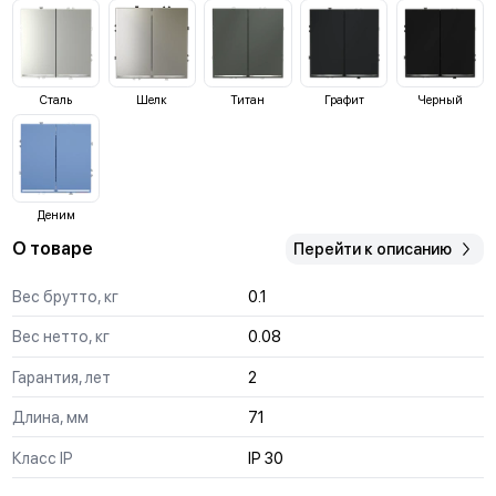
Сталь
Шелк
Титан
Графит
Черный
Деним
О товаре
Перейти к описанию
Вес брутто, кг
0.1
Вес нетто, кг
0.08
Гарантия, лет
2
Длина, мм
71
Класс IP
IP 30