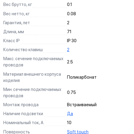
ЗАЩИТА
Вес брутто, кг
0.1
Механизм выполнен с учетом защиты проводов от
Вес нетто, кг
0.08
повреждений при установке, обеспечивая безопасную
Гарантия, лет
2
эксплуатацию и исключая вероятность замыкания на детали
корпуса.
Длина, мм
71
КРЕПЛЕНИЕ "ШИП-ПАЗ"
Класс IP
IP 30
Ускоряет процесс монтажа и регулировки горизонта в
Количество клавиш
2
многопостовых конструкциях.
Макс. сечение подключаемых
2.5
СИЛОВЫЕ КОНТАКТЫ
проводов
Материал внешнего корпуса
Изготовлены по международному стандарту из оловянной
Поликарбонат
изделия
бронзы, гарантируют долговечность и надежность
эксплуатации.
Мин. сечение подключаемых
0.75
проводов
ЛЕГКОПОДВИЖНЫЕ КНОПКИ ОТСОЕДИНЕНИЯ
Монтаж провода
Встраиваемый
Помогают быстро и без специальных инструментов
отсоединенить провода при демонтаже.
Наличие подсветки
Да
МАТЕРИАЛ
Номинальный ток, А
10
ДИЗАЙН
Лицевая накладка и корпус механизма выполнены из
Поверхность
Soft touch
ФУНКЦИОНАЛЬНОСТЬ
КАЧЕСТВО