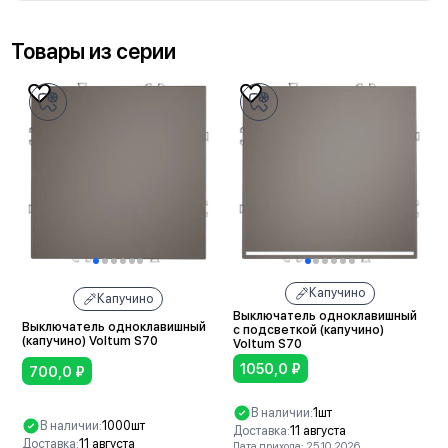
Товары из серии
Капучино
Капучино
Выключатель одноклавишный
Выключатель одноклавишный
с подсветкой (капучино)
(капучино) Voltum S70
Voltum S70
1050,0
₽
700,0
₽
В наличии:
1шт
В наличии:
1000шт
Доставка:
11 августа
Доставка:
11 августа
Дата прихода: 25.10.2026