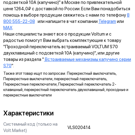
подсветкой 10А (капучино)" в Москве по привлекательной
Обеспечивает быстрое и легкое соединение механизма с
цене 1264,0₽ с доставкой по России. Если Вам понадобиться
рамкой. Восемь фиксаторов по периметру нивелируют
помощь в выборе продукции свяжитесь с нами по телефону
8
неровности стены и надежно удерживают конструкцию.
800 555-22-08
или напишите в чат компании
Telegram
или
MAX
.
УНИВЕРСАЛЬНЫЙ МОНТАЖ
Наши специалисты знают все о продукции Voltum и с
Суппорт поддерживает установку механизма в
радостью помогут Вам выбрать комплектующие к товару
многопостовые рамки как по горизонтали, так и по вертикали.
"Проходной переключатель встраиваемый VOLTUM S70
двухклавишный с подсветкой 10А (капучино)", или другие
ДИАГОНАЛЬНЫЕ ОТВЕРСТИЯ СУППОРТА
товары из раздела "
Встраиваемые механизмы капучино серии
Предназначены для удобного крепления механизмов в
S70
".
нестандартных условиях, не требующих применения
Также этот товар ищут по запросам: Перекрестный выключатель,
подрозетников.
Перекрестные выключатели, перекрестный переключатель,
Перекрестные переключатели, Перекрестный переключатель 2-
МАРКИРОВКА
клавишный, перекрестный переключатель двухклавишный, проходные и
Метка для точного определения длины зачистки изоляции
перекрестные выключатели
проводов, упрощающая и ускоряющая процесс монтажа.
АНКЕРНОЕ КРЕПЛЕНИЕ
Характеристики
Надежно фиксирует механизм в подрозетнике, не мешая
Системный код (только на
монтажу и не выпадая из свободного положения.
VLS020414
Volt.Market)