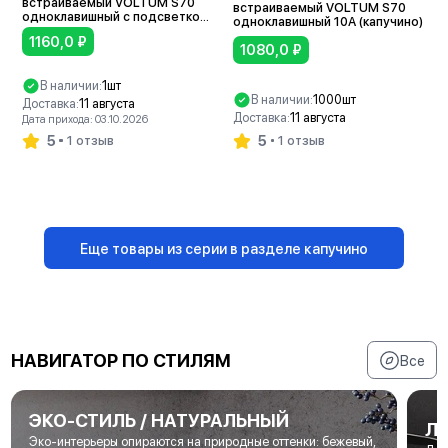
встраиваемый VOLTUM S70
встраиваемый VOLTUM S70
одноклавишный с подсветкой
одноклавишный 10А (капучино)
10А (капучино)
1160,0
₽
1080,0
₽
В наличии:
1шт
В наличии:
1000шт
Доставка:
11 августа
Доставка:
11 августа
Дата прихода: 03.10.2026
5
5
1 отзыв
1 отзыв
В корзину
В корзину
Еще товары из серии в разделе капучино
НАВИГАТОР ПО СТИЛЯМ
Все
ЭКО-СТИЛЬ / НАТУРАЛЬНЫЙ
Л
Эко-интерьеры опираются на природные оттенки: бежевый,