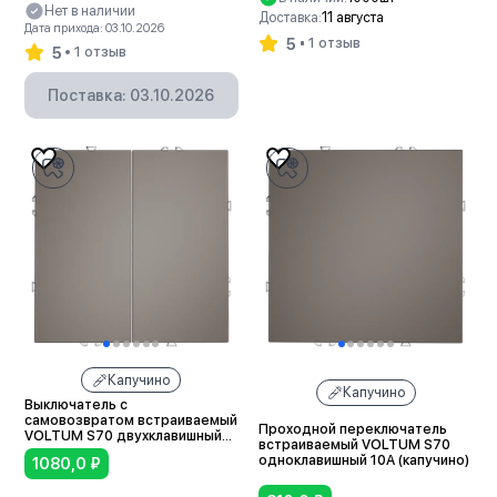
Нет в наличии
Доставка:
11 августа
Дата прихода: 03.10.2026
5
1 отзыв
5
1 отзыв
В корзину
Поставка: 03.10.2026
Капучино
Капучино
Выключатель с
самовозвратом встраиваемый
Проходной переключатель
VOLTUM S70 двухклавишный
встраиваемый VOLTUM S70
10А (капучино)
одноклавишный 10А (капучино)
1080,0
₽