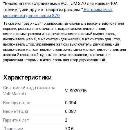
Суппорт поддерживает установку механизма в
"Выключатель встраиваемый VOLTUM S70 для жалюзи 10А
многопостовые рамки как по горизонтали, так и по вертикали.
(деним)", или другие товары из раздела "
Встраиваемые
механизмы деним серии S70
".
ДИАГОНАЛЬНЫЕ ОТВЕРСТИЯ СУППОРТА
Также этот товар ищут по запросам: выключатель веркель, выключатели
Предназначены для удобного крепления механизмов в
веркель, розетки и выключатели, встраиваемые выключатели,
нестандартных условиях, не требующих применения
встраиваемые розетки и выключатели, встраиваемый выключатель,
подрозетников.
выключатель werkel, выключатель для жалюзи, выключатель для штор,
выключатель штор, управление жалюзи выключатель, двухклавишный
МАРКИРОВКА
выключатель жалюзи, выключатель рольставни жалюзи, выключатель для
жалюзи 2 клавишный, купить выключатель жалюзи, выключатель
Метка для точного определения длины зачистки изоляции
управления шторами, выключатель для штор двухклавишный
проводов, упрощающая и ускоряющая процесс монтажа.
АНКЕРНОЕ КРЕПЛЕНИЕ
Характеристики
Надежно фиксирует механизм в подрозетнике, не мешая
монтажу и не выпадая из свободного положения.
Системный код (только на
VLS020715
Volt.Market)
ЗАЩИТА
Вес брутто, кг
0.094
Механизм выполнен с учетом защиты проводов от
повреждений при установке, обеспечивая безопасную
Вес нетто, кг
0.087
эксплуатацию и исключая вероятность замыкания на детали
Гарантия, лет
2
корпуса.
Длина, мм
70.6