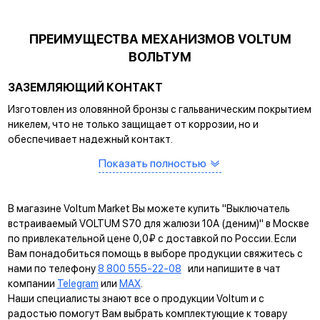
ПРЕИМУЩЕСТВА МЕХАНИЗМОВ VOLTUM
ВОЛЬТУМ
ЗАЗЕМЛЯЮЩИЙ КОНТАКТ
Изготовлен из оловянной бронзы с гальваническим покрытием
никелем, что не только защищает от коррозии, но и
обеспечивает надежный контакт.
САМОЗАЖИМНЫЕ КЛЕММЫ
Показать полностью
Помогают упростить процесс монтажа и гарантируют
прочное соединение между клеммой и проводом.
В магазине Voltum Market Вы можете купить "Выключатель
КРЕПЛЕНИЕ EASY CLICK
встраиваемый VOLTUM S70 для жалюзи 10А (деним)" в Москве
по привлекательной цене 0,0₽ с доставкой по России. Если
Обеспечивает быстрое и легкое соединение механизма с
Вам понадобиться помощь в выборе продукции свяжитесь с
рамкой. Восемь фиксаторов по периметру нивелируют
нами по телефону
8 800 555-22-08
или напишите в чат
неровности стены и надежно удерживают конструкцию.
компании
Telegram
или
MAX
.
Наши специалисты знают все о продукции Voltum и с
УНИВЕРСАЛЬНЫЙ МОНТАЖ
радостью помогут Вам выбрать комплектующие к товару