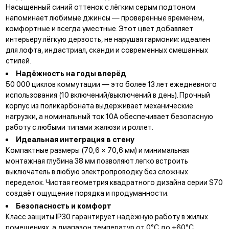
Насыщенный синий оттенок с лёгким серым подтоном
напоминает любимые джинсы — проверенные временем,
комфортные и всегда уместные. Этот цвет добавляет
интерьеру лёгкую дерзость, не нарушая гармонии: идеален
для лофта, индастриал, сканди и современных смешанных
стилей.
Надёжность на годы вперёд
50 000 циклов коммутации — это более 13 лет ежедневного
использования (10 включений/выключений в день). Прочный
корпус из поликарбоната выдерживает механические
нагрузки, а номинальный ток 10А обеспечивает безопасную
работу с любыми типами жалюзи и роллет.
Идеальная интеграция в стену
Компактные размеры (70,6 × 70,6 мм) и минимальная
монтажная глубина 38 мм позволяют легко встроить
выключатель в любую электропроводку без сложных
переделок. Чистая геометрия квадратного дизайна серии S70
создаёт ощущение порядка и продуманности.
Безопасность и комфорт
Класс защиты IP30 гарантирует надёжную работу в жилых
помещениях, а диапазон температур от 0°С до +60°С