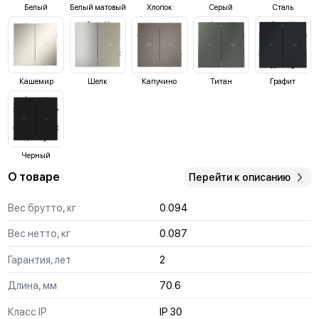
Белый
Белый матовый
Хлопок
Серый
Сталь
Кашемир
Шелк
Капучино
Титан
Графит
Черный
О товаре
Перейти к описанию
Вес брутто, кг
0.094
Вес нетто, кг
0.087
Гарантия, лет
2
Длина, мм
70.6
Класс IP
IP 30