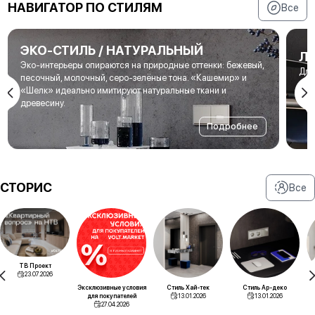
НАВИГАТОР ПО СТИЛЯМ
Все
ЭКО-СТИЛЬ / НАТУРАЛЬНЫЙ
Л
Эко-интерьеры опираются на природные оттенки: бежевый,
Для
песочный, молочный, серо-зелёные тона. «Кашемир» и
мет
«Шелк» идеально имитируют натуральные ткани и
под
древесину.
Подробнее
СТОРИС
Все
ТВ Проект
23.07.2026
Эксклюзивные условия
Стиль Хай-тек
Стиль Ар-деко
для покупателей
13.01.2026
13.01.2026
27.04.2026