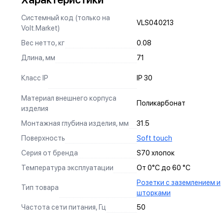
Изготовлен из оловянной бронзы с гальваническим
Системный код (только на
VLS040213
покрытием никелем, что не только защищает от коррозии,
Volt.Market)
но и обеспечивает надежный контакт.
Вес нетто, кг
0.08
УНИВЕРСАЛЬНЫЙ МОНТАЖ
Длина, мм
71
Суппорт поддерживает установку механизма в
многопостовые рамки как по горизонтали, так и по
Класс IP
IP 30
вертикали.
Материал внешнего корпуса
Поликарбонат
АНКЕРНОЕ КРЕПЛЕНИЕ
изделия
Надежно фиксирует механизм в подрозетнике, не мешая
Монтажная глубина изделия, мм
31.5
монтажу и не выпадая из свободного положения.
Поверхность
Soft touch
Серия от бренда
S70 хлопок
СИЛОВЫЕ КОНТАКТЫ
Температура эксплуатации
От 0°С до 60 °С
Изготовлены по международному стандарту из оловянной
Розетки с заземлением и
Тип товара
ДИЗАЙН
бронзы, гарантируют долговечность и надежность
шторками
БЕЗОПАСНОСТЬ
эксплуатации.
Мы продумываем все до самых мелочей, чтобы наши 
Частота сети питания, Гц
50
Каждое наше изделие проходит многоступенчатое т
УДОБСТВО
и современным дополнением интерьера.