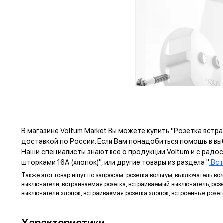
В магазине Voltum Market Вы можете купить "Розетка встр
доставкой по России. Если Вам понадобиться помощь в в
Наши специалисты знают все о продукции Voltum и с рад
шторками 16А (хлопок)", или другие товары из раздела "
Вст
Также этот товар ищут по запросам: розетка вольтум, выключатель во
выключатели, встраиваемая розетка, встраиваемый выключатель, розетк
выключатели хлопок, встраиваемая розетка хлопок, встроенные розетк
ПРЕ
Характеристики
ЗАЗЕМЛЯЮЩИЙ КОНТАКТ