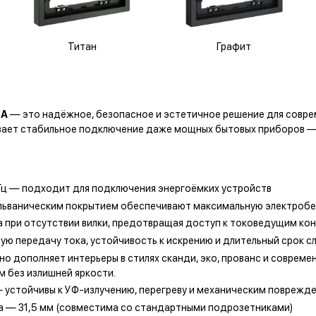
Титан
Графит
6А
— это надёжное, безопасное и эстетичное решение для совре
ивает стабильное подключение даже мощных бытовых приборов —
 Гц — подходит для подключения энергоёмких устройств
льваническим покрытием обеспечивают максимальную электроб
 при отсутствии вилки, предотвращая доступ к токоведущим ко
ю передачу тока, устойчивость к искрению и длительный срок сл
но дополняет интерьеры в стилях сканди, эко, прованс и современ
м без излишней яркости.
 устойчивы к УФ-излучению, перегреву и механическим поврежд
на — 31,5 мм (совместима со стандартными подрозетниками)