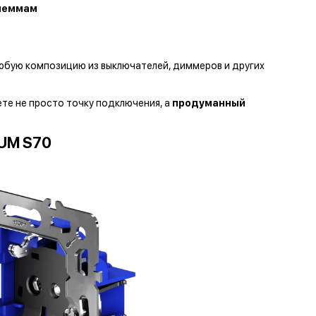
леммам
любую композицию из выключателей, диммеров и других
аете не просто точку подключения, а
продуманный
UM S70