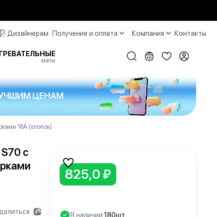
Дизайнерам
Получение и оплата
Компания
Контакты
ГРЕВАТЕЛЬНЫЕ
маты
 ЛУЧШИМ ЦЕНАМ
ками 16А (хлопок)
 S70 с
орками
825,0 ₽
делиться
В наличии:
180шт