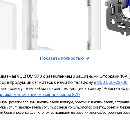
Показать полностью
аиваемая VOLTUM S70 с заземлением и защитными шторками 16А (х
ыборе продукции свяжитесь с нами по телефону
8 800 555-22-08
и
остью помогут Вам выбрать комплектующие к товару "Розетка вс
раиваемые механизмы хлопок серии S70
".
льтум, розетки вольтум, выключатели вольтум, розетки и выключатели, встраи
а voltum, выключатель voltum, розетки voltum, хлопок розетку, розетки бежево
и белые, розетка цвет хлопок, встраиваемые розетки хлопок, встроенная розе
ИМУЩЕСТВА МЕХАНИЗМОВ VOLTUM ВОЛ
САМОЗАЖИМНЫЕ КЛЕММЫ