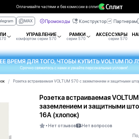
Оплачивайте частями
и без комиссии в сплит
Промокоды
Конструктор
Партнерам
elegram
MAX
ЛИ
УПРАВЛЕНИЕ
РАМКИ
АКСЕССУАРЫ
НА
 S70
комфортом серии S70
серии S70
серии S70
ЕЕ ВРЕМЯ ДЛЯ ТОГО, ЧТОБЫ КУПИТЬ VOLTUM ПО
Срочно свяжитесь с нами и узнайте персональные условия!
/
пок
Розетка встраиваемая VOLTUM S70 с заземлением и защитными штор
Розетка встраиваемая VOLTUM
заземлением и защитными шт
16А (хлопок)
Нет отзывов
Нет вопросов
По