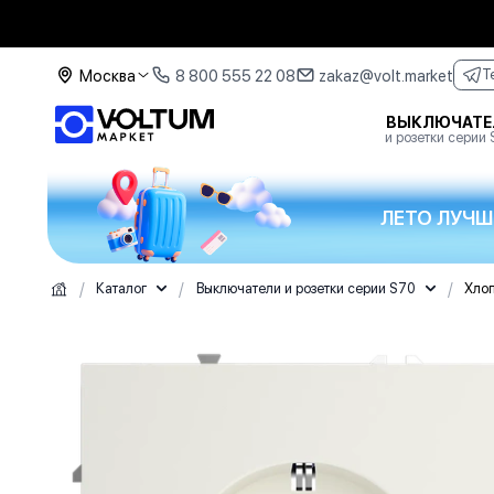
Москва
8 800 555 22 08
zakaz@volt.market
T
ВЫКЛЮЧАТЕ
и розетки серии
ЛЕТО ЛУЧШ
/
/
/
Каталог
Выключатели и розетки серии S70
Хло