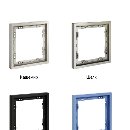
Кашемир
Шелк