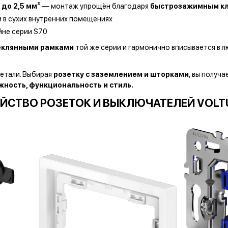
 до 2,5 мм²
— монтаж упрощён благодаря
быстрозажимным к
 в сухих внутренних помещениях
йне серии S70
теклянными рамками
той же серии и гармонично вписывается в 
детали. Выбирая
розетку с заземлением и шторками
, вы получ
ность, функциональность и стиль.
ЙСТВО РОЗЕТОК И ВЫКЛЮЧАТЕЛЕЙ VOLT