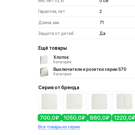
Вес нетто, кг
0.08
Гарантия, лет
2
Длина, мм
71
Защита от детей
Да
Ещё товары
Хлопок
Категория
Выключатели и розетки серии S70
Категория
Серия от бренда
700,0₽
1050,0₽
860,0₽
1220,0
Все товары из серии