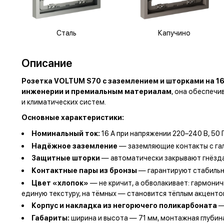
Сталь
Капучино
Описание
Розетка VOLTUM S70 с заземлением и шторками на 1
инженерии и премиальным материалам
, она обеспеч
и климатических систем.
Основные характеристики:
Номинальный ток:
16 А при напряжении 220–240 В, 50
Надёжное заземление
— заземляющие контакты с га
Защитные шторки
— автоматически закрывают гнёзда
Контактные пары из бронзы
— гарантируют стабильну
Цвет «хлопок»
— не кричит, а обволакивает: гармонич
единую текстуру, на тёмных — становится тёплым акценто
Корпус и накладка из негорючего поликарбоната
—
Габариты:
ширина и высота — 71 мм, монтажная глуби