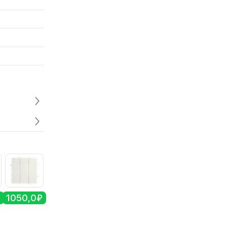
₽
1050,0₽