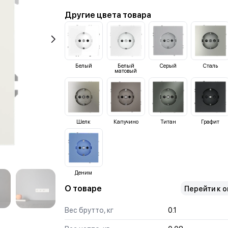
Другие цвета товара
Белый
Белый
Серый
Сталь
матовый
Шелк
Капучино
Титан
Графит
Деним
О товаре
Перейти к 
Вес брутто, кг
0.1