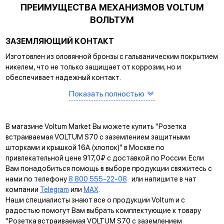
ПРЕИМУЩЕСТВА МЕХАНИЗМОВ VOLTUM
ВОЛЬТУМ
ЗАЗЕМЛЯЮЩИЙ КОНТАКТ
Изготовлен из оловянной бронзы с гальваническим покрытием
никелем, что не только защищает от коррозии, но и
обеспечивает надежный контакт.
Показать полностью
САМОЗАЖИМНЫЕ КЛЕММЫ
Помогают упростить процесс монтажа и гарантируют
прочное соединение между клеммой и проводом.
В магазине Voltum Market Вы можете купить "Розетка
КРЕПЛЕНИЕ EASY CLICK
встраиваемая VOLTUM S70 с заземлением защитными
шторками и крышкой 16А (хлопок)" в Москве по
Обеспечивает быстрое и легкое соединение механизма с
привлекательной цене 917,0₽ с доставкой по России. Если
рамкой. Восемь фиксаторов по периметру нивелируют
Вам понадобиться помощь в выборе продукции свяжитесь с
неровности стены и надежно удерживают конструкцию.
нами по телефону
8 800 555-22-08
или напишите в чат
компании
Telegram
или
MAX
.
УНИВЕРСАЛЬНЫЙ МОНТАЖ
Наши специалисты знают все о продукции Voltum и с
Суппорт поддерживает установку механизма в
радостью помогут Вам выбрать комплектующие к товару
многопостовые рамки как по горизонтали, так и по вертикали.
"Розетка встраиваемая VOLTUM S70 с заземлением