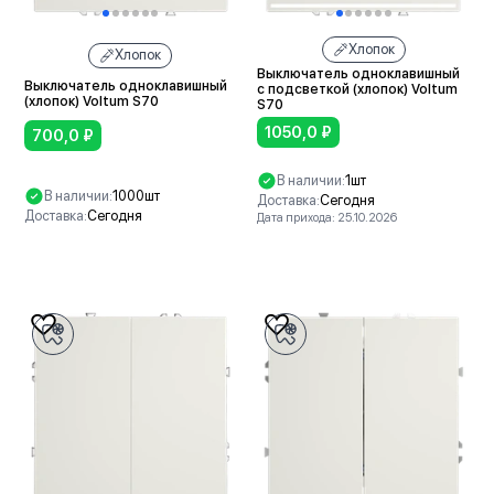
Хлопок
Хлопок
Выключатель одноклавишный
Выключатель одноклавишный
с подсветкой (хлопок) Voltum
(хлопок) Voltum S70
S70
1050,0
₽
700,0
₽
В наличии:
1шт
В наличии:
1000шт
Доставка:
Сегодня
Доставка:
Сегодня
Дата прихода: 25.10.2026
В корзину
В корзину