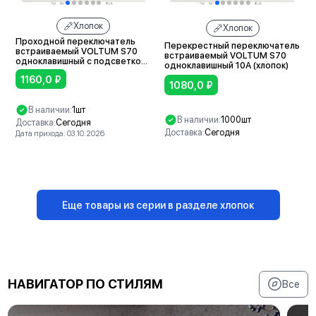
Хлопок
Хлопок
Проходной переключатель
Перекрестный переключатель
встраиваемый VOLTUM S70
встраиваемый VOLTUM S70
одноклавишный с подсветкой
одноклавишный 10А (хлопок)
10А (хлопок)
1160,0
₽
1080,0
₽
В наличии:
1шт
В наличии:
1000шт
Доставка:
Сегодня
Доставка:
Сегодня
Дата прихода: 03.10.2026
В корзину
В корзину
Еще товары из серии в разделе хлопок
НАВИГАТОР ПО СТИЛЯМ
Все