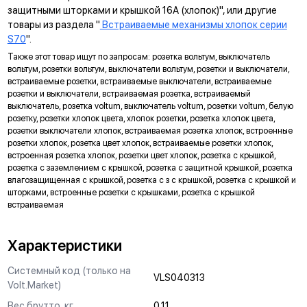
защитными шторками и крышкой 16А (хлопок)", или другие
ДИАГОНАЛЬНЫЕ ОТВЕРСТИЯ СУППОРТА
товары из раздела "
Встраиваемые механизмы хлопок серии
Предназначены для удобного крепления механизмов в
S70
".
нестандартных условиях, не требующих применения
Также этот товар ищут по запросам: розетка вольтум, выключатель
подрозетников.
вольтум, розетки вольтум, выключатели вольтум, розетки и выключатели,
встраиваемые розетки, встраиваемые выключатели, встраиваемые
МАРКИРОВКА
розетки и выключатели, встраиваемая розетка, встраиваемый
Метка для точного определения длины зачистки изоляции
выключатель, розетка voltum, выключатель voltum, розетки voltum, белую
розетку, розетки хлопок цвета, хлопок розетки, розетка хлопок цвета,
проводов, упрощающая и ускоряющая процесс монтажа.
розетки выключатели хлопок, встраиваемая розетка хлопок, встроенные
АНКЕРНОЕ КРЕПЛЕНИЕ
розетки хлопок, розетка цвет хлопок, встраиваемые розетки хлопок,
встроенная розетка хлопок, розетки цвет хлопок, розетка с крышкой,
Надежно фиксирует механизм в подрозетнике, не мешая
розетка с заземлением с крышкой, розетка с защитной крышкой, розетка
монтажу и не выпадая из свободного положения.
влагозащищенная с крышкой, розетка с з с крышкой, розетка с крышкой и
шторками, встроенные розетки с крышками, розетка с крышкой
ЗАЩИТА
встраиваемая
Механизм выполнен с учетом защиты проводов от
повреждений при установке, обеспечивая безопасную
Характеристики
эксплуатацию и исключая вероятность замыкания на детали
корпуса.
Системный код (только на
VLS040313
Volt.Market)
КРЕПЛЕНИЕ "ШИП-ПАЗ"
Вес брутто, кг
0.11