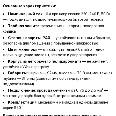
Основные характеристики:
Номинальный ток:
16 А при напряжении 220–240 В, 50 Гц
— подходит для подключения мощной бытовой техники
Тройная защита:
заземление + шторки + поворотная
крышка
Степень защиты IP40
— устойчивость к пыли и брызгам,
безопасна для помещений с повышенной влажностью
Цвет «хлопок»
— мягкий, чуть тёплый белый оттенок
дарит ощущение чистоты, лёгкости и умиротворения
Корпус из негорючего поликарбоната
— не желтеет,
устойчив к УФ и перегреву
Габариты:
ширина — 92 мм, высота — 73,8 мм, монтажная
глубина — 31,5 мм (совместима со стандартными
подрозетниками)
Подключение:
провода сечением от 0,75 до 2,5 мм² —
монтаж упрощён благодаря быстрозажимным клеммам
Комплектация:
механизм + накладка в едином дизайне
серии S70
Розетка полностью совместима с пластиковыми и