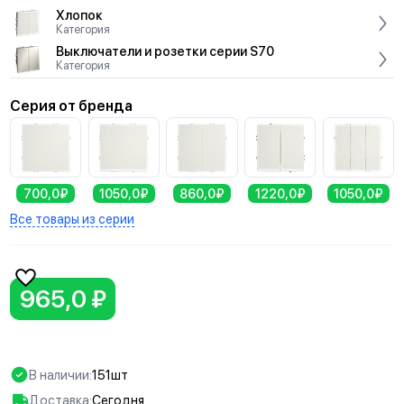
Хлопок
Категория
Выключатели и розетки серии S70
Категория
Серия от бренда
700,0₽
1050,0₽
860,0₽
1220,0₽
1050,0₽
Все товары из серии
965,0 ₽
В наличии:
151шт
Доставка:
Сегодня