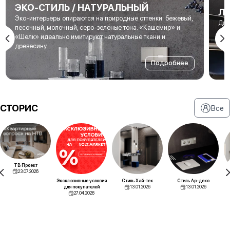
ЭКО-СТИЛЬ / НАТУРАЛЬНЫЙ
Л
Эко-интерьеры опираются на природные оттенки: бежевый,
Для
песочный, молочный, серо-зелёные тона. «Кашемир» и
мет
«Шелк» идеально имитируют натуральные ткани и
под
древесину.
Подробнее
СТОРИС
Все
ТВ Проект
23.07.2026
Эксклюзивные условия
Стиль Хай-тек
Стиль Ар-деко
для покупателей
13.01.2026
13.01.2026
27.04.2026