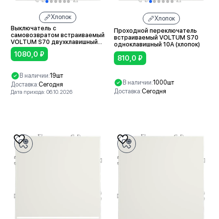
Хлопок
Хлопок
Выключатель с
Проходной переключатель
самовозвратом встраиваемый
встраиваемый VOLTUM S70
VOLTUM S70 двухклавишный
одноклавишный 10А (хлопок)
10А (хлопок)
1080,0
₽
810,0
₽
В наличии:
19шт
В наличии:
1000шт
Доставка:
Сегодня
Доставка:
Сегодня
Дата прихода: 06.10.2026
В корзину
В корзину