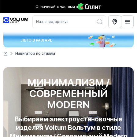
Оплачивайте частями
в
Название, артикул
ЛЕТО В РАЗГАРЕ
Навигатор по стилям
МИНИМАЛИЗМ /
СОВРЕМЕННЫЙ
MODERN
Выбираем электроустановочные
изделия Voltum Вольтум в стиле
Минимализм / Современный Modern