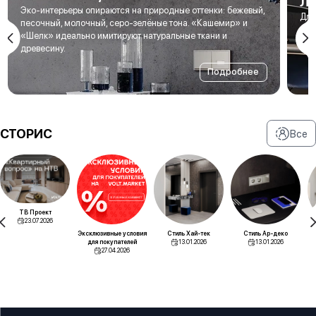
Л
Эко-интерьеры опираются на природные оттенки: бежевый,
Для
песочный, молочный, серо-зелёные тона. «Кашемир» и
мет
«Шелк» идеально имитируют натуральные ткани и
под
древесину.
Подробнее
СТОРИС
Все
ТВ Проект
23.07.2026
Эксклюзивные условия
Стиль Хай-тек
Стиль Ар-деко
для покупателей
13.01.2026
13.01.2026
27.04.2026