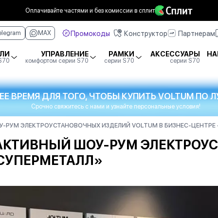
Оплачивайте частями
и без комиссии в сплит
Промокоды
Конструктор
Партнерам
elegram
MAX
ЛИ
УПРАВЛЕНИЕ
РАМКИ
АКСЕССУАРЫ
НА
 S70
комфортом серии S70
серии S70
серии S70
ЕЕ ВРЕМЯ ДЛЯ ТОГО, ЧТОБЫ КУПИТЬ VOLTUM ПО
Срочно свяжитесь с нами и узнайте персональные условия!
-РУМ ЭЛЕКТРОУСТАНОВОЧНЫХ ИЗДЕЛИЙ VOLTUM В БИЗНЕС-ЦЕНТРЕ
АКТИВНЫЙ ШОУ-РУМ ЭЛЕКТРОУ
«СУПЕРМЕТАЛЛ»