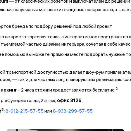
ltum
— от классических розеток и выключателей до решений
ючая популярные матовые и глянцевые поверхности, а так ж
ертов бренда по подбору решений под любой проект
 не просто торговая точка, а интерактивное пространство 
тъемлемой частью дизайна интерьера, сочетая в себе качес
её помощью вы можете прямо на месте подобрать нужные тов
ной транспортной доступностью делает шоу‑рум привлекате
ров, — так и для частных лиц, планирующих реализацию соб
2
паркинг
- 2 часа стоянки предоставляются бесплатно.
нтр «Суперметалл», 2 этаж,
офис 3126
.
3
и
:
8-912-215-57-55
или
8-938-299-57-55
.