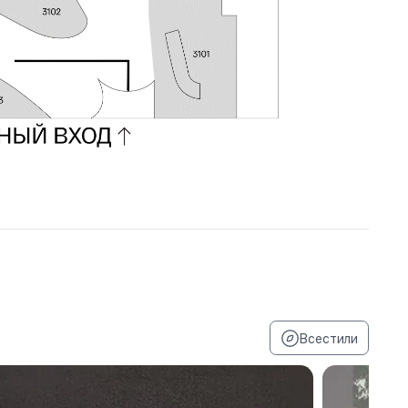
Все
стили