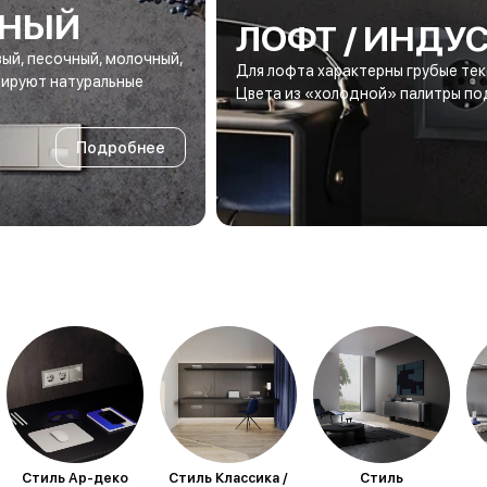
ЬНЫЙ
ЛОФТ / ИНДУ
ый, песочный, молочный,
Для лофта характерны грубые тек
тируют натуральные
Цвета из «холодной» палитры п
Подробнее
Стиль Ар-деко
Стиль Классика /
Стиль