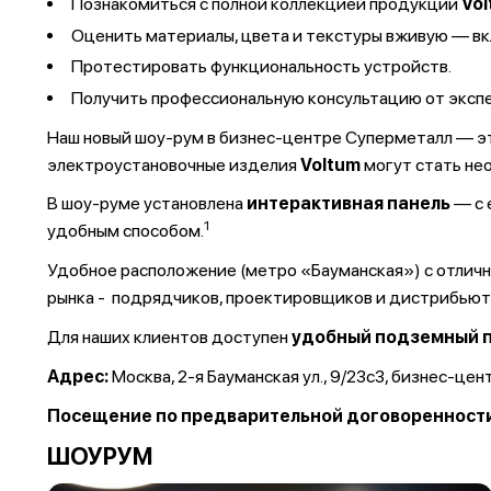
Познакомиться с полной коллекцией продукции
Vo
Оценить материалы, цвета и текстуры вживую — вкл
Протестировать функциональность устройств
.
Получить профессиональную консультацию от эксп
Наш новый шоу-рум в бизнес-центре Суперметалл — это
электроустановочные изделия
Voltum
могут стать нео
В шоу-руме установлена
интерактивная панель
— с 
1
удобным способом.
Удобное расположение (метро «Бауманская») с отлич
рынка - подрядчиков, проектировщиков и дистрибьюто
Для наших клиентов доступен
удобный подземный 
Адрес:
Москва, 2-я Бауманская ул., 9/23с3, бизнес-це
Посещение по предварительной договоренност
ШОУРУМ