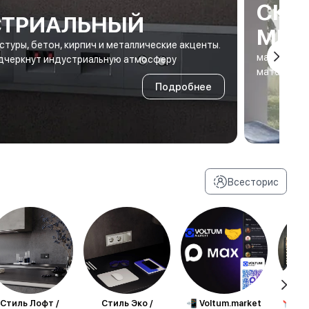
СКА
СТРИАЛЬНЫЙ
МИН
стуры, бетон, кирпич и металлические акценты.
максимум е
одчеркнут индустриальную атмосферу
материалы
Подробнее
Все
сторис
Стиль Лофт /
Стиль Эко /
📲 Voltum.market
📍 Но