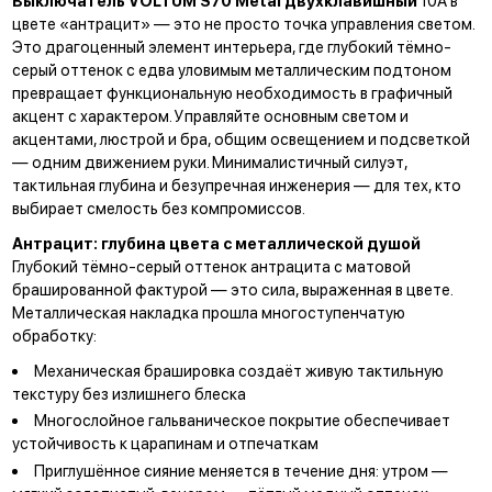
Выключатель VOLTUM S70 Metal двухклавишный
10А в
цвете «антрацит» — это не просто точка управления светом.
Это драгоценный элемент интерьера, где глубокий тёмно-
серый оттенок с едва уловимым металлическим подтоном
превращает функциональную необходимость в графичный
акцент с характером. Управляйте основным светом и
акцентами, люстрой и бра, общим освещением и подсветкой
— одним движением руки. Минималистичный силуэт,
тактильная глубина и безупречная инженерия — для тех, кто
выбирает смелость без компромиссов.
Антрацит: глубина цвета с металлической душой
Глубокий тёмно-серый оттенок антрацита с матовой
брашированной фактурой — это сила, выраженная в цвете.
Металлическая накладка прошла многоступенчатую
обработку:
Механическая брашировка создаёт живую тактильную
текстуру без излишнего блеска
Многослойное гальваническое покрытие обеспечивает
устойчивость к царапинам и отпечаткам
Приглушённое сияние меняется в течение дня: утром —