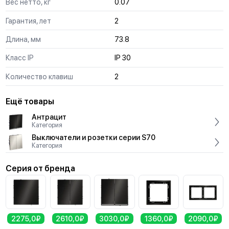
Вес нетто, кг
0.07
Гарантия, лет
2
Длина, мм
73.8
Класс IP
IP 30
Количество клавиш
2
Ещё товары
Антрацит
Категория
Выключатели и розетки серии S70
Категория
Серия от бренда
2275,0₽
2610,0₽
3030,0₽
1360,0₽
2090,0₽