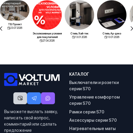
ТВ Проект
23.07.2026
Эксклюзивные условия
Стиль Хай-тек
Стиль Ар-деко
для покупателей
13.01.2026
13.01.2026
27.04.2026
КАТАЛОГ
Выключатели и розетки
серии S70
Управление комфортом
серии S70
Вы можете выслать заявку,
Рамки серии S70
написать свой вопрос,
Аксессуары серии S70
комментарий или сделать
Нагревательные маты
предложение