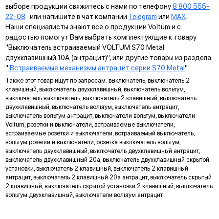
выборе продукции свяжитесь с нами по телефону
8 800 555-
22-08
или напишите в чат компании
Telegram
или
MAX
.
Наши специалисты знают все о продукции Voltum и с
радостью помогут Вам выбрать комплектующие к товару
"Выключатель встраиваемый VOLTUM S70 Metal
двухклавишный 10А (антрацит)", или другие товары из раздела
"
Встраиваемые механизмы антрацит серии S70 Metal
".
Также этот товар ищут по запросам: выключатель, выключатель 2
клавишный, выключатель двухклавишный, выключатель вольтум,
выключатель выключатель, выключатель 2 клавишный, выключатель
двухклавишный, выключатель вольтум, выключатель антрацит,
выключатель вольтум антрацит, выключатели вольтум, выключатели
Voltum, розетки и выключатели, встраиваемые выключатели,
встраиваемые розетки и выключатели, встраиваемый выключатель,
вольтум розетки и выключатели, розетка выключатель вольтум,
выключатель двухклавишный, выключатель двухклавишный антрацит,
выключатель двухклавишный 20а, выключатель двухклавишный скрытой
установки, выключатель 2 клавишный, выключатель 2 клавишный
антрацит, выключатель 2 клавишный 20а антрацит, выключатель скрытый
2 клавишный, выключатель скрытой установки 2 клавишный, выключатель
вольтум двухклавишный, выключатели вольтум антрацит