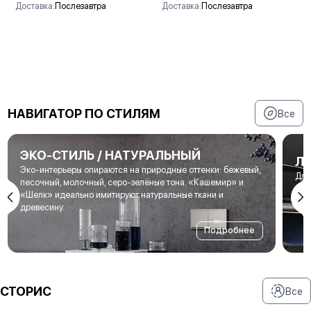
Доставка:
Послезавтра
Доставка:
Послезавтра
В корзину
В корзину
НАВИГАТОР ПО СТИЛЯМ
Все
ЭКО-СТИЛЬ / НАТУРАЛЬНЫЙ
Л
Эко-интерьеры опираются на природные оттенки: бежевый,
Для
песочный, молочный, серо-зелёные тона. «Кашемир» и
мет
«Шелк» идеально имитируют натуральные ткани и
под
древесину.
Подробнее
СТОРИС
Все