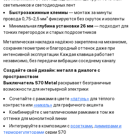
светильников и светодиодных лент
Быстрозажимные клеммы
— монтаж за минуты:
провода 0,75–2,5 мм² фиксируются без скруток и изоленты
Минимальная
глубина установки 26 мм
— подходит для
тонких перегородок и старых подрозетников
Металлическая накладка надёжно закреплена на механизме,
сохраняя геометрию и благородный оттенок даже при
интенсивной эксплуатации. Каждая клавиша работает
независимо, без передачи вибрации соседнему каналу.
Создайте свой дизайн: металл в диалоге с
пространством
Выключатель S70 Metal
раскрывает безграничные
возможности для интерьерной электрики:
Сочетайте с рамками в цвете
«латунь»
для тёплого
контраста или
«никель»
для графичного акцента
Комбинируйте с металлическими рамками в том же
оттенке для монолитной линии
Интегрируйте в композиции с
розетками
,
диммерами и
терморегуляторами
серии S70