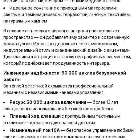
мягкий золотистый, вечером — тёплый медный оттенок
Идеальное сочетание с природными материалами:
светлым и тёмным деревом, терракотой, льняным текстилем,
натуральным камнем
В отличие от плоского чёрного, антрацит не подавляет
пространство — он добавляет ему характер и современную
драматургию. Идеально дополняет лофт, минимализм,
индустриальный стиль и скандинавский дизайн с акцентами.
Две клавиши в антраците становятся графичным элементом,
который подчёркивает продуманность интерьера.
Инженерия надёжности: 50 000 циклов безупречной
работы
За тёплой эстетикой скрывается профессиональный
механизм с независимыми каналами управления:
Ресурс 50 000 циклов включения
— более 13 лет
ежедневного использования без люфтов и дребезга
Плавный ход клавиши
с приглушённым тактильным
откликом — идеально для спален и детских
Номинальный ток 10А
— безопасное управление любыми
светильниками: от светодиодных ламп до групп точечных