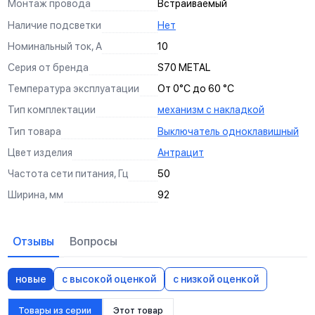
Монтаж провода
Встраиваемый
Наличие подсветки
Нет
Номинальный ток, А
10
Серия от бренда
S70 METAL
Температура эксплуатации
От 0°С до 60 °С
Тип комплектации
механизм с накладкой
Тип товара
Выключатель одноклавишный
Цвет изделия
Антрацит
Частота сети питания, Гц
50
Ширина, мм
92
Отзывы
Вопросы
новые
с высокой оценкой
с низкой оценкой
Товары из серии
Этот товар