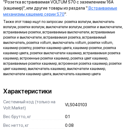
"Розетка встраиваемая VOLTUM S70 с заземлением 16А
многопостовые рамки как по горизонтали, так и по вертикали.
(кашемир)", или другие товары из раздела "
Встраиваемые
механизмы кашемир серии S70
".
ДИАГОНАЛЬНЫЕ ОТВЕРСТИЯ СУППОРТА
Также этот товар ищут по запросам: розетка вольтум, выключатель
Предназначены для удобного крепления механизмов в
вольтум, розетки вольтум, выключатели вольтум, розетки и выключатели,
нестандартных условиях, не требующих применения
встраиваемые розетки, встраиваемые выключатели, встраиваемые
подрозетников.
розетки и выключатели, встраиваемая розетка, встраиваемый
выключатель, розетка voltum, выключатель voltum, розетки voltum,
МАРКИРОВКА
кашемир розетку, розетки кашемир цвета, кашемир розетки, розетка
кашемир цвета, розетки выключатели кашемир, встраиваемая розетка
Метка для точного определения длины зачистки изоляции
кашемир, встроенные розетки кашемир, розетка цвет кашемир,
проводов, упрощающая и ускоряющая процесс монтажа.
встраиваемые розетки кашемир, встроенная розетка кашемир, розетки
цвет кашемир, выключатель кашемир, выключатели кашемир,
АНКЕРНОЕ КРЕПЛЕНИЕ
выключатели кашемир цвета, выключатель кашемир цвета
Надежно фиксирует механизм в подрозетнике, не мешая
монтажу и не выпадая из свободного положения.
Характеристики
ЗАЩИТА
Системный код (только на
Механизм выполнен с учетом защиты проводов от
VLS040103
Volt.Market)
повреждений при установке, обеспечивая безопасную
эксплуатацию и исключая вероятность замыкания на детали
Вес брутто, кг
0.1
корпуса.
Вес нетто, кг
0.08