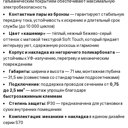
гальваническим покрытием обеспечивают максимальную
электробезопасность
Контактные пары из бронзы
— гарантируют стабильную
передачу тока, устойчивость к искрению и длительный срок
службы (до 10 000 циклов)
Цвет «кашемир»
— тёплый, нежный бежево-серый
оттенок с матовой текстурой Soft Touch, который придаёт
интерьеру уют, сдержанную роскошь и гармонию
Корпус и накладка из негорючего поликарбоната
—
устойчивы к УФ-излучению, перегреву и механическим
повреждениям
Габариты:
ширина и высота — 71 мм, монтажная глубина
— 31,5 мм (совместима со стандартными подрозетниками)
Подключение:
поддержка проводов сечением от
0,75
до 2,5 мм²
— монтаж упрощён благодаря
быстрозажимным клеммам
Степень защиты:
IP30 — предназначена для установки в
сухих внутренних помещениях
Комплектация:
механизм + накладка
в едином дизайне
серии S70