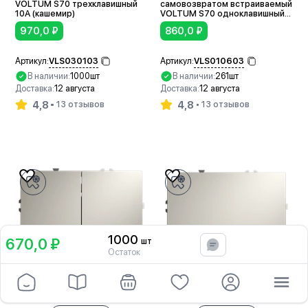
VOLTUM S70 трехклавишный
самовозвратом встраиваемый
10А (кашемир)
VOLTUM S70 одноклавишный
10А (кашемир)
970,0
₽
860,0
₽
VLS030103
VLS010603
Артикул:
Артикул:
В наличии:
1000шт
В наличии:
261шт
Доставка:
12 августа
Доставка:
12 августа
4,8
4,8
13 отзывов
13 отзывов
В корзину
В корзину
1000
670,0 ₽
шт
В корзину
Остаток