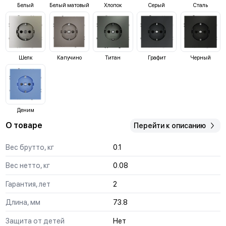
Белый
Белый матовый
Хлопок
Серый
Сталь
Шелк
Капучино
Титан
Графит
Черный
Деним
О товаре
Перейти к описанию
Вес брутто, кг
0.1
Вес нетто, кг
0.08
Гарантия, лет
2
Длина, мм
73.8
Защита от детей
Нет