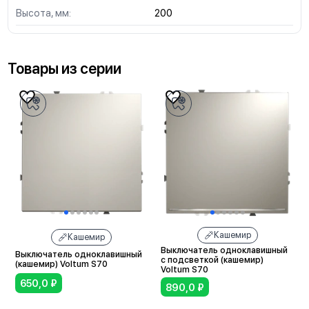
Высота, мм:
200
Товары из серии
Кашемир
Кашемир
Выключатель одноклавишный
Выключатель одноклавишный
с подсветкой (кашемир)
(кашемир) Voltum S70
Voltum S70
650,0
₽
890,0
₽