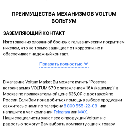
ПРЕИМУЩЕСТВА МЕХАНИЗМОВ VOLTUM
ВОЛЬТУМ
ЗАЗЕМЛЯЮЩИЙ КОНТАКТ
Изготовлен из оловянной бронзы с гальваническим покрытием
никелем, что не только защищает от коррозии, но и
обеспечивает надежный контакт.
Показать полностью
САМОЗАЖИМНЫЕ КЛЕММЫ
Помогают упростить процесс монтажа и гарантируют
прочное соединение между клеммой и проводом.
В магазине Voltum Market Вы можете купить "Розетка
КРЕПЛЕНИЕ EASY CLICK
встраиваемая VOLTUM S70 с заземлением 16А (кашемир)" в
Москве по привлекательной цене 636,0₽ с доставкой по
Обеспечивает быстрое и легкое соединение механизма с
России. Если Вам понадобиться помощь в выборе продукции
рамкой. Восемь фиксаторов по периметру нивелируют
свяжитесь с нами по телефону
8 800 555-22-08
или
неровности стены и надежно удерживают конструкцию.
напишите в чат компании
Telegram
или
MAX
.
Наши специалисты знают все о продукции Voltum и с
УНИВЕРСАЛЬНЫЙ МОНТАЖ
радостью помогут Вам выбрать комплектующие к товару
Суппорт поддерживает установку механизма в