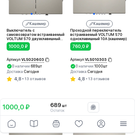
Кашемир
Кашемир
Выключатель с
Проходной переключатель
самовозвратом встраиваемый
встраиваемый VOLTUM S70
VOLTUM S70 двухклавишный
одноклавишный 10А (кашемир)
10А (кашемир)
1000,0
₽
760,0
₽
VLS020603
VLS010303
Артикул:
Артикул:
В наличии:
689шт
В наличии:
1000шт
Доставка:
Сегодня
Доставка:
Сегодня
4,8
4,8
13 отзывов
13 отзывов
В корзину
В корзину
689
1000,0 ₽
шт
В корзину
Остаток