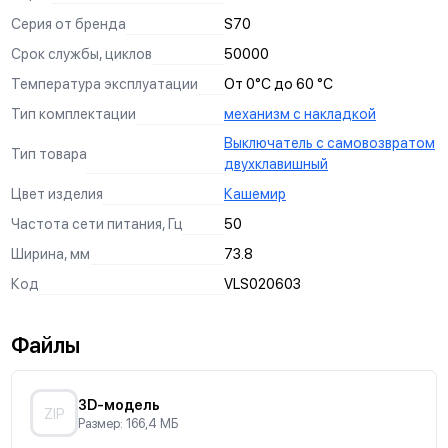
быть уверенны, что вы и ваш дом - в безопасности.
использование наших изделий, чтобы с ними было
можем гарантировать качество каждого изделия.
Серия от бренда
S70
максимально приятно и удобно работать.
Срок службы, циклов
50000
Температура эксплуатации
От 0°С до 60 °С
Тип комплектации
механизм с накладкой
Выключатель с самовозвратом
Тип товара
двухклавишный
Цвет изделия
Кашемир
Частота сети питания, Гц
50
Ширина, мм
73.8
Код
VLS020603
Файлы
3D-модель
ZIP
Размер: 166,4 МБ