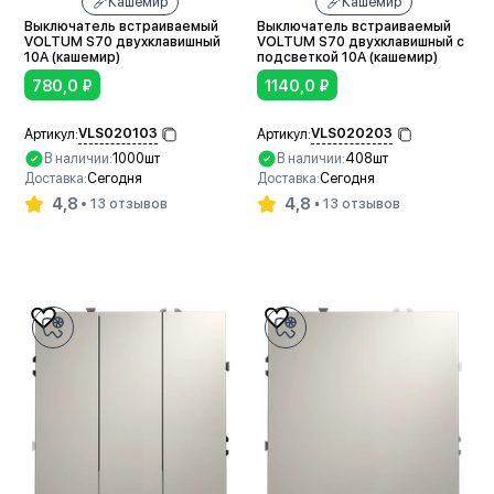
Кашемир
Кашемир
Выключатель встраиваемый
Выключатель встраиваемый
VOLTUM S70 двухклавишный
VOLTUM S70 двухклавишный с
10А (кашемир)
подсветкой 10А (кашемир)
780,0
₽
1140,0
₽
VLS020103
VLS020203
Артикул:
Артикул:
В наличии:
1000шт
В наличии:
408шт
Доставка:
Сегодня
Доставка:
Сегодня
4,8
4,8
13 отзывов
13 отзывов
В корзину
В корзину