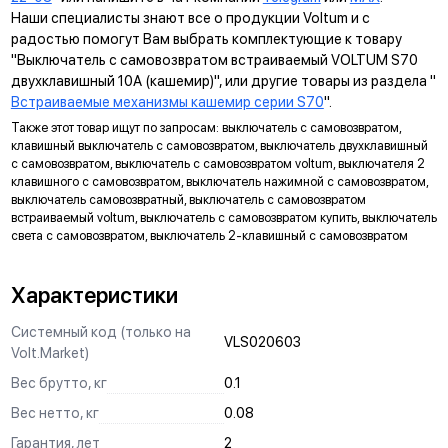
Наши специалисты знают все о продукции Voltum и с
УНИВЕРСАЛЬНЫЙ МОНТАЖ
радостью помогут Вам выбрать комплектующие к товару
Суппорт поддерживает установку механизма в
"Выключатель с самовозвратом встраиваемый VOLTUM S70
многопостовые рамки как по горизонтали, так и по вертикали.
двухклавишный 10А (кашемир)", или другие товары из раздела "
Встраиваемые механизмы кашемир серии S70
".
ДИАГОНАЛЬНЫЕ ОТВЕРСТИЯ СУППОРТА
Также этот товар ищут по запросам: выключатель с самовозвратом,
Предназначены для удобного крепления механизмов в
клавишный выключатель с самовозвратом, выключатель двухклавишный
нестандартных условиях, не требующих применения
с самовозвратом, выключатель с самовозвратом voltum, выключателя 2
подрозетников.
клавишного с самовозвратом, выключатель нажимной с самовозвратом,
выключатель самовозвратный, выключатель с самовозвратом
МАРКИРОВКА
встраиваемый voltum, выключатель с самовозвратом купить, выключатель
света с самовозвратом, выключатель 2-клавишный с самовозвратом
Метка для точного определения длины зачистки изоляции
проводов, упрощающая и ускоряющая процесс монтажа.
Характеристики
АНКЕРНОЕ КРЕПЛЕНИЕ
Надежно фиксирует механизм в подрозетнике, не мешая
Системный код (только на
VLS020603
монтажу и не выпадая из свободного положения.
Volt.Market)
ЗАЩИТА
Вес брутто, кг
0.1
Механизм выполнен с учетом защиты проводов от
Вес нетто, кг
0.08
повреждений при установке, обеспечивая безопасную
Гарантия, лет
2