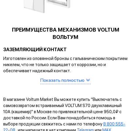
ПРЕИМУЩЕСТВА МЕХАНИЗМОВ VOLTUM
ВОЛЬТУМ
ЗАЗЕМЛЯЮЩИЙ КОНТАКТ
Изготовлен из оловянной бронзы с гальваническим покрытием
никелем, что не только защищает от коррозии, но и
обеспечивает надежный контакт.
САМОЗАЖИМНЫЕ КЛЕММЫ
Показать полностью
Помогают упростить процесс монтажа и гарантируют
прочное соединение между клеммой и проводом.
В магазине Voltum Market Вы можете купить "Выключатель с
КРЕПЛЕНИЕ EASY CLICK
самовозвратом встраиваемый VOLTUM S70 двухклавишный
10А (кашемир)" в Москве по привлекательной цене 950,0₽ с
Обеспечивает быстрое и легкое соединение механизма с
доставкой по России. Если Вам понадобиться помощь в
рамкой. Восемь фиксаторов по периметру нивелируют
выборе продукции свяжитесь с нами по телефону
8 800 555-
неровности стены и надежно удерживают конструкцию.
22-08
или напишите в чат компании
Telegram
или
MAX
.