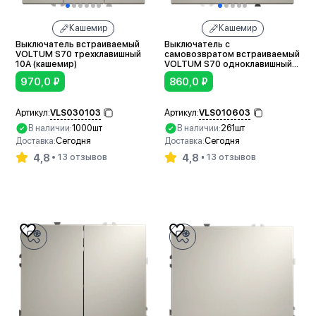
Кашемир
Кашемир
Выключатель встраиваемый
Выключатель с
VOLTUM S70 трехклавишный
самовозвратом встраиваемый
10А (кашемир)
VOLTUM S70 одноклавишный
10А (кашемир)
970,0
₽
860,0
₽
VLS030103
VLS010603
Артикул:
Артикул:
В наличии:
1000шт
В наличии:
261шт
Доставка:
Сегодня
Доставка:
Сегодня
4,8
4,8
13 отзывов
13 отзывов
В корзину
В корзину