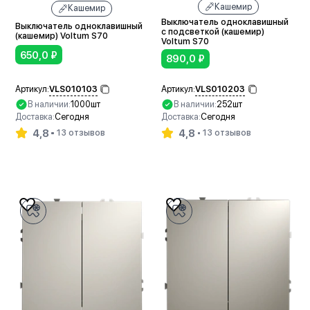
Кашемир
Кашемир
Выключатель одноклавишный
Выключатель одноклавишный
с подсветкой (кашемир)
(кашемир) Voltum S70
Voltum S70
650,0
₽
890,0
₽
VLS010103
VLS010203
Артикул:
Артикул:
В наличии:
1000шт
В наличии:
252шт
Доставка:
Сегодня
Доставка:
Сегодня
4,8
4,8
13 отзывов
13 отзывов
В корзину
В корзину