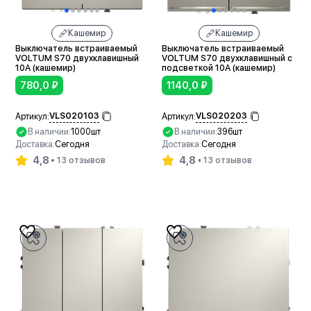
Кашемир
Кашемир
Выключатель встраиваемый
Выключатель встраиваемый
VOLTUM S70 двухклавишный
VOLTUM S70 двухклавишный с
10А (кашемир)
подсветкой 10А (кашемир)
780,0
₽
1140,0
₽
VLS020103
VLS020203
Артикул:
Артикул:
В наличии:
1000шт
В наличии:
396шт
Доставка:
Сегодня
Доставка:
Сегодня
4,8
4,8
13 отзывов
13 отзывов
В корзину
В корзину