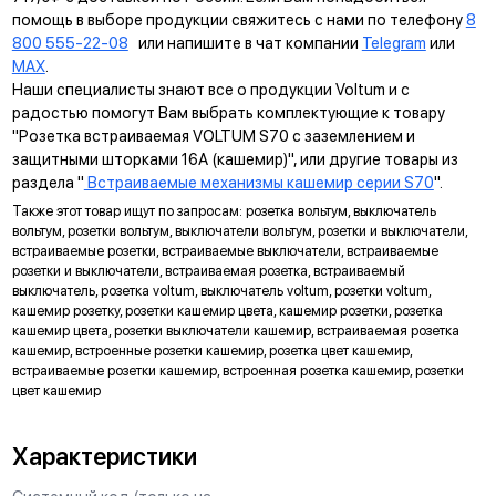
рамкой. Восемь фиксаторов по периметру нивелируют
помощь в выборе продукции свяжитесь с нами по телефону
8
неровности стены и надежно удерживают конструкцию.
800 555-22-08
или напишите в чат компании
Telegram
или
MAX
.
УНИВЕРСАЛЬНЫЙ МОНТАЖ
Наши специалисты знают все о продукции Voltum и с
Суппорт поддерживает установку механизма в
радостью помогут Вам выбрать комплектующие к товару
многопостовые рамки как по горизонтали, так и по вертикали.
"Розетка встраиваемая VOLTUM S70 с заземлением и
защитными шторками 16А (кашемир)", или другие товары из
ДИАГОНАЛЬНЫЕ ОТВЕРСТИЯ СУППОРТА
раздела "
Встраиваемые механизмы кашемир серии S70
".
Предназначены для удобного крепления механизмов в
Также этот товар ищут по запросам: розетка вольтум, выключатель
нестандартных условиях, не требующих применения
вольтум, розетки вольтум, выключатели вольтум, розетки и выключатели,
подрозетников.
встраиваемые розетки, встраиваемые выключатели, встраиваемые
розетки и выключатели, встраиваемая розетка, встраиваемый
МАРКИРОВКА
выключатель, розетка voltum, выключатель voltum, розетки voltum,
кашемир розетку, розетки кашемир цвета, кашемир розетки, розетка
Метка для точного определения длины зачистки изоляции
кашемир цвета, розетки выключатели кашемир, встраиваемая розетка
проводов, упрощающая и ускоряющая процесс монтажа.
кашемир, встроенные розетки кашемир, розетка цвет кашемир,
АНКЕРНОЕ КРЕПЛЕНИЕ
встраиваемые розетки кашемир, встроенная розетка кашемир, розетки
цвет кашемир
Надежно фиксирует механизм в подрозетнике, не мешая
монтажу и не выпадая из свободного положения.
Характеристики
ЗАЩИТА