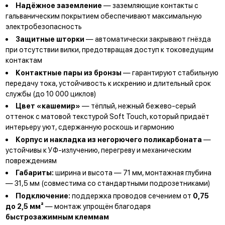
Надёжное заземление
— заземляющие контакты с
гальваническим покрытием обеспечивают максимальную
электробезопасность
Защитные шторки
— автоматически закрывают гнёзда
при отсутствии вилки, предотвращая доступ к токоведущим
контактам
Контактные пары из бронзы
— гарантируют стабильную
передачу тока, устойчивость к искрению и длительный срок
службы (до 10 000 циклов)
Цвет «кашемир»
— тёплый, нежный бежево-серый
оттенок с матовой текстурой Soft Touch, который придаёт
интерьеру уют, сдержанную роскошь и гармонию
Корпус и накладка из негорючего поликарбоната
—
устойчивы к УФ-излучению, перегреву и механическим
повреждениям
Габариты:
ширина и высота — 71 мм, монтажная глубина
— 31,5 мм (совместима со стандартными подрозетниками)
Подключение:
поддержка проводов сечением от
0,75
до 2,5 мм²
— монтаж упрощён благодаря
быстрозажимным клеммам