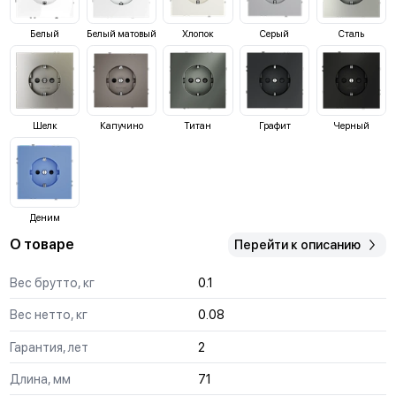
Белый
Белый матовый
Хлопок
Серый
Сталь
Шелк
Капучино
Титан
Графит
Черный
Деним
О товаре
Перейти к описанию
Вес брутто, кг
0.1
Вес нетто, кг
0.08
Гарантия, лет
2
Длина, мм
71