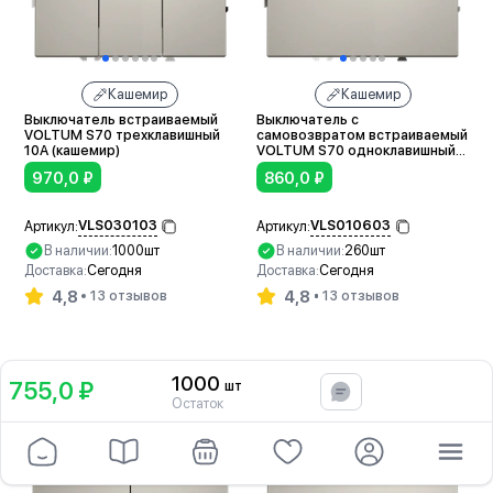
Кашемир
Кашемир
Выключатель встраиваемый
Выключатель с
VOLTUM S70 трехклавишный
самовозвратом встраиваемый
10А (кашемир)
VOLTUM S70 одноклавишный
10А (кашемир)
970,0
₽
860,0
₽
VLS030103
VLS010603
Артикул:
Артикул:
В наличии:
1000шт
В наличии:
260шт
Доставка:
Сегодня
Доставка:
Сегодня
4,8
4,8
13 отзывов
13 отзывов
В корзину
В корзину
1000
755,0 ₽
шт
В корзину
Остаток