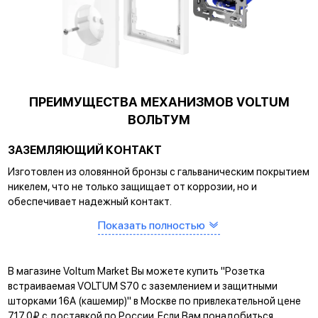
ПРЕИМУЩЕСТВА МЕХАНИЗМОВ VOLTUM
ВОЛЬТУМ
ЗАЗЕМЛЯЮЩИЙ КОНТАКТ
Изготовлен из оловянной бронзы с гальваническим покрытием
никелем, что не только защищает от коррозии, но и
обеспечивает надежный контакт.
САМОЗАЖИМНЫЕ КЛЕММЫ
Показать полностью
Помогают упростить процесс монтажа и гарантируют
прочное соединение между клеммой и проводом.
В магазине Voltum Market Вы можете купить "Розетка
КРЕПЛЕНИЕ EASY CLICK
встраиваемая VOLTUM S70 с заземлением и защитными
шторками 16А (кашемир)" в Москве по привлекательной цене
Обеспечивает быстрое и легкое соединение механизма с
717,0₽ с доставкой по России. Если Вам понадобиться