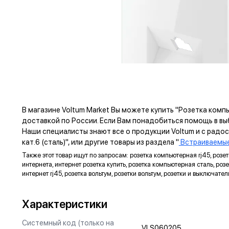
В магазине Voltum Market Вы можете купить "Розетка комп
доставкой по России. Если Вам понадобиться помощь в в
Наши специалисты знают все о продукции Voltum и с рад
кат.6 (сталь)", или другие товары из раздела "
Встраиваемые
Также этот товар ищут по запросам: розетка компьютерная rj45, розетка 
интернета, интернет розетка купить, розетка компьютерная сталь, розетк
интернет rj45, розетка вольтум, розетки вольтум, розетки и выключате
ПРЕ
Характеристики
ЗАЗЕМЛЯЮЩИЙ КОНТАКТ
Изготовлен из оловянной бронзы с гальваническим
Системный код (только на
VLS060205