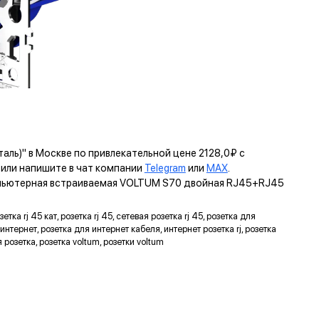
ль)" в Москве по привлекательной цене 2128,0₽ с
ли напишите в чат компании
Telegram
или
MAX
.
омпьютерная встраиваемая VOLTUM S70 двойная RJ45+RJ45
ка rj 45 кат, розетка rj 45, сетевая розетка rj 45, розетка для
 интернет, розетка для интернет кабеля, интернет розетка rj, розетка
розетка, розетка voltum, розетки voltum
ЬТУМ
КРЕПЛЕНИЕ EASY CLICK
Обеспечивает быстрое и легкое соединение механизма с