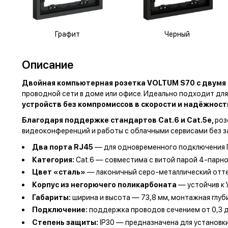
Графит
Черный
Описание
Двойная компьютерная розетка VOLTUM S70 с двумя
проводной сети в доме или офисе. Идеально подходит для 
устройств без компромиссов в скорости и надёжност
Благодаря поддержке стандартов Cat.6 и Cat.5e,
роз
видеоконференций и работы с облачными сервисами без з
Два порта RJ45
— для одновременного подключения ПК
Категория:
Cat.6 — совместима с витой парой 4-парно
Цвет «сталь»
— лаконичный серо-металлический отте
Корпус из негорючего поликарбоната
— устойчив к 
Габариты:
ширина и высота — 73,8 мм, монтажная глу
Подключение:
поддержка проводов сечением от 0,3 д
Степень защиты:
IP30 — предназначена для установк