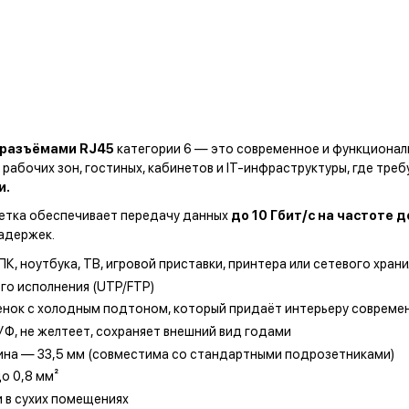
 разъёмами RJ45
категории 6 — это современное и функционал
рабочих зон, гостиных, кабинетов и IT-инфраструктуры, где тре
и.
етка обеспечивает передачу данных
до 10 Гбит/с на частоте 
адержек.
, ноутбука, ТВ, игровой приставки, принтера или сетевого хран
го исполнения (UTP/FTP)
нок с холодным подтоном, который придаёт интерьеру современ
УФ, не желтеет, сохраняет внешний вид годами
бина — 33,5 мм (совместима со стандартными подрозетниками)
о 0,8 мм²
и в сухих помещениях