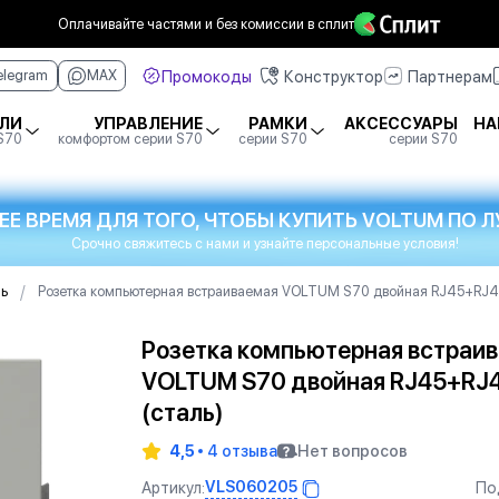
Оплачивайте частями
и без комиссии в сплит
Промокоды
Конструктор
Партнерам
elegram
MAX
ЛИ
УПРАВЛЕНИЕ
РАМКИ
АКСЕССУАРЫ
НА
 S70
комфортом серии S70
серии S70
серии S70
ЕЕ ВРЕМЯ ДЛЯ ТОГО, ЧТОБЫ КУПИТЬ VOLTUM ПО
Срочно свяжитесь с нами и узнайте персональные условия!
/
ль
Розетка компьютерная встраиваемая VOLTUM S70 двойная RJ45+RJ45 
Розетка компьютерная встраи
VOLTUM S70 двойная RJ45+RJ4
(сталь)
4,5
4 отзыва
Нет вопросов
VLS060205
Артикул:
По