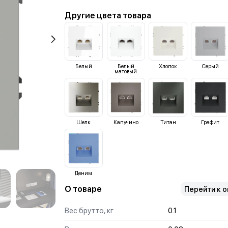
Другие цвета товара
Белый
Белый
Хлопок
Серый
матовый
Шелк
Капучино
Титан
Графит
Деним
О товаре
Перейти к 
Вес брутто, кг
0.1