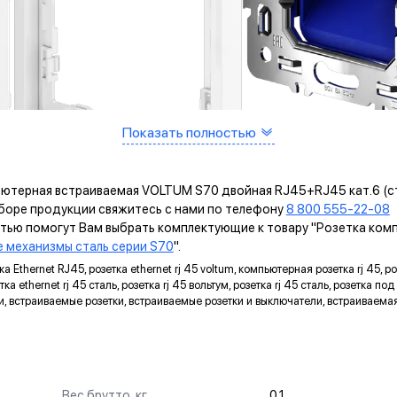
Показать полностью
ьютерная встраиваемая VOLTUM S70 двойная RJ45+RJ45 кат.6 (ста
ыборе продукции свяжитесь с нами по телефону
8 800 555-22-08
и
остью помогут Вам выбрать комплектующие к товару "Розетка к
 механизмы сталь серии S70
".
Ethernet RJ45, розетка ethernet rj 45 voltum, компьютерная розетка rj 45, розет
а ethernet rj 45 сталь, розетка rj 45 вольтум, розетка rj 45 сталь, розетка под
ли, встраиваемые розетки, встраиваемые розетки и выключатели, встраиваемая 
ИМУЩЕСТВА МЕХАНИЗМОВ VOLTUM ВОЛ
САМОЗАЖИМНЫЕ КЛЕММЫ
Помогают упростить процесс монтажа и гарантируют
Вес брутто, кг
0.1