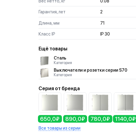
Вес нетто, кг
0.08
Гарантия, лет
2
Длина, мм
71
Класс IP
IP 30
Ещё товары
Сталь
Категория
Выключатели и розетки серии S70
Категория
Серия от бренда
650,0₽
890,0₽
780,0₽
1140,0₽
Все товары из серии