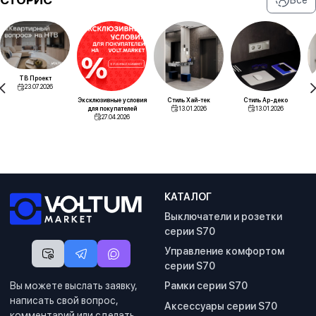
ТВ Проект
23.07.2026
Эксклюзивные условия
Стиль Хай-тек
Стиль Ар-деко
для покупателей
13.01.2026
13.01.2026
27.04.2026
КАТАЛОГ
Выключатели и розетки
серии S70
Управление комфортом
серии S70
Вы можете выслать заявку,
Рамки серии S70
написать свой вопрос,
Аксессуары серии S70
комментарий или сделать