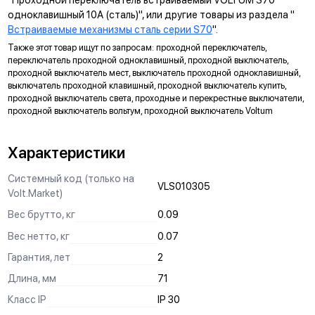
многопостовые рамки как по горизонтали, так и по вертикали.
одноклавишный 10А (сталь)", или другие товары из раздела "
Встраиваемые механизмы сталь серии S70
".
ДИАГОНАЛЬНЫЕ ОТВЕРСТИЯ СУППОРТА
Также этот товар ищут по запросам: проходной переключатель,
Предназначены для удобного крепления механизмов в
переключатель проходной одноклавишный, проходной выключатель,
нестандартных условиях, не требующих применения
проходной выключатель мест, выключатель проходной одноклавишный,
подрозетников.
выключатель проходной клавишный, проходной выключатель купить,
проходной выключатель света, проходные и перекрестные выключатели,
МАРКИРОВКА
проходной выключатель вольтум, проходной выключатель Voltum
Метка для точного определения длины зачистки изоляции
проводов, упрощающая и ускоряющая процесс монтажа.
Характеристики
АНКЕРНОЕ КРЕПЛЕНИЕ
Системный код (только на
VLS010305
Надежно фиксирует механизм в подрозетнике, не мешая
Volt.Market)
монтажу и не выпадая из свободного положения.
Вес брутто, кг
0.09
ЗАЩИТА
Вес нетто, кг
0.07
Механизм выполнен с учетом защиты проводов от
Гарантия, лет
2
повреждений при установке, обеспечивая безопасную
эксплуатацию и исключая вероятность замыкания на детали
Длина, мм
71
корпуса.
Класс IP
IP 30
КРЕПЛЕНИЕ "ШИП-ПАЗ"