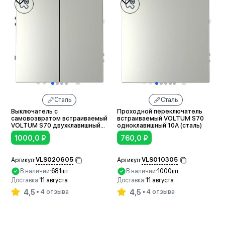
Сталь
Сталь
Выключатель с
Проходной переключатель
самовозвратом встраиваемый
встраиваемый VOLTUM S70
VOLTUM S70 двухклавишный
одноклавишный 10А (сталь)
10А (сталь)
1000,0
₽
760,0
₽
VLS020605
VLS010305
Артикул:
Артикул:
В наличии:
681шт
В наличии:
1000шт
Доставка:
11 августа
Доставка:
11 августа
4,5
4,5
4 отзыва
4 отзыва
В корзину
В корзину