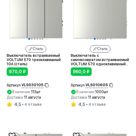
Сталь
Сталь
Выключатель встраиваемый
Выключатель с
VOLTUM S70 трехклавишный
самовозвратом встраиваемый
10А (сталь)
VOLTUM S70 одноклавишный
10А (сталь)
970,0
₽
860,0
₽
VLS030105
VLS010605
Артикул:
Артикул:
В наличии:
113шт
В наличии:
1000шт
Доставка:
11 августа
Доставка:
11 августа
4,5
4,5
4 отзыва
4 отзыва
В корзину
В корзину