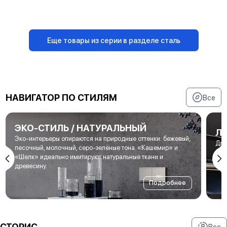
В корзину
В корзину
Еще товары из серии в разделе сталь
НАВИГАТОР ПО СТИЛЯМ
Все
ЭКО-СТИЛЬ / НАТУРАЛЬНЫЙ
Л
Эко-интерьеры опираются на природные оттенки: бежевый,
Для
песочный, молочный, серо-зелёные тона. «Кашемир» и
мет
«Шелк» идеально имитируют натуральные ткани и
под
древесину.
Подробнее
СТОРИС
Все