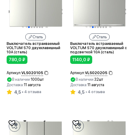
Сталь
Сталь
Выключатель встраиваемый
Выключатель встраиваемый
VOLTUM S70 двухклавишный
VOLTUM S70 двухклавишный с
10А (сталь)
подсветкой 10А (сталь)
780,0
₽
1140,0
₽
VLS020105
VLS020205
Артикул:
Артикул:
В наличии:
1000шт
В наличии:
32шт
Доставка:
11 августа
Доставка:
11 августа
4,5
4,5
4 отзыва
4 отзыва
В корзину
В корзину