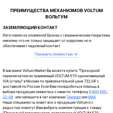
ПРЕИМУЩЕСТВА МЕХАНИЗМОВ VOLTUM
ВОЛЬТУМ
ЗАЗЕМЛЯЮЩИЙ КОНТАКТ
Изготовлен из оловянной бронзы с гальваническим покрытием
никелем, что не только защищает от коррозии, но и
обеспечивает надежный контакт.
САМОЗАЖИМНЫЕ КЛЕММЫ
Показать полностью
Помогают упростить процесс монтажа и гарантируют
прочное соединение между клеммой и проводом.
В магазине Voltum Market Вы можете купить "Проходной
КРЕПЛЕНИЕ EASY CLICK
переключатель встраиваемый VOLTUM S70 одноклавишный
10А (сталь)" в Москве по привлекательной цене 722,0₽ с
Обеспечивает быстрое и легкое соединение механизма с
доставкой по России. Если Вам понадобиться помощь в
рамкой. Восемь фиксаторов по периметру нивелируют
выборе продукции свяжитесь с нами по телефону
8 800 555-
неровности стены и надежно удерживают конструкцию.
22-08
или напишите в чат компании
Telegram
или
MAX
.
Наши специалисты знают все о продукции Voltum и с
УНИВЕРСАЛЬНЫЙ МОНТАЖ
радостью помогут Вам выбрать комплектующие к товару
Суппорт поддерживает установку механизма в
"Проходной переключатель встраиваемый VOLTUM S70