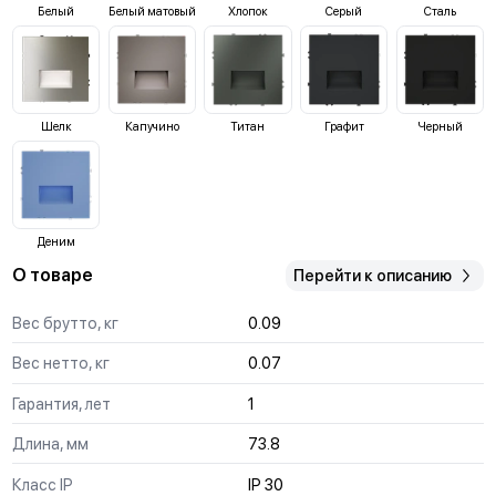
Белый
Белый матовый
Хлопок
Серый
Сталь
Шелк
Капучино
Титан
Графит
Черный
Деним
О товаре
Перейти к описанию
Вес брутто, кг
0.09
Вес нетто, кг
0.07
Гарантия, лет
1
Длина, мм
73.8
Класс IP
IP 30