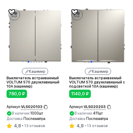
Кашемир
Кашемир
Выключатель встраиваемый
Выключатель встраиваемый
VOLTUM S70 двухклавишный
VOLTUM S70 двухклавишный с
10А (кашемир)
подсветкой 10А (кашемир)
780,0
₽
1140,0
₽
VLS020103
VLS020203
Артикул:
Артикул:
В наличии:
1000шт
В наличии:
411шт
Доставка:
Послезавтра
Доставка:
Послезавтра
4,8
4,8
13 отзывов
13 отзывов