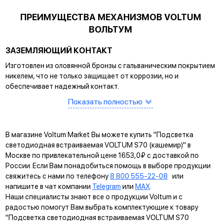
ПРЕИМУЩЕСТВА МЕХАНИЗМОВ VOLTUM
ВОЛЬТУМ
ЗАЗЕМЛЯЮЩИЙ КОНТАКТ
Изготовлен из оловянной бронзы с гальваническим покрытием
никелем, что не только защищает от коррозии, но и
обеспечивает надежный контакт.
Показать полностью
САМОЗАЖИМНЫЕ КЛЕММЫ
Помогают упростить процесс монтажа и гарантируют
прочное соединение между клеммой и проводом.
В магазине Voltum Market Вы можете купить "Подсветка
КРЕПЛЕНИЕ EASY CLICK
светодиодная встраиваемая VOLTUM S70 (кашемир)" в
Москве по привлекательной цене 1653,0₽ с доставкой по
Обеспечивает быстрое и легкое соединение механизма с
России. Если Вам понадобиться помощь в выборе продукции
рамкой. Восемь фиксаторов по периметру нивелируют
свяжитесь с нами по телефону
8 800 555-22-08
или
неровности стены и надежно удерживают конструкцию.
напишите в чат компании
Telegram
или
MAX
.
Наши специалисты знают все о продукции Voltum и с
УНИВЕРСАЛЬНЫЙ МОНТАЖ
радостью помогут Вам выбрать комплектующие к товару
Суппорт поддерживает установку механизма в
"Подсветка светодиодная встраиваемая VOLTUM S70