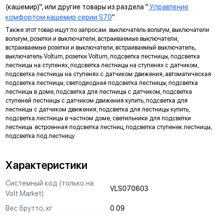
многопостовые рамки как по горизонтали, так и по вертикали.
(кашемир)", или другие товары из раздела "
Управление
комфортом кашемир серии S70
".
ДИАГОНАЛЬНЫЕ ОТВЕРСТИЯ СУППОРТА
Также этот товар ищут по запросам: выключатель вольтум, выключатели
Предназначены для удобного крепления механизмов в
вольтум, розетки и выключатели, встраиваемые выключатели,
нестандартных условиях, не требующих применения
встраиваемые розетки и выключатели, встраиваемый выключатель,
подрозетников.
выключатель Voltum, розетки Voltum, подсветка лестницы, подсветка
лестницы на ступенях, подсветка лестницы на ступенях с датчиком,
МАРКИРОВКА
подсветка лестницы на ступенях с датчиком движения, автоматическая
подсветка лестницы, светодиодная подсветка лестницы, подсветка
Метка для точного определения длины зачистки изоляции
лестницы в доме, подсветка для лестницы с датчиком, подсветка
проводов, упрощающая и ускоряющая процесс монтажа.
ступеней лестницы с датчиком движения купить, подсветка для
лестницы с датчиком движения, подсветка для лестницы купить,
АНКЕРНОЕ КРЕПЛЕНИЕ
подсветка лестницы в частном доме, светильники для подсветки
Надежно фиксирует механизм в подрозетнике, не мешая
лестницы. встроенная подсветка лестниц, подсветка ступенек лестницы,
подсветка под лестницу
монтажу и не выпадая из свободного положения.
ЗАЩИТА
Характеристики
Механизм выполнен с учетом защиты проводов от
повреждений при установке, обеспечивая безопасную
Системный код (только на
VLS070603
эксплуатацию и исключая вероятность замыкания на детали
Volt.Market)
корпуса.
Вес брутто, кг
0.09
КРЕПЛЕНИЕ "ШИП-ПАЗ"