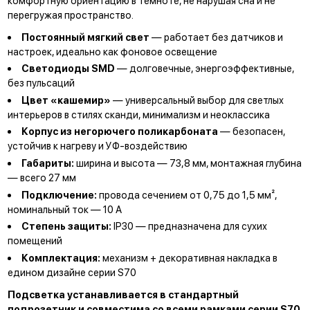
комфортную ориентацию в темноте, не нарушая сна и не
перегружая пространство.
Постоянный мягкий свет
— работает без датчиков и
настроек, идеально как фоновое освещение
Светодиоды SMD
— долговечные, энергоэффективные,
без пульсаций
Цвет «кашемир»
— универсальный выбор для светлых
интерьеров в стилях сканди, минимализм и неоклассика
Корпус из негорючего поликарбоната
— безопасен,
устойчив к нагреву и УФ-воздействию
Габариты:
ширина и высота — 73,8 мм, монтажная глубина
— всего 27 мм
Подключение:
провода сечением от 0,75 до 1,5 мм²,
номинальный ток — 10 А
Степень защиты:
IP30 — предназначена для сухих
помещений
Комплектация:
механизм + декоративная накладка в
едином дизайне серии S70
Подсветка устанавливается в стандартный
подрозетник и совместима со всеми рамками серии S70