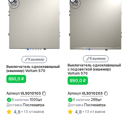
Кашемир
Кашемир
Выключатель одноклавишный
Выключатель одноклавишный
с подсветкой (кашемир)
(кашемир) Voltum S70
Voltum S70
650,0
₽
890,0
₽
VLS010103
VLS010203
Артикул:
Артикул:
В наличии:
1000шт
В наличии:
269шт
Доставка:
Послезавтра
Доставка:
Послезавтра
4,8
4,8
13 отзывов
13 отзывов
В корзину
В корзину