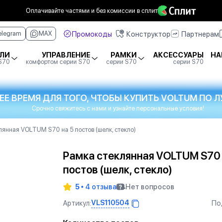
Оплачивайте частями
и без комиссии в сплит
Промокоды
Конструктор
Партнерам
elegram
MAX
ЛИ
УПРАВЛЕНИЕ
РАМКИ
АКСЕССУАРЫ
НА
 S70
комфортом серии S70
серии S70
серии S70
ЕЕ ВРЕМЯ ДЛЯ ТОГО, ЧТОБЫ КУПИТЬ VOLTUM ПО
Срочно свяжитесь с нами и узнайте персональные условия!
лянная VOLTUM S70 на 5 постов (шелк, стекло)
Рамка стеклянная VOLTUM S70 
постов (шелк, стекло)
5
4 отзыва
Нет вопросов
VLS110504
Артикул:
По