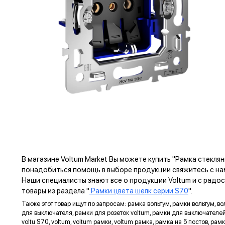
Механизм
ПРЕ
В магазине Voltum Market Вы можете купить "Рамка стеклян
понадобиться помощь в выборе продукции свяжитесь с на
ЗАЗЕМЛЯЮЩИЙ КОНТАКТ
Наши специалисты знают все о продукции Voltum и с радос
Изготовлен из оловянной бронзы с гальваническим
товары из раздела "
Рамки цвета шелк серии S70
".
покрытием никелем, что не только защищает от коррозии,
Также этот товар ищут по запросам: рамка вольтум, рамки вольтум, во
но и обеспечивает надежный контакт.
для выключателя, рамки для розеток voltum, рамки для выключателей v
voltu S70, voltum, voltum рамки, voltum рамка, рамка на 5 постов, ра