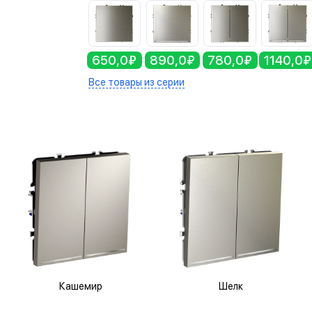
650,0₽
890,0₽
780,0₽
1140,0₽
Все товары из серии
Кашемир
Шелк