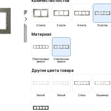
Количество постов
2
поста
3
поста
4
поста
5
постов
Материал
Пластиковые
Стеклянные
рамки
рамки
Другие цвета товара
Белый
Белый
Сталь
Кашемир