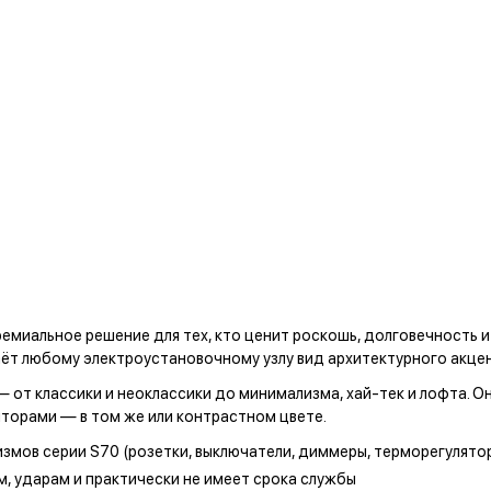
емиальное решение для тех, кто ценит роскошь, долговечность и
аёт любому электроустановочному узлу вид архитектурного акце
 от классики и неоклассики до минимализма, хай-тек и лофта. О
торами — в том же или контрастном цвете.
измов серии S70
(розетки, выключатели, диммеры, терморегулятор
, ударам и практически не имеет срока службы