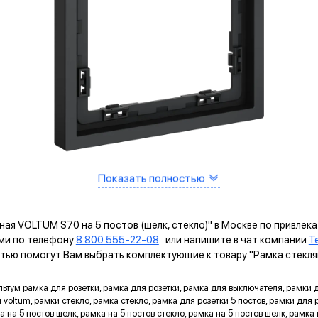
Показать полностью
Рамка
ИМУЩЕСТВА МЕХАНИЗМОВ VOLTUM ВОЛ
ная VOLTUM S70 на 5 постов (шелк, стекло)" в Москве по привлек
ми по телефону
8 800 555-22-08
или напишите в чат компании
T
САМОЗАЖИМНЫЕ КЛЕММЫ
тью помогут Вам выбрать комплектующие к товару "Рамка стеклянн
Помогают упростить процесс монтажа и гарантируют
прочное соединение между клеммой и проводом.
льтум рамка для розетки, рамка для розетки, рамка для выключателя, рамки д
oltum, рамки стекло, рамка стекло, рамка для розетки 5 постов, рамки для р
мка на 5 постов шелк, рамка на 5 постов стекло, рамка на 5 постов шелк, рамк