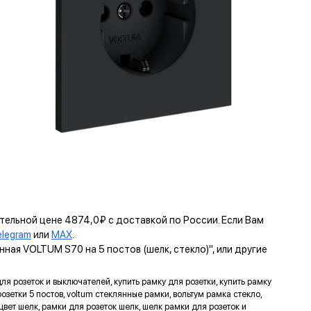
Накладка
ЬТУМ
ательной цене 4874,0₽ с доставкой по России. Если Вам
elegram
или
MAX
.
КРЕПЛЕНИЕ EASY CLICK
ая VOLTUM S70 на 5 постов (шелк, стекло)", или другие
Обеспечивает быстрое и легкое соединение механизма с
рамкой. Восемь фиксаторов по периметру нивелируют
ля розеток и выключателей, купить рамку для розетки, купить рамку
неровности стены и надежно удерживают конструкцию.
озетки 5 постов, voltum стеклянные рамки, вольтум рамка стекло,
а цвет шелк, рамки для розеток шелк, шелк рамки для розеток и