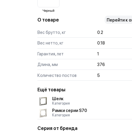
Черный
О товаре
Перейти к 
Вес брутто, кг
0.2
Вес нетто, кг
0.18
Гарантия, лет
1
Длина, мм
376
Количество постов
5
Ещё товары
Шелк
Категория
Рамки серии S70
Категория
Серия от бренда