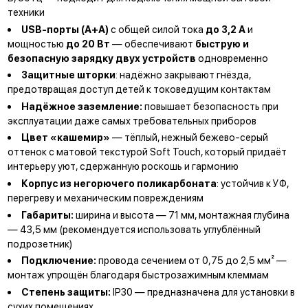
техники
USB-порты (А+А)
с общей силой тока
до 3,2 А
и
мощностью
до 20 Вт
— обеспечивают
быструю и
безопасную зарядку двух устройств
одновременно
Защитные шторки
: надёжно закрывают гнёзда,
предотвращая доступ детей к токоведущим контактам
Надёжное заземление:
повышает безопасность при
эксплуатации даже самых требовательных приборов
Цвет «кашемир»
— тёплый, нежный бежево-серый
оттенок с матовой текстурой Soft Touch, который придаёт
интерьеру уют, сдержанную роскошь и гармонию
Корпус из негорючего поликарбоната
: устойчив к УФ,
перегреву и механическим повреждениям
Габариты:
ширина и высота — 71 мм, монтажная глубина
— 43,5 мм (рекомендуется использовать углублённый
подрозетник)
Подключение:
провода сечением от 0,75 до 2,5 мм² —
монтаж упрощён благодаря быстрозажимным клеммам
Степень защиты:
IP30 — предназначена для установки в
сухих помещениях