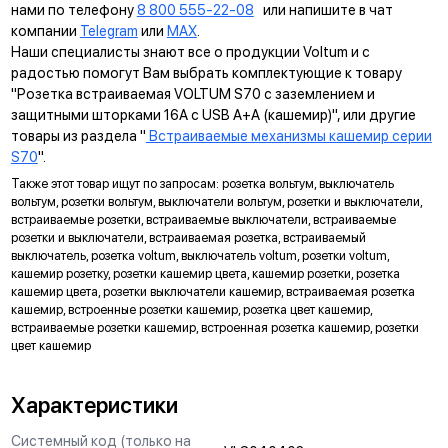
нами по телефону
8 800 555-22-08
или напишите в чат
компании
Telegram
или
MAX
.
УНИВЕРСАЛЬНЫЙ МОНТАЖ
Наши специалисты знают все о продукции Voltum и с
Суппорт поддерживает установку механизма в
радостью помогут Вам выбрать комплектующие к товару
многопостовые рамки как по горизонтали, так и по вертикали.
"Розетка встраиваемая VOLTUM S70 с заземлением и
защитными шторками 16А с USB A+A (кашемир)", или другие
ДИАГОНАЛЬНЫЕ ОТВЕРСТИЯ СУППОРТА
товары из раздела "
Встраиваемые механизмы кашемир серии
Предназначены для удобного крепления механизмов в
S70
".
нестандартных условиях, не требующих применения
Также этот товар ищут по запросам: розетка вольтум, выключатель
подрозетников.
вольтум, розетки вольтум, выключатели вольтум, розетки и выключатели,
встраиваемые розетки, встраиваемые выключатели, встраиваемые
МАРКИРОВКА
розетки и выключатели, встраиваемая розетка, встраиваемый
Метка для точного определения длины зачистки изоляции
выключатель, розетка voltum, выключатель voltum, розетки voltum,
кашемир розетку, розетки кашемир цвета, кашемир розетки, розетка
проводов, упрощающая и ускоряющая процесс монтажа.
кашемир цвета, розетки выключатели кашемир, встраиваемая розетка
АНКЕРНОЕ КРЕПЛЕНИЕ
кашемир, встроенные розетки кашемир, розетка цвет кашемир,
встраиваемые розетки кашемир, встроенная розетка кашемир, розетки
Надежно фиксирует механизм в подрозетнике, не мешая
цвет кашемир
монтажу и не выпадая из свободного положения.
ЗАЩИТА
Характеристики
Механизм выполнен с учетом защиты проводов от
Системный код (только на
повреждений при установке, обеспечивая безопасную