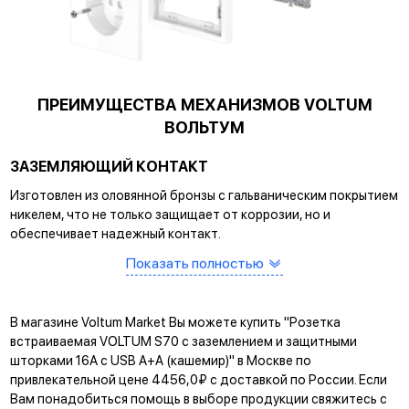
ПРЕИМУЩЕСТВА МЕХАНИЗМОВ VOLTUM
ВОЛЬТУМ
ЗАЗЕМЛЯЮЩИЙ КОНТАКТ
Изготовлен из оловянной бронзы с гальваническим покрытием
никелем, что не только защищает от коррозии, но и
обеспечивает надежный контакт.
САМОЗАЖИМНЫЕ КЛЕММЫ
Показать полностью
Помогают упростить процесс монтажа и гарантируют
прочное соединение между клеммой и проводом.
В магазине Voltum Market Вы можете купить "Розетка
КРЕПЛЕНИЕ EASY CLICK
встраиваемая VOLTUM S70 с заземлением и защитными
шторками 16А с USB A+A (кашемир)" в Москве по
Обеспечивает быстрое и легкое соединение механизма с
привлекательной цене 4456,0₽ с доставкой по России. Если
рамкой. Восемь фиксаторов по периметру нивелируют
Вам понадобиться помощь в выборе продукции свяжитесь с
неровности стены и надежно удерживают конструкцию.