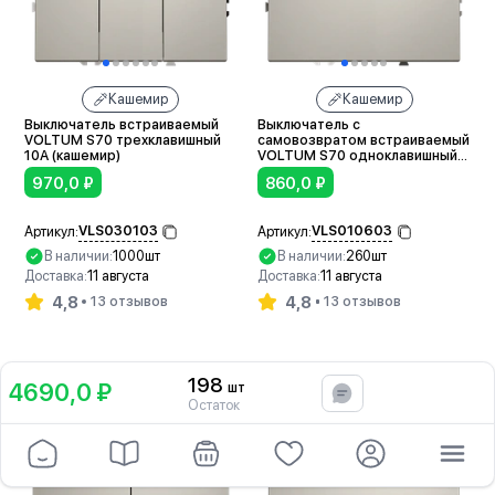
Кашемир
Кашемир
Выключатель встраиваемый
Выключатель с
VOLTUM S70 трехклавишный
самовозвратом встраиваемый
10А (кашемир)
VOLTUM S70 одноклавишный
10А (кашемир)
970,0
₽
860,0
₽
VLS030103
VLS010603
Артикул:
Артикул:
В наличии:
1000шт
В наличии:
260шт
Доставка:
11 августа
Доставка:
11 августа
4,8
4,8
13 отзывов
13 отзывов
В корзину
В корзину
198
4690,0 ₽
шт
В корзину
Остаток