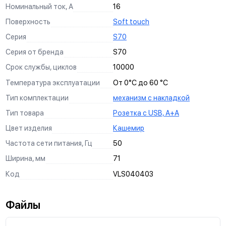
для самых сложных и продвинутых проектов.
ежедневно проверяется на производстве. Так мы
СИЛА В КАЖДОМ ЗВЕНЕ
Номинальный ток, А
16
быть уверенны, что вы и ваш дом - в безопасности.
использование наших изделий, чтобы с ними было
можем гарантировать качество каждого изделия.
максимально приятно и удобно работать.
Поверхность
Soft touch
Серия
S70
Серия от бренда
S70
Срок службы, циклов
10000
Температура эксплуатации
От 0°С до 60 °С
Тип комплектации
механизм с накладкой
Тип товара
Розетка с USB, А+А
Цвет изделия
Кашемир
Частота сети питания, Гц
50
Ширина, мм
71
Код
VLS040403
Файлы