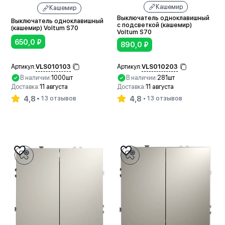
Кашемир
Кашемир
Выключатель одноклавишный
Выключатель одноклавишный
с подсветкой (кашемир)
(кашемир) Voltum S70
Voltum S70
650,0
₽
890,0
₽
VLS010103
VLS010203
Артикул:
Артикул:
В наличии:
1000шт
В наличии:
281шт
Доставка:
11 августа
Доставка:
11 августа
4,8
4,8
13 отзывов
13 отзывов
В корзину
В корзину