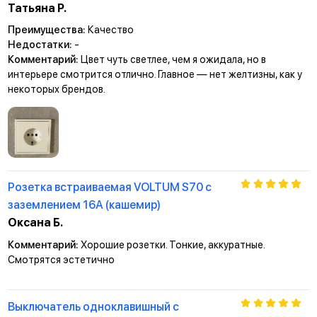
Татьяна Р.
Преимущества:
Качество
Недостатки:
-
Комментарий:
Цвет чуть светлее, чем я ожидала, но в
интерьере смотрится отлично. Главное — нет желтизны, как у
некоторых брендов.
Розетка встраиваемая VOLTUM S70 с
заземлением 16А (кашемир)
Оксана Б.
Комментарий:
Хорошие розетки. Тонкие, аккуратные.
Смотрятся эстетично
Выключатель одноклавишный с