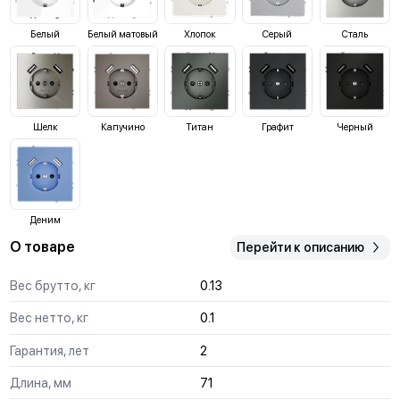
Белый
Белый матовый
Хлопок
Серый
Сталь
Шелк
Капучино
Титан
Графит
Черный
Деним
О товаре
Перейти к описанию
Вес брутто, кг
0.13
Вес нетто, кг
0.1
Гарантия, лет
2
Длина, мм
71