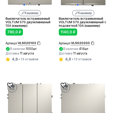
Кашемир
Кашемир
Выключатель встраиваемый
Выключатель встраиваемый
VOLTUM S70 двухклавишный
VOLTUM S70 двухклавишный с
10А (кашемир)
подсветкой 10А (кашемир)
780,0
₽
1140,0
₽
VLS020103
VLS020203
Артикул:
Артикул:
В наличии:
1000шт
В наличии:
414шт
Доставка:
11 августа
Доставка:
11 августа
4,8
4,8
13 отзывов
13 отзывов
В корзину
В корзину