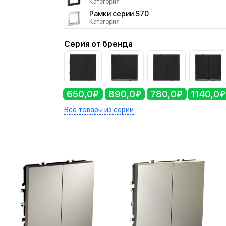
Категория
Рамки серии S70
Категория
Серия от бренда
650,0₽
890,0₽
780,0₽
1140,0₽
Все товары из серии