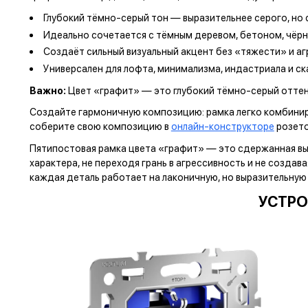
Глубокий тёмно-серый тон — выразительнее серого, но
Идеально сочетается с тёмным деревом, бетоном, чё
Создаёт сильный визуальный акцент без «тяжести» и а
Универсален для лофта, минимализма, индастриала и с
Важно:
Цвет «графит» — это глубокий тёмно-серый оттено
Создайте гармоничную композицию: рамка легко комбиниру
соберите свою композицию в
онлайн-конструкторе
розето
Пятипостовая рамка цвета «графит» — это сдержанная вы
характера, не переходя грань в агрессивность и не созда
каждая деталь работает на лаконичную, но выразительную
УСТРО