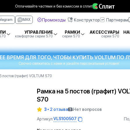
Оплачивайте частями
и без комиссии в сплит
Промокоды
Конструктор
Партнерам
elegram
MAX
ЛИ
УПРАВЛЕНИЕ
РАМКИ
АКСЕССУАРЫ
НА
 S70
комфортом серии S70
серии S70
серии S70
ЕЕ ВРЕМЯ ДЛЯ ТОГО, ЧТОБЫ КУПИТЬ VOLTUM ПО
Срочно свяжитесь с нами и узнайте персональные условия!
5 постов (графит) VOLTUM S70
Рамка на 5 постов (графит) VO
S70
3
2 отзыва
Нет вопросов
VLS100507
Артикул:
По