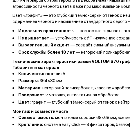
для интерьеров с характером. Эта декоративная накладка
агрессивности чёрного цвета даже при максимальной ком
Цвет «графит» — это глубокий тёмно-серый оттенок с не
сдержаннее чёрного и насыщеннее стандартного серого — 
Идеальная практичность
— полностью скрывает загр
Не выцветает
— устойчивость к УФ-излучению сохран
Выразительный акцент
— создаёт сильный визуальны
Срок службы более 10 лет
— негорючий поликарбонат
Технические характеристики рамки VOLTUM S70 гра
Габариты и материал
Количество постов:
5
Размеры:
364×80 мм
Материал:
негорючий поликарбонат, класс пожаробез
Поверхность:
матовая, антистатичная обработка
Цвет:
графит — глубокий тёмно-серый оттенок с нейт
Монтаж и совместимость
Совместимость:
монтажные коробки 68×68 мм, все м
Крепление:
система Easy Click — 8 фиксаторов, безл