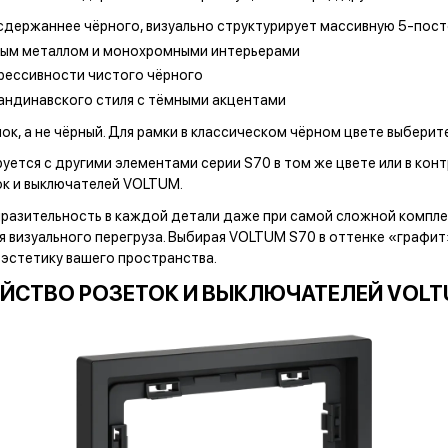
 сдержаннее чёрного, визуально структурирует массивную 5-пос
рным металлом и монохромными интерьерами
грессивности чистого чёрного
кандинавского стиля с тёмными акцентами
к, а не чёрный. Для рамки в классическом чёрном цвете выбери
ется с другими элементами серии S70 в том же цвете или в ко
к и выключателей VOLTUM.
разительность в каждой детали даже при самой сложной комплек
вая визуального перегруза. Выбирая VOLTUM S70 в оттенке «графи
 эстетику вашего пространства.
ЙСТВО РОЗЕТОК И ВЫКЛЮЧАТЕЛЕЙ VOLT