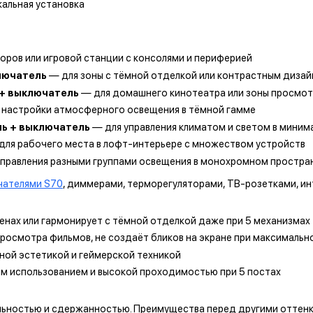
кальная установка
оров или игровой станции с консолями и периферией
ключатель
— для зоны с тёмной отделкой или контрастным диза
 + выключатель
— для домашнего кинотеатра или зоны просмот
 настройки атмосферного освещения в тёмной гамме
ль + выключатель
— для управления климатом и светом в миним
для рабочего места в лофт-интерьере с множеством устройств
правления разными группами освещения в монохромном простра
чателями S70
, диммерами, терморегуляторами, ТВ-розетками, и
тенах или гармонирует с тёмной отделкой даже при 5 механизмах
просмотра фильмов, не создаёт бликов на экране при максималь
ной эстетикой и геймерской техникой
ым использованием и высокой проходимостью при 5 постах
ельностью и сдержанностью. Преимущества перед другими оттенк