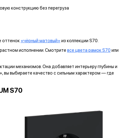
товую конструкцию без перегруза
те оттенок
«чёрный матовый»
из коллекции S70.
нтрастном исполнении. Смотрите
все цвета рамок S70
или
тации механизмов. Она добавляет интерьеру глубины и
т», вы выбираете качество с сильным характером — где
UM S70