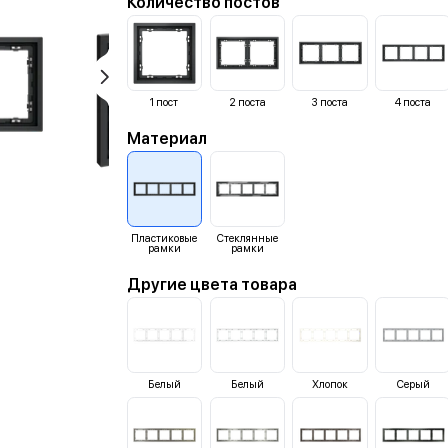
Количество постов
1
пост
2
поста
3
поста
4
поста
Материал
Пластиковые
Стеклянные
рамки
рамки
Другие цвета товара
Белый
Белый
Хлопок
Серый