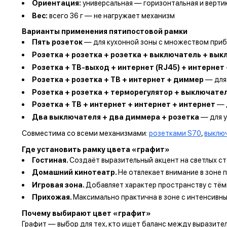
Ориентация:
универсальная — горизонтальная и верти
Вес:
всего 36 г — не нагружает механизм
Варианты применения пятипостовой рамки
Пять розеток
— для кухонной зоны с множеством приб
Розетка + розетка + розетка + выключатель + вы
Розетка + ТВ-выход + интернет (RJ45) + интернет
Розетка + розетка + ТВ + интернет + диммер
— для
Розетка + розетка + терморегулятор + выключате
Розетка + ТВ + интернет + интернет + интернет
— 
Два выключателя + два диммера + розетка
— для у
Совместима со всеми механизмами:
розетками S70
,
выклю
Где установить рамку цвета «графит»
Гостиная.
Создаёт выразительный акцент на светлых с
Домашний кинотеатр.
Не отвлекает внимание в зоне 
Игровая зона.
Добавляет характер пространству с тём
Прихожая.
Максимально практична в зоне с интенсивн
Почему выбирают цвет «графит»
Графит — выбор для тех, кто ищет баланс между выразит