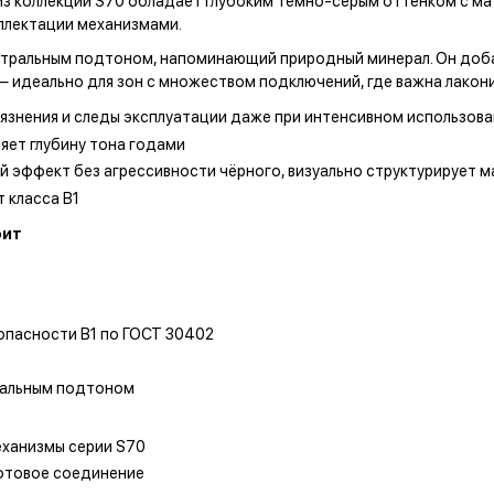
 из коллекции S70 обладает глубоким тёмно-серым оттенком с м
плектации механизмами.
йтральным подтоном, напоминающий природный минерал. Он добав
идеально для зон с множеством подключений, где важна лаконич
язнения и следы эксплуатации даже при интенсивном использова
яет глубину тона годами
й эффект без агрессивности чёрного, визуально структурирует 
 класса В1
фит
опасности В1 по ГОСТ 30402
ральным подтоном
еханизмы серии S70
юфтовое соединение