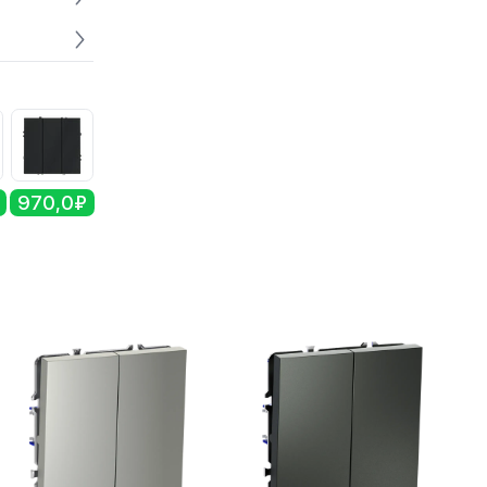
970,0₽