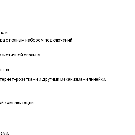
йном
ра с полным набором подключений
алистичной спальне
нстве
нтернет-розетками и другими механизмами линейки.
ной комплектации
ами: