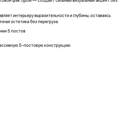
атовой фактурой — создаёт сильный визуальный акцент без
ляет интерьеру выразительности и глубины, оставаясь
ная эстетика без перегруза.
нии 5 постов
массивную 5-постовую конструкцию