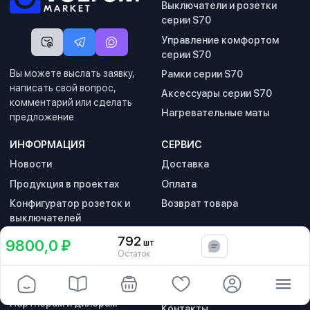
Выключатели и розетки
серии S70
Управление комфортом
серии S70
Вы можете выслать заявку,
Рамки серии S70
написать свой вопрос,
Аксессуары серии S70
комментарий или сделать
Нагревательные маты
предложение
ИНФОРМАЦИЯ
СЕРВИС
Новости
Доставка
Продукция в проектах
Оплата
Конфигуратор розеток и
Возврат товара
выключателей
792
9800,0 ₽
шт
В корзину
СОТРУДНИЧЕСТВО
КОМПАНИЯ
Остаток
Дизайнерам и
О компании
архитекторам
Реквизиты
Партнерам и дилерам
Контакты