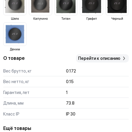
Шелк
Капучино
Титан
Графит
Черный
Деним
О товаре
Перейти к описанию
Вес брутто, кг
0.172
Вес нетто, кг
0.15
Гарантия, лет
1
Длина, мм
73.8
Класс IP
IP 30
Ещё товары