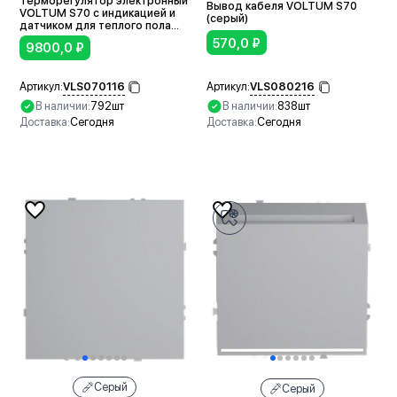
Терморегулятор электронный
Вывод кабеля VOLTUM S70
VOLTUM S70 с индикацией и
(серый)
датчиком для теплого пола
(серый)
570,0
₽
9800,0
₽
VLS080216
VLS070116
Артикул:
Артикул:
В наличии:
838шт
В наличии:
792шт
Доставка:
Сегодня
Доставка:
Сегодня
В корзину
В корзину
Серый
Серый