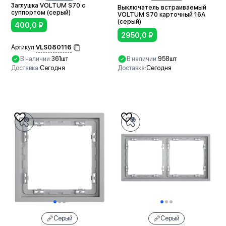
Заглушка VOLTUM S70 с
Выключатель встраиваемый
суппортом (серый)
VOLTUM S70 карточный 16А
(серый)
400,0
₽
2950,0
₽
VLS080116
Артикул:
В наличии:
361шт
В наличии:
958шт
Доставка:
Сегодня
Доставка:
Сегодня
В корзину
В корзину
Серый
Серый