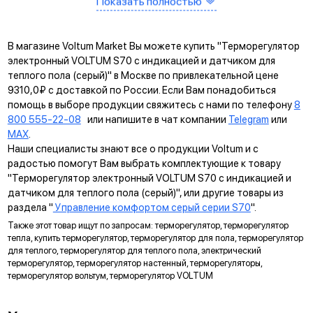
САМОЗАЖИМНЫЕ КЛЕММЫ
Помогают упростить процесс монтажа и гарантируют
прочное соединение между клеммой и проводом.
В магазине Voltum Market Вы можете купить "Терморегулятор
КРЕПЛЕНИЕ EASY CLICK
электронный VOLTUM S70 с индикацией и датчиком для
теплого пола (серый)" в Москве по привлекательной цене
Обеспечивает быстрое и легкое соединение механизма с
9310,0₽ с доставкой по России. Если Вам понадобиться
рамкой. Восемь фиксаторов по периметру нивелируют
помощь в выборе продукции свяжитесь с нами по телефону
8
неровности стены и надежно удерживают конструкцию.
800 555-22-08
или напишите в чат компании
Telegram
или
MAX
.
УНИВЕРСАЛЬНЫЙ МОНТАЖ
Наши специалисты знают все о продукции Voltum и с
Суппорт поддерживает установку механизма в
радостью помогут Вам выбрать комплектующие к товару
многопостовые рамки как по горизонтали, так и по вертикали.
"Терморегулятор электронный VOLTUM S70 с индикацией и
датчиком для теплого пола (серый)", или другие товары из
ДИАГОНАЛЬНЫЕ ОТВЕРСТИЯ СУППОРТА
раздела "
Управление комфортом серый серии S70
".
Предназначены для удобного крепления механизмов в
Также этот товар ищут по запросам: терморегулятор, терморегулятор
нестандартных условиях, не требующих применения
тепла, купить терморегулятор, терморегулятор для пола, терморегулятор
подрозетников.
для теплого, терморегулятор для теплого пола, электрический
терморегулятор, терморегулятор настенный, терморегуляторы,
МАРКИРОВКА
терморегулятор вольтум, терморегулятор VOLTUM
Метка для точного определения длины зачистки изоляции
проводов, упрощающая и ускоряющая процесс монтажа.