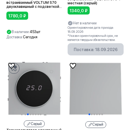
встраиваемый VOLTUM S70
местная (серый)
двухклавишный с подсветкой
1340,0
₽
10А (серый)
1780,0
₽
Нет в наличии
Ориентировочная дата прихода:
В наличии:
453шт
18.09.2026
*Указан ориентировочный срок, не
Доставка:
Сегодня
является твердым обязательством.
В корзину
Поставка: 18.09.2026
Серый
Серый