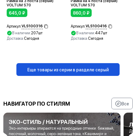
Рамка на 3 поста (серый)
Рамка на 4 поста (серый)
VOLTUM S70
VOLTUM S70
645,0
₽
860,0
₽
VLS100316
VLS100416
Артикул:
Артикул:
В наличии:
207шт
В наличии:
447шт
Доставка:
Сегодня
Доставка:
Сегодня
В корзину
В корзину
Еще товары из серии в разделе серый
НАВИГАТОР ПО СТИЛЯМ
Все
ЭКО-СТИЛЬ / НАТУРАЛЬНЫЙ
Л
Эко-интерьеры опираются на природные оттенки: бежевый,
Для
песочный, молочный, серо-зелёные тона. «Кашемир» и