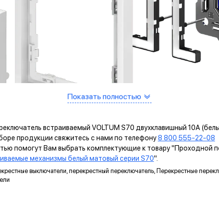
Показать полностью
ереключатель встраиваемый VOLTUM S70 двухклавишный 10А (белы
ыборе продукции свяжитесь с нами по телефону
8 800 555-22-08
и
остью помогут Вам выбрать комплектующие к товару "Проходной
иваемые механизмы белый матовый серии S70
".
рекрестные выключатели, перекрестный переключатель, Перекрестные пере
тели
ИМУЩЕСТВА МЕХАНИЗМОВ VOLTUM ВОЛ
САМОЗАЖИМНЫЕ КЛЕММЫ