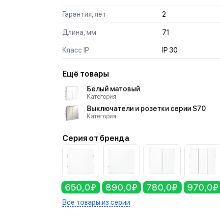
Гарантия, лет
2
Длина, мм
71
Класс IP
IP 30
Ещё товары
Белый матовый
Категория
Выключатели и розетки серии S70
Категория
Серия от бренда
650,0₽
890,0₽
780,0₽
970,0₽
Все товары из серии