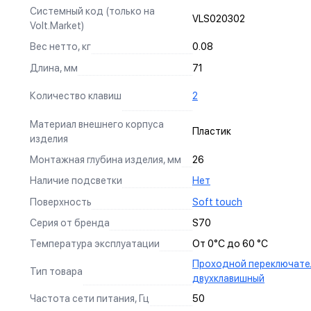
Системный код (только на
VLS020302
Изготовлен из оловянной бронзы с гальваническим
Volt.Market)
покрытием никелем, что не только защищает от коррозии,
Вес нетто, кг
0.08
но и обеспечивает надежный контакт.
Длина, мм
71
УНИВЕРСАЛЬНЫЙ МОНТАЖ
Суппорт поддерживает установку механизма в
Количество клавиш
2
многопостовые рамки как по горизонтали, так и по
вертикали.
Материал внешнего корпуса
Пластик
изделия
АНКЕРНОЕ КРЕПЛЕНИЕ
Монтажная глубина изделия, мм
26
Надежно фиксирует механизм в подрозетнике, не мешая
Наличие подсветки
Нет
монтажу и не выпадая из свободного положения.
Поверхность
Soft touch
Серия от бренда
S70
СИЛОВЫЕ КОНТАКТЫ
Температура эксплуатации
От 0°С до 60 °С
Изготовлены по международному стандарту из оловянной
Проходной переключате
ДИЗАЙН
бронзы, гарантируют долговечность и надежность
Тип товара
БЕЗОПАСНОСТЬ
двухклавишный
эксплуатации.
Мы продумываем все до самых мелочей, чтобы наши 
Каждое наше изделие проходит многоступенчатое т
УДОБСТВО
Частота сети питания, Гц
50
и современным дополнением интерьера.
могли быть уверенны, что вы и ваш дом - в безопаснос