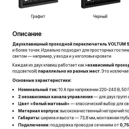
Графит
Черный
Описание
Двухклавишный проходной переключатель VOLTUM 
и более точек. Идеально подходит для просторных гостины
светом — например, у входа и у изголовья кровати.
Каждая из двух клавиш работает как н
езависимый проход
подсветкой)
параллельно из разных мест
. Это исключа
Основные характеристики:
Номинальный ток:
10 А при напряжении 220–240 В, 50 
2 независимых канала управления
— для двух групп 
Цвет «белый матовый»
— классический выбор для све
Материал корпуса:
высококачественный негорючий по
Габариты:
ширина и высота — 73,8 мм, монтажная глуб
Подключение:
поддержка проводов сечением от
0,75