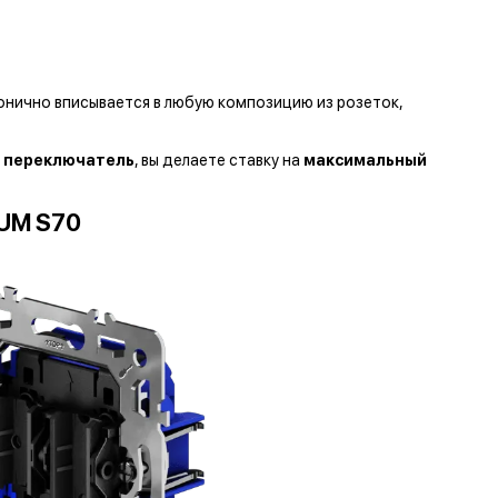
онично вписывается в любую композицию из розеток,
 переключатель
, вы делаете ставку на
максимальный
UM S70