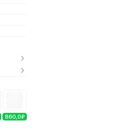
860,0₽