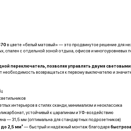
S70
в цвете «белый матовый» — это продвинутое решение для нез
х, спален с отдельной зоной отдыха, офисов и многоуровневых п
ной переключатель, позволяя управлять двумя световым
ет необходимость возвращаться к первому выключателю и значи
Гц
светильников
тлых интерьеров в стилях сканди, минимализм и неоклассика
ликарбонат, устойчивый к царапинам и УФ-воздействию
ина — 31,5 мм (оптимальна для стандартных подрозетников)
 до 2,5 мм²
— быстрый и надёжный монтаж благодаря
быстроз