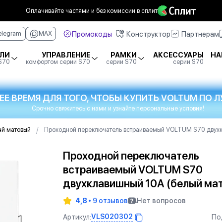
Оплачивайте частями
и без комиссии в сплит
Промокоды
Конструктор
Партнерам
elegram
MAX
ЛИ
УПРАВЛЕНИЕ
РАМКИ
АКСЕССУАРЫ
НА
 S70
комфортом серии S70
серии S70
серии S70
ЕЕ ВРЕМЯ ДЛЯ ТОГО, ЧТОБЫ КУПИТЬ VOLTUM ПО
Срочно свяжитесь с нами и узнайте персональные условия!
/
ый матовый
Проходной переключатель встраиваемый VOLTUM S70 двухк
Проходной переключатель
встраиваемый VOLTUM S70
двухклавишный 10А (белый ма
4,8
9 отзывов
Нет вопросов
VLS020302
Артикул:
По