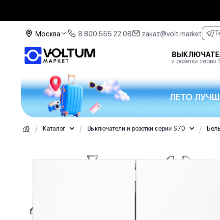
Москва
8 800 555 22 08
zakaz@volt.market
T
ВЫКЛЮЧАТЕ
и розетки серии
ЛЕТО ЛУЧШ
/
/
/
Каталог
Выключатели и розетки серии S70
Бел