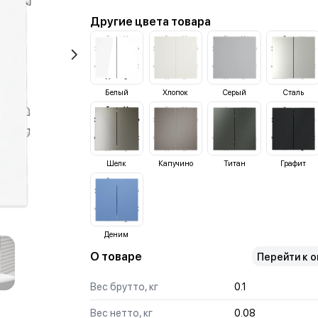
Другие цвета товара
Белый
Хлопок
Серый
Сталь
Шелк
Капучино
Титан
Графит
Деним
О товаре
Перейти к 
Вес брутто, кг
0.1
Вес нетто, кг
0.08