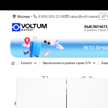
Москва
8 800 555 22 08
zakaz@volt.market
T
ВЫКЛЮЧАТЕ
и розетки серии
ЛЕТО ЛУЧШ
/
/
/
Каталог
Выключатели и розетки серии S70
Бел