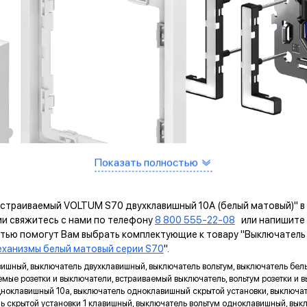
Показать полностью
встраиваемый VOLTUM S70 двухклавишный 10А (белый матовый)" в
ии свяжитесь с нами по телефону
8 800 555-22-08
или напишите 
остью помогут Вам выбрать комплектующие к товару "Выключател
ханизмы белый матовый серии S70
".
авишный, выключатель двухклавишный, выключатель вольтум, выключатель бел
емые розетки и выключатели, встраиваемый выключатель, вольтум розетки и 
оклавишный 10а, выключатель одноклавишный скрытой установки, выключате
ИМУЩЕСТВА МЕХАНИЗМОВ VOLTUM ВОЛ
ь скрытой установки 1 клавишный, выключатель вольтум одноклавишный, вык