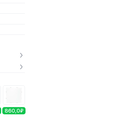
860,0₽