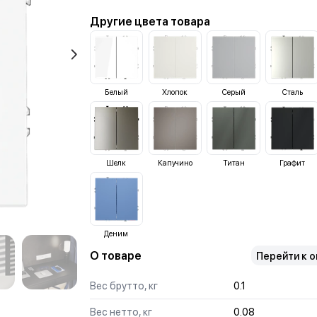
Другие цвета товара
Белый
Хлопок
Серый
Сталь
Шелк
Капучино
Титан
Графит
Деним
О товаре
Перейти к 
Вес брутто, кг
0.1
Вес нетто, кг
0.08