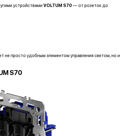
другими устройствами
VOLTUM S70
— от розеток до
ет не просто удобным элементом управления светом, но и
UM S70