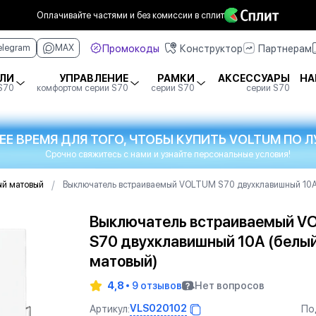
Оплачивайте частями
и без комиссии в сплит
Промокоды
Конструктор
Партнерам
elegram
MAX
ЛИ
УПРАВЛЕНИЕ
РАМКИ
АКСЕССУАРЫ
НА
 S70
комфортом серии S70
серии S70
серии S70
ЕЕ ВРЕМЯ ДЛЯ ТОГО, ЧТОБЫ КУПИТЬ VOLTUM ПО
Срочно свяжитесь с нами и узнайте персональные условия!
/
ый матовый
Выключатель встраиваемый VOLTUM S70 двухклавишный 10А
Выключатель встраиваемый V
S70 двухклавишный 10А (белы
матовый)
4,8
9 отзывов
Нет вопросов
VLS020102
Артикул:
По