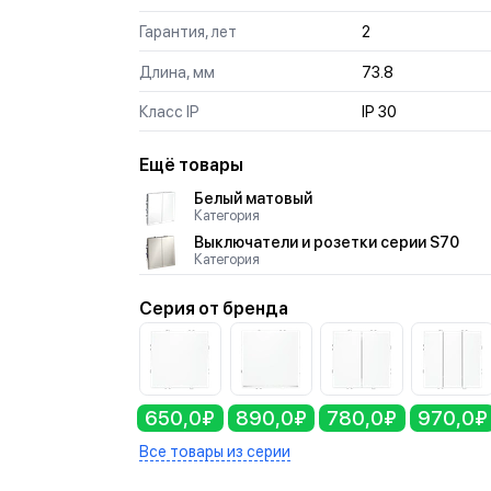
Гарантия, лет
2
Длина, мм
73.8
Класс IP
IP 30
Ещё товары
Белый матовый
Категория
Выключатели и розетки серии S70
Категория
Серия от бренда
650,0₽
890,0₽
780,0₽
970,0₽
Все товары из серии