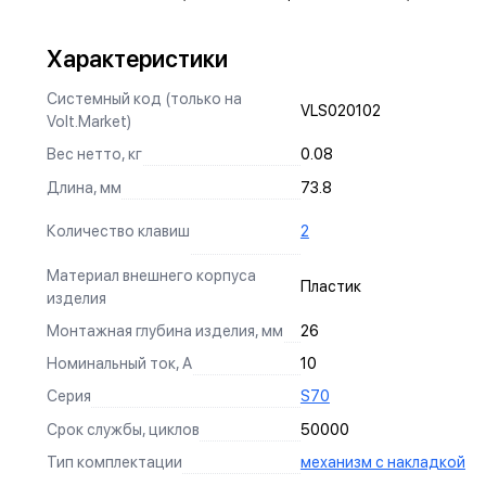
ЗАЗЕМЛЯЮЩИЙ КОНТАКТ
Характеристики
Изготовлен из оловянной бронзы с гальваническим
покрытием никелем, что не только защищает от коррозии,
Системный код (только на
VLS020102
но и обеспечивает надежный контакт.
Volt.Market)
УНИВЕРСАЛЬНЫЙ МОНТАЖ
Вес нетто, кг
0.08
Длина, мм
73.8
Суппорт поддерживает установку механизма в
многопостовые рамки как по горизонтали, так и по
Количество клавиш
2
вертикали.
АНКЕРНОЕ КРЕПЛЕНИЕ
Материал внешнего корпуса
Пластик
изделия
Надежно фиксирует механизм в подрозетнике, не мешая
монтажу и не выпадая из свободного положения.
Монтажная глубина изделия, мм
26
Номинальный ток, А
10
Серия
S70
СИЛОВЫЕ КОНТАКТЫ
Срок службы, циклов
50000
Изготовлены по международному стандарту из оловянной
ДИЗАЙН
Тип комплектации
механизм с накладкой
бронзы, гарантируют долговечность и надежность
БЕЗОПАСНОСТЬ
эксплуатации.