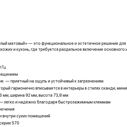
елый матовый» — это функциональное и эстетичное решение для 
ихожих и кухонь, где требуется раздельное включение основного
 Гц
свещением
к — приятный на ощупь и устойчивый к загрязнениям
орый гармонично вписывается в интерьеры в стилях сканди, мини
6 мм, ширина 92 мм, высота 73,8 мм
м² — легко и надёжно благодаря быстрозажимным клеммам
лючения
и внутри сухих помещений
 серии S70