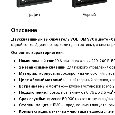
Графит
Черный
Описание
Двухклавишный выключатель VOLTUM S70
в цвете «б
одной точке. Идеально подходит для гостиных, спален, пр
Основные характеристики:
Номинальный ток:
10 А при напряжении 220–240 В, 50
2 независимые клавиши:
для гибкого управления о
Материал корпуса:
высокопрочный негорючий пласти
Цвет «белый матовый»
— нейтральный оттенок, кот
Встраиваемый монтаж
— глубина установки всего 2
Подключение
: провода сечением от 0,75 до 2,5 м
Срок службы:
не менее 50 000 циклов включения/вык
Степень защиты:
IP30 — предназначен для установк
Комплектация:
механизм + накладка в едином стиле