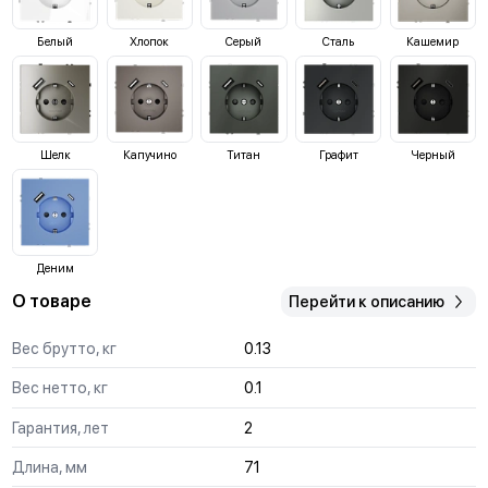
Белый
Хлопок
Серый
Сталь
Кашемир
Шелк
Капучино
Титан
Графит
Черный
Деним
О товаре
Перейти к описанию
Вес брутто, кг
0.13
Вес нетто, кг
0.1
Гарантия, лет
2
Длина, мм
71