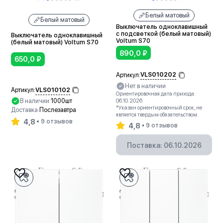
Белый матовый
Белый матовый
Выключатель одноклавишный
с подсветкой (белый матовый)
Выключатель одноклавишный
Voltum S70
(белый матовый) Voltum S70
890,0
₽
650,0
₽
VLS010202
Артикул:
Нет в наличии
VLS010102
Артикул:
Ориентировочная дата прихода:
В наличии:
1000шт
06.10.2026
*Указан ориентировочный срок, не
Доставка:
Послезавтра
является твердым обязательством.
4,8
9 отзывов
4,8
9 отзывов
В корзину
Поставка: 06.10.2026