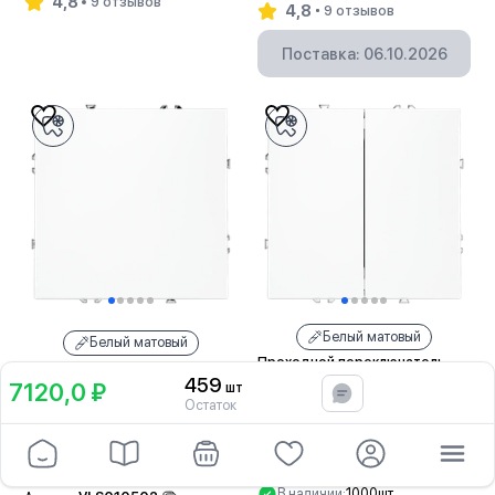
4,8
9 отзывов
4,8
9 отзывов
В корзину
Поставка: 06.10.2026
Белый матовый
Белый матовый
Проходной переключатель
Перекрестный переключатель
встраиваемый VOLTUM S70
459
7120,0 ₽
шт
встраиваемый VOLTUM S70
В корзину
двухклавишный 10А (белый
одноклавишный 10А (белый
Остаток
матовый)
890,0
₽
матовый)
1030,0
₽
VLS020302
Артикул:
В наличии:
1000шт