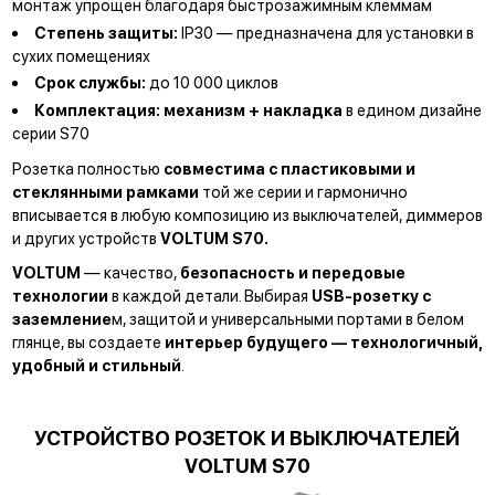
монтаж упрощён благодаря быстрозажимным клеммам
Степень защиты:
IP30 — предназначена для установки в
сухих помещениях
Срок службы:
до 10 000 циклов
Комплектация:
механизм + накладка
в едином дизайне
серии S70
Розетка полностью
совместима с пластиковыми и
стеклянными рамками
той же серии и гармонично
вписывается в любую композицию из выключателей, диммеров
и других устройств
VOLTUM S70.
VOLTUM
— качество,
безопасность и
передовые
технологии
в каждой детали.
Выбирая
USB-розетку с
заземление
м, защитой и универсальными портами в белом
глянце, вы создаете
интерьер будущего — технологичный,
удобный и стильный
.
УСТРОЙСТВО РОЗЕТОК И ВЫКЛЮЧАТЕЛЕЙ
VOLTUM S70