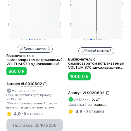
Белый матовый
Белый матовый
Выключатель с
Выключатель с
самовозвратом встраиваемый
самовозвратом встраиваемый
VOLTUM S70 одноклавишный
VOLTUM S70 двухклавишный
10А (белый матовый)
860,0
₽
10А (белый матовый)
1000,0
₽
VLS010602
Артикул:
Нет в наличии
VLS020602
Артикул:
Ориентировочная дата прихода:
В наличии:
53шт
25.10.2026
*Указан ориентировочный срок, не
Доставка:
Послезавтра
является твердым обязательством.
4,8
9 отзывов
4,8
9 отзывов
В корзину
Поставка: 25.10.2026