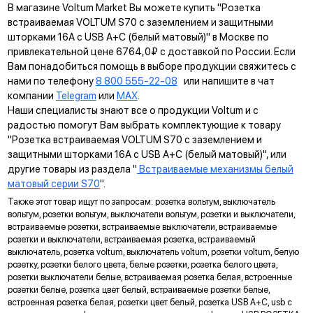
В магазине Voltum Market Вы можете купить "Розетка
КРЕПЛЕНИЕ EASY CLICK
встраиваемая VOLTUM S70 с заземлением и защитными
шторками 16А с USB А+С (белый матовый)" в Москве по
Обеспечивает быстрое и легкое соединение механизма с
привлекательной цене 6764,0₽ с доставкой по России. Если
рамкой. Восемь фиксаторов по периметру нивелируют
Вам понадобиться помощь в выборе продукции свяжитесь с
неровности стены и надежно удерживают конструкцию.
нами по телефону
8 800 555-22-08
или напишите в чат
компании
Telegram
или
MAX
.
УНИВЕРСАЛЬНЫЙ МОНТАЖ
Наши специалисты знают все о продукции Voltum и с
Суппорт поддерживает установку механизма в
радостью помогут Вам выбрать комплектующие к товару
многопостовые рамки как по горизонтали, так и по вертикали.
"Розетка встраиваемая VOLTUM S70 с заземлением и
защитными шторками 16А с USB А+С (белый матовый)", или
ДИАГОНАЛЬНЫЕ ОТВЕРСТИЯ СУППОРТА
другие товары из раздела "
Встраиваемые механизмы белый
Предназначены для удобного крепления механизмов в
матовый серии S70
".
нестандартных условиях, не требующих применения
Также этот товар ищут по запросам: розетка вольтум, выключатель
подрозетников.
вольтум, розетки вольтум, выключатели вольтум, розетки и выключатели,
встраиваемые розетки, встраиваемые выключатели, встраиваемые
МАРКИРОВКА
розетки и выключатели, встраиваемая розетка, встраиваемый
Метка для точного определения длины зачистки изоляции
выключатель, розетка voltum, выключатель voltum, розетки voltum, белую
розетку, розетки белого цвета, белые розетки, розетка белого цвета,
проводов, упрощающая и ускоряющая процесс монтажа.
розетки выключатели белые, встраиваемая розетка белая, встроенные
АНКЕРНОЕ КРЕПЛЕНИЕ
розетки белые, розетка цвет белый, встраиваемые розетки белые,
встроенная розетка белая, розетки цвет белый, розетка USB A+С, usb с
Надежно фиксирует механизм в подрозетнике, не мешая