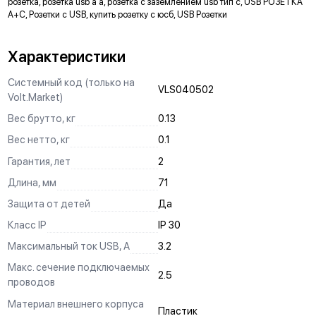
розетка, розетка usb a a, розетка с заземлением usb тип с, USB РОЗЕТКА
монтажу и не выпадая из свободного положения.
A+С, Розетки с USB, купить розетку с юсб, USB Розетки
ЗАЩИТА
Характеристики
Механизм выполнен с учетом защиты проводов от
повреждений при установке, обеспечивая безопасную
Системный код (только на
эксплуатацию и исключая вероятность замыкания на детали
VLS040502
Volt.Market)
корпуса.
Вес брутто, кг
0.13
КРЕПЛЕНИЕ "ШИП-ПАЗ"
Вес нетто, кг
0.1
Ускоряет процесс монтажа и регулировки горизонта в
Гарантия, лет
2
многопостовых конструкциях.
Длина, мм
71
СИЛОВЫЕ КОНТАКТЫ
Защита от детей
Да
Изготовлены по международному стандарту из оловянной
бронзы, гарантируют долговечность и надежность
Класс IP
IP 30
эксплуатации.
Максимальный ток USB, А
3.2
ЛЕГКОПОДВИЖНЫЕ КНОПКИ ОТСОЕДИНЕНИЯ
Макс. сечение подключаемых
2.5
Помогают быстро и без специальных инструментов
проводов
отсоединенить провода при демонтаже.
Материал внешнего корпуса
Пластик