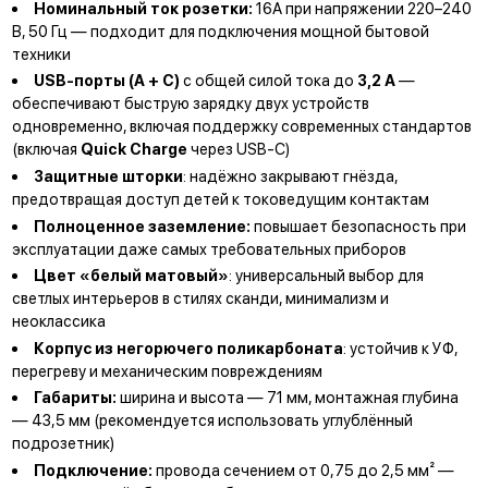
Номинальный ток розетки:
16А при напряжении 220–240
В, 50 Гц — подходит для подключения мощной бытовой
техники
USB-порты (A + C)
с общей силой тока до
3,2 А
—
обеспечивают быструю зарядку двух устройств
одновременно, включая поддержку современных стандартов
(включая
Quick Charge
через USB-C)
Защитные шторки
: надёжно закрывают гнёзда,
предотвращая доступ детей к токоведущим контактам
Полноценное
заземление:
повышает безопасность при
эксплуатации даже самых требовательных приборов
Цвет «белый матовый»
: универсальный выбор для
светлых интерьеров в стилях сканди, минимализм и
неоклассика
Корпус из негорючего поликарбоната
: устойчив к УФ,
перегреву и механическим повреждениям
Габариты:
ширина и высота — 71 мм, монтажная глубина
— 43,5 мм (рекомендуется использовать углублённый
подрозетник)
Подключение:
провода сечением от 0,75 до 2,5 мм² —