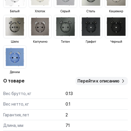
Белый
Хлопок
Серый
Сталь
Кашемир
Шелк
Капучино
Титан
Графит
Черный
Деним
О товаре
Перейти к описанию
Вес брутто, кг
0.13
Вес нетто, кг
0.1
Гарантия, лет
2
Длина, мм
71