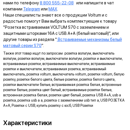
нами по телефону
8 800 555-22-08
или напишите в чат
компании
Telegram
или
MAX
.
УНИВЕРСАЛЬНЫЙ МОНТАЖ
Наши специалисты знают все о продукции Voltum и с
Суппорт поддерживает установку механизма в
радостью помогут Вам выбрать комплектующие к товару
многопостовые рамки как по горизонтали, так и по вертикали.
"Розетка встраиваемая VOLTUM S70 с заземлением и
защитными шторками 16А с USB A+A (белый матовый)", или
ДИАГОНАЛЬНЫЕ ОТВЕРСТИЯ СУППОРТА
другие товары из раздела "
Встраиваемые механизмы белый
Предназначены для удобного крепления механизмов в
матовый серии S70
".
нестандартных условиях, не требующих применения
Также этот товар ищут по запросам: розетка вольтум, выключатель
подрозетников.
вольтум, розетки вольтум, выключатели вольтум, розетки и выключатели,
встраиваемые розетки, встраиваемые выключатели, встраиваемые
МАРКИРОВКА
розетки и выключатели, встраиваемая розетка, встраиваемый
Метка для точного определения длины зачистки изоляции
выключатель, розетка voltum, выключатель voltum, розетки voltum, белую
розетку, розетки белого цвета, белые розетки, розетка белого цвета,
проводов, упрощающая и ускоряющая процесс монтажа.
розетки выключатели белые, встраиваемая розетка белая, встроенные
АНКЕРНОЕ КРЕПЛЕНИЕ
розетки белые, розетка цвет белый, встраиваемые розетки белые,
встроенная розетка белая, розетки цвет белый, розетка USB A+A, usb a
Надежно фиксирует механизм в подрозетнике, не мешая
розетка, розетка usb a a, розетка с заземлением usb тип a, USB РОЗЕТКА
монтажу и не выпадая из свободного положения.
A+A, Розетки с USB, купить розетку с юсб, USB Розетки
ЗАЩИТА
Характеристики
Механизм выполнен с учетом защиты проводов от
повреждений при установке, обеспечивая безопасную