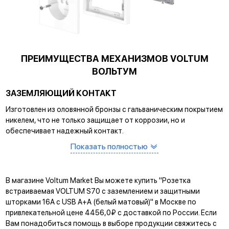
ПРЕИМУЩЕСТВА МЕХАНИЗМОВ VOLTUM
ВОЛЬТУМ
ЗАЗЕМЛЯЮЩИЙ КОНТАКТ
Изготовлен из оловянной бронзы с гальваническим покрытием
никелем, что не только защищает от коррозии, но и
обеспечивает надежный контакт.
Показать полностью
САМОЗАЖИМНЫЕ КЛЕММЫ
Помогают упростить процесс монтажа и гарантируют
прочное соединение между клеммой и проводом.
В магазине Voltum Market Вы можете купить "Розетка
КРЕПЛЕНИЕ EASY CLICK
встраиваемая VOLTUM S70 с заземлением и защитными
шторками 16А с USB A+A (белый матовый)" в Москве по
Обеспечивает быстрое и легкое соединение механизма с
привлекательной цене 4456,0₽ с доставкой по России. Если
рамкой. Восемь фиксаторов по периметру нивелируют
Вам понадобиться помощь в выборе продукции свяжитесь с
неровности стены и надежно удерживают конструкцию.