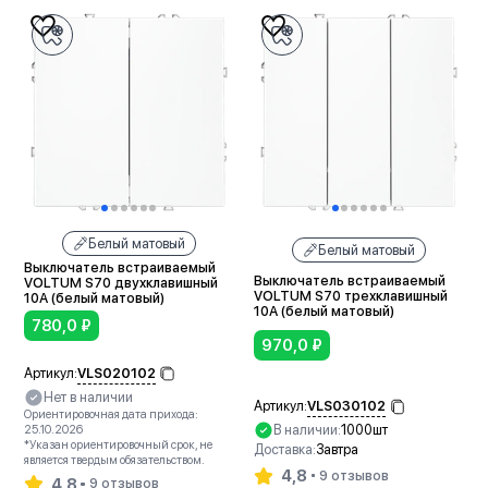
Белый матовый
Белый матовый
Выключатель встраиваемый
Выключатель встраиваемый
VOLTUM S70 двухклавишный
VOLTUM S70 трехклавишный
10А (белый матовый)
10А (белый матовый)
780,0
₽
970,0
₽
VLS020102
Артикул:
Нет в наличии
VLS030102
Артикул:
Ориентировочная дата прихода:
В наличии:
1000шт
25.10.2026
*Указан ориентировочный срок, не
Доставка:
Завтра
является твердым обязательством.
4,8
9 отзывов
4,8
9 отзывов