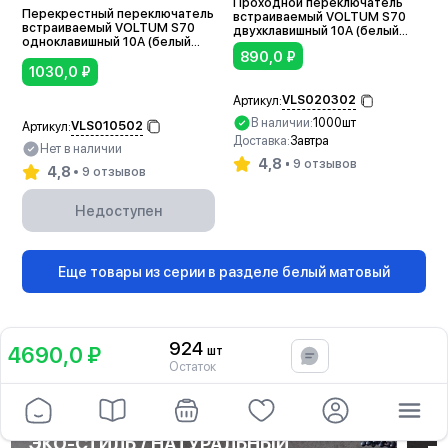
Проходной переключатель
Перекрестный переключатель
встраиваемый VOLTUM S70
встраиваемый VOLTUM S70
двухклавишный 10А (белый
одноклавишный 10А (белый
матовый)
890,0
₽
матовый)
1030,0
₽
VLS020302
Артикул:
В наличии:
1000шт
VLS010502
Артикул:
Доставка:
Завтра
Нет в наличии
4,8
9 отзывов
4,8
9 отзывов
В корзину
Недоступен
Еще товары из серии в разделе белый матовый
924
4690,0 ₽
шт
В корзину
Остаток
НАВИГАТОР ПО СТИЛЯМ
Все
ЭКО-СТИЛЬ / НАТУРАЛЬНЫЙ