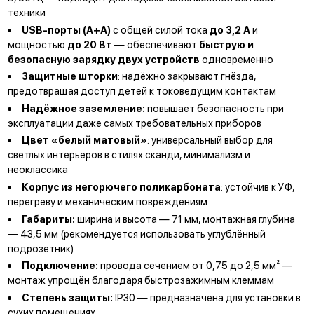
техники
USB-порты (А+А)
с общей силой тока
до 3,2 А
и
мощностью
до 20 Вт
— обеспечивают
быструю и
безопасную зарядку двух устройств
одновременно
Защитные шторки
: надёжно закрывают гнёзда,
предотвращая доступ детей к токоведущим контактам
Надёжное заземление:
повышает безопасность при
эксплуатации даже самых требовательных приборов
Цвет «белый матовый»
: универсальный выбор для
светлых интерьеров в стилях сканди, минимализм и
неоклассика
Корпус из негорючего поликарбоната
: устойчив к УФ,
перегреву и механическим повреждениям
Габариты:
ширина и высота — 71 мм, монтажная глубина
— 43,5 мм (рекомендуется использовать углублённый
подрозетник)
Подключение:
провода сечением от 0,75 до 2,5 мм² —
монтаж упрощён благодаря быстрозажимным клеммам
Степень защиты:
IP30 — предназначена для установки в
сухих помещениях