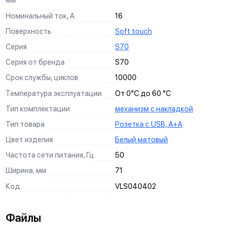
для самых сложных и продвинутых проектов.
ежедневно проверяется на производстве. Так мы
СИЛА В КАЖДОМ ЗВЕНЕ
быть уверенны, что вы и ваш дом - в безопасности.
использование наших изделий, чтобы с ними было
можем гарантировать качество каждого изделия.
Номинальный ток, А
16
максимально приятно и удобно работать.
Поверхность
Soft touch
Серия
S70
Серия от бренда
S70
Срок службы, циклов
10000
Температура эксплуатации
От 0°С до 60 °С
Тип комплектации
механизм с накладкой
Тип товара
Розетка с USB, А+А
Цвет изделия
Белый матовый
Частота сети питания, Гц
50
Ширина, мм
71
Код
VLS040402
Файлы