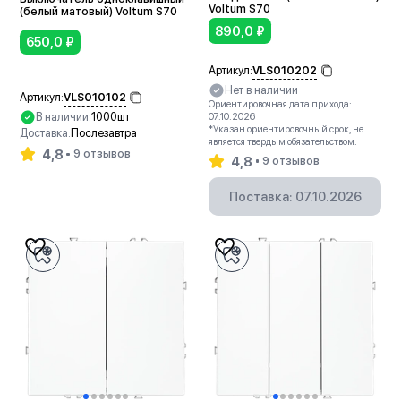
Voltum S70
(белый матовый) Voltum S70
890,0
₽
650,0
₽
VLS010202
Артикул:
Нет в наличии
VLS010102
Артикул:
Ориентировочная дата прихода:
В наличии:
1000шт
07.10.2026
*Указан ориентировочный срок, не
Доставка:
Послезавтра
является твердым обязательством.
4,8
9 отзывов
4,8
9 отзывов
В корзину
Поставка: 07.10.2026