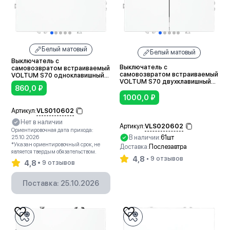
Белый матовый
Белый матовый
Выключатель с
Выключатель с
самовозвратом встраиваемый
самовозвратом встраиваемый
VOLTUM S70 одноклавишный
VOLTUM S70 двухклавишный
10А (белый матовый)
860,0
₽
10А (белый матовый)
1000,0
₽
VLS010602
Артикул:
Нет в наличии
VLS020602
Артикул:
Ориентировочная дата прихода:
В наличии:
61шт
25.10.2026
*Указан ориентировочный срок, не
Доставка:
Послезавтра
является твердым обязательством.
4,8
9 отзывов
4,8
9 отзывов
В корзину
Поставка: 25.10.2026