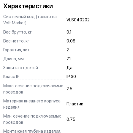
Характеристики
ЗАЩИТА
Системный код (только на
Механизм выполнен с учетом защиты проводов от
VLS040202
Volt.Market)
повреждений при установке, обеспечивая безопасную
эксплуатацию и исключая вероятность замыкания на детали
Вес брутто, кг
0.1
корпуса.
Вес нетто, кг
0.08
КРЕПЛЕНИЕ "ШИП-ПАЗ"
Гарантия, лет
2
Ускоряет процесс монтажа и регулировки горизонта в
Длина, мм
71
многопостовых конструкциях.
Защита от детей
Да
СИЛОВЫЕ КОНТАКТЫ
Класс IP
IP 30
Изготовлены по международному стандарту из оловянной
Макс. сечение подключаемых
бронзы, гарантируют долговечность и надежность
2.5
проводов
эксплуатации.
Материал внешнего корпуса
ЛЕГКОПОДВИЖНЫЕ КНОПКИ ОТСОЕДИНЕНИЯ
Пластик
изделия
Помогают быстро и без специальных инструментов
Мин. сечение подключаемых
отсоединенить провода при демонтаже.
0.75
проводов
МАТЕРИАЛ
Монтажная глубина изделия,