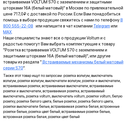
КРЕПЛЕНИЕ EASY CLICK
встраиваемая VOLTUM S70 с заземлением и защитными
шторками 16А (белый матовый)" в Москве по привлекательной
Обеспечивает быстрое и легкое соединение механизма с
цене 717,0₽ с доставкой по России. Если Вам понадобиться
рамкой. Восемь фиксаторов по периметру нивелируют
помощь в выборе продукции свяжитесь с нами по телефону
8
неровности стены и надежно удерживают конструкцию.
800 555-22-08
или напишите в чат компании
Telegram
или
MAX
.
УНИВЕРСАЛЬНЫЙ МОНТАЖ
Наши специалисты знают все о продукции Voltum и с
Суппорт поддерживает установку механизма в
радостью помогут Вам выбрать комплектующие к товару
многопостовые рамки как по горизонтали, так и по вертикали.
"Розетка встраиваемая VOLTUM S70 с заземлением и
защитными шторками 16А (белый матовый)", или другие
ДИАГОНАЛЬНЫЕ ОТВЕРСТИЯ СУППОРТА
товары из раздела "
Встраиваемые механизмы белый матовый
Предназначены для удобного крепления механизмов в
серии S70
".
нестандартных условиях, не требующих применения
Также этот товар ищут по запросам: розетка вольтум, выключатель
подрозетников.
вольтум, розетки вольтум, выключатели вольтум, розетки и выключатели,
встраиваемые розетки, встраиваемые выключатели, встраиваемые
МАРКИРОВКА
розетки и выключатели, встраиваемая розетка, встраиваемый
Метка для точного определения длины зачистки изоляции
выключатель, розетка voltum, выключатель voltum, розетки voltum, белую
розетку, розетки белого цвета, белые розетки, розетка белого цвета,
проводов, упрощающая и ускоряющая процесс монтажа.
розетки выключатели белые, встраиваемая розетка белая, встроенные
АНКЕРНОЕ КРЕПЛЕНИЕ
розетки белые, розетка цвет белый, встраиваемые розетки белые,
встроенная розетка белая, розетки цвет белый
Надежно фиксирует механизм в подрозетнике, не мешая
монтажу и не выпадая из свободного положения.