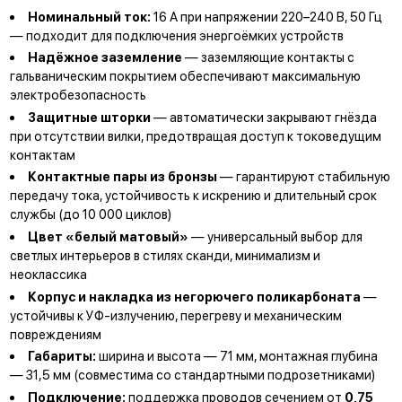
Номинальный ток:
16 А при напряжении 220–240 В, 50 Гц
— подходит для подключения энергоёмких устройств
Надёжное заземление
— заземляющие контакты с
гальваническим покрытием обеспечивают максимальную
электробезопасность
Защитные шторки
— автоматически закрывают гнёзда
при отсутствии вилки, предотвращая доступ к токоведущим
контактам
Контактные пары из бронзы
— гарантируют стабильную
передачу тока, устойчивость к искрению и длительный срок
службы (до 10 000 циклов)
Цвет «белый матовый»
— универсальный выбор для
светлых интерьеров в стилях сканди, минимализм и
неоклассика
Корпус и накладка из негорючего поликарбоната
—
устойчивы к УФ-излучению, перегреву и механическим
повреждениям
Габариты:
ширина и высота — 71 мм, монтажная глубина
— 31,5 мм (совместима со стандартными подрозетниками)
Подключение:
поддержка проводов сечением от
0,75