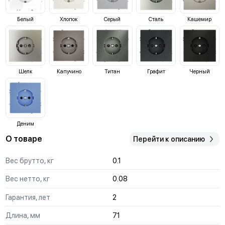
Белый
Хлопок
Серый
Сталь
Кашемир
Шелк
Капучино
Титан
Графит
Черный
Деним
О товаре
Перейти к описанию
Вес брутто, кг
0.1
Вес нетто, кг
0.08
Гарантия, лет
2
Длина, мм
71