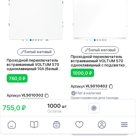
Белый матовый
Белый матовый
Проходной переключатель
Проходной переключатель
встраиваемый VOLTUM S70
встраиваемый VOLTUM S70
одноклавишный с подсветкой
одноклавишный 10А (белый
10А (белый матовый)
1000,0
₽
матовый)
760,0
₽
VLS010402
Артикул:
Нет в наличии
VLS010302
Артикул:
Ориентировочная дата прихода:
В наличии:
1000шт
07.10.2026
1000
755,0 ₽
шт
*Указан ориентировочный срок, не
Доставка:
Послезавтра
В корзину
является твердым обязательством.
Остаток
4,8
9 отзывов
4,8
9 отзывов
В корзину
Поставка: 07.10.2026