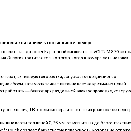
равление питанием в гостиничном номере
 после отъезда гостя. Карточный выключатель VOLTUM S70 автом
ия. Энергия тратится только тогда, когда в номере есть человек.
ется свет, активируются розетки, запускается кондиционер
д на сборы, затем отключает питание всех не критичных цепей
ют работать — благодаря раздельной электропроводке, которую
 освещения, ТВ, кондиционера и нескольких розеток без перегр
чные карты толщиной 0,76 мм: от магнитных до бесконтактных R
ft touch создаёт бархатистую поверхность, которая не отражает