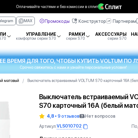
Оплачивайте частями
и без комиссии в сплит
Промокоды
Конструктор
Партнерам
elegram
MAX
ЛИ
УПРАВЛЕНИЕ
РАМКИ
АКСЕССУАРЫ
НА
 S70
комфортом серии S70
серии S70
серии S70
ЕЕ ВРЕМЯ ДЛЯ ТОГО, ЧТОБЫ КУПИТЬ VOLTUM ПО
Срочно свяжитесь с нами и узнайте персональные условия!
/
ый матовый
Выключатель встраиваемый VOLTUM S70 карточный 16А (бел
Выключатель встраиваемый V
S70 карточный 16А (белый мат
4,8
9 отзывов
Нет вопросов
VLS010702
Артикул:
По