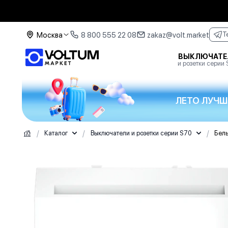
Москва
8 800 555 22 08
zakaz@volt.market
T
ВЫКЛЮЧАТЕ
и розетки серии
ЛЕТО ЛУЧШ
/
/
/
Каталог
Выключатели и розетки серии S70
Бел