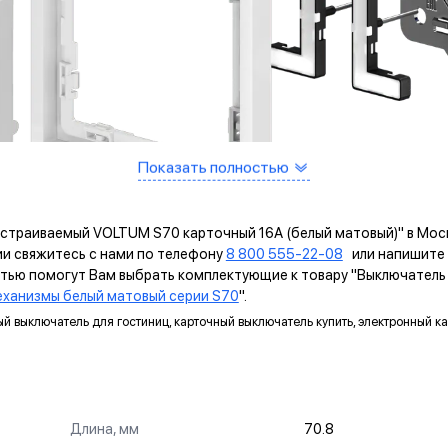
Показать полностью
 встраиваемый VOLTUM S70 карточный 16А (белый матовый)" в Мос
ии свяжитесь с нами по телефону
8 800 555-22-08
или напишите 
стью помогут Вам выбрать комплектующие к товару "Выключател
ханизмы белый матовый серии S70
".
ный выключатель для гостиниц, карточный выключатель купить, электронный 
ИМУЩЕСТВА МЕХАНИЗМОВ VOLTUM ВОЛ
САМОЗАЖИМНЫЕ КЛЕММЫ
Длина, мм
70.8
Помогают упростить процесс монтажа и гарантируют