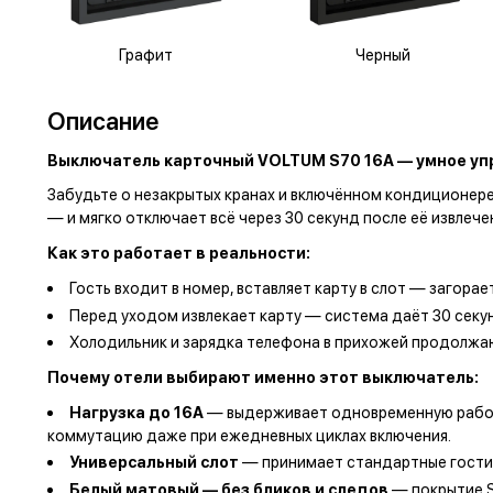
Графит
Черный
Описание
Выключатель карточный VOLTUM S70 16А — умное уп
Забудьте о незакрытых кранах и включённом кондиционере
— и мягко отключает всё через 30 секунд после её извлечен
Как это работает в реальности:
Гость входит в номер, вставляет карту в слот — загора
Перед уходом извлекает карту — система даёт 30 секун
Холодильник и зарядка телефона в прихожей продолжа
Почему отели выбирают именно этот выключатель:
Нагрузка до 16А
— выдерживает одновременную работу
коммутацию даже при ежедневных циклах включения.
Универсальный слот
— принимает стандартные гостини
Белый матовый — без бликов и следов
— покрытие So