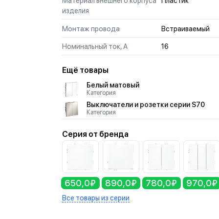
Материал внешнего корпуса
Пластик
изделия
Монтаж провода
Встраиваемый
Номинальный ток, А
16
Ещё товары
Белый матовый
Категория
Выключатели и розетки серии S70
Категория
Серия от бренда
650,0₽
890,0₽
780,0₽
970,0₽
Все товары из серии