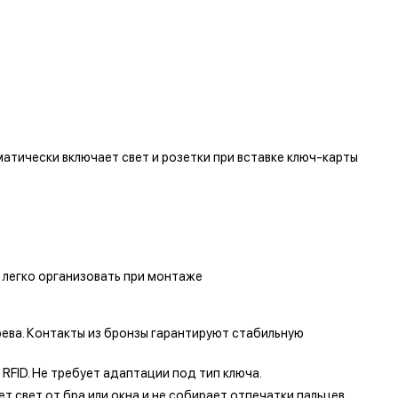
атически включает свет и розетки при вставке ключ-карты
 легко организовать при монтаже
ева. Контакты из бронзы гарантируют стабильную
FID. Не требует адаптации под тип ключа.
 свет от бра или окна и не собирает отпечатки пальцев.