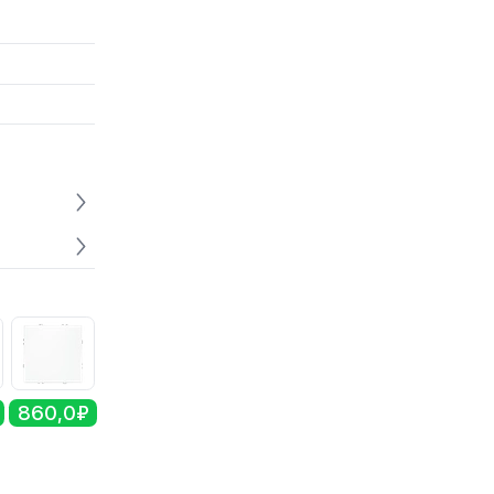
860,0₽