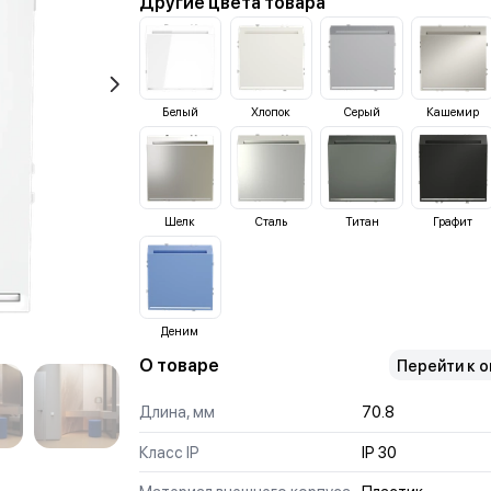
Другие цвета товара
Белый
Хлопок
Серый
Кашемир
Шелк
Сталь
Титан
Графит
Деним
О товаре
Перейти к 
Длина, мм
70.8
Класс IP
IP 30