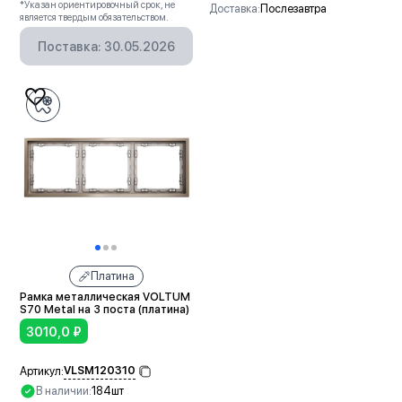
*Указан ориентировочный срок, не
Доставка:
Послезавтра
является твердым обязательством.
В корзину
Поставка: 30.05.2026
Платина
Рамка металлическая VOLTUM
S70 Metal на 3 поста (платина)
3010,0
₽
VLSM120310
Артикул:
В наличии:
184шт