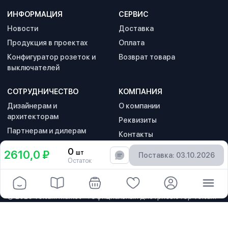
ИНФОРМАЦИЯ
СЕРВИС
Новости
Доставка
Продукция в проектах
Оплата
Конфигуратор розеток и
Возврат товара
выключателей
СОТРУДНИЧЕСТВО
КОМПАНИЯ
Дизайнерам и
О компании
архитекторам
Реквизиты
Партнерам и дилерам
Контакты
Политика
0
2610,0 ₽
шт
Поставка: 03.10.2026
конфиденциальности
Остаток
© 2026
Voltum Market™
. Официальный дистрибьютор Voltum
Вольтум.
8 800 555 22 08
zakaz@volt.market