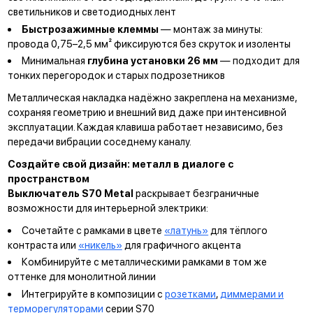
светильников и светодиодных лент
Быстрозажимные клеммы
— монтаж за минуты:
провода 0,75–2,5 мм² фиксируются без скруток и изоленты
Минимальная
глубина установки 26 мм
— подходит для
тонких перегородок и старых подрозетников
Металлическая накладка надёжно закреплена на механизме,
сохраняя геометрию и внешний вид даже при интенсивной
эксплуатации. Каждая клавиша работает независимо, без
передачи вибрации соседнему каналу.
Создайте свой дизайн: металл в диалоге с
пространством
Выключатель S70 Metal
раскрывает безграничные
возможности для интерьерной электрики:
Сочетайте с рамками в цвете
«латунь»
для тёплого
контраста или
«никель»
для графичного акцента
Комбинируйте с металлическими рамками в том же
оттенке для монолитной линии
Интегрируйте в композиции с
розетками
,
диммерами и
терморегуляторами
серии S70