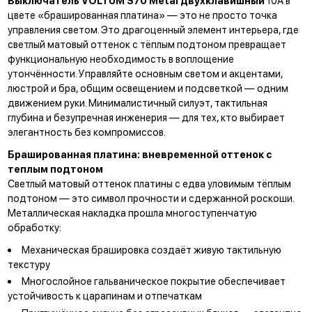
Выключатель VOLTUM S70 Metal двухклавишный
10А в
цвете «брашированная платина» — это не просто точка
управления светом. Это драгоценный элемент интерьера, где
светлый матовый оттенок с тёплым подтоном превращает
функциональную необходимость в воплощение
утончённости. Управляйте основным светом и акцентами,
люстрой и бра, общим освещением и подсветкой — одним
движением руки. Минималистичный силуэт, тактильная
глубина и безупречная инженерия — для тех, кто выбирает
элегантность без компромиссов.
Брашированная платина: вневременной оттенок с
теплым подтоном
Светлый матовый оттенок платины с едва уловимым тёплым
подтоном — это символ прочности и сдержанной роскоши.
Металлическая накладка прошла многоступенчатую
обработку:
Механическая брашировка создаёт живую тактильную
текстуру
Многослойное гальваническое покрытие обеспечивает
устойчивость к царапинам и отпечаткам