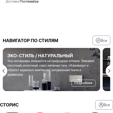
Доставка:
Послезавтра
В корзину
НАВИГАТОР ПО СТИЛЯМ
Все
ЭКО-СТИЛЬ / НАТУРАЛЬНЫЙ
Л
Эко-интерьеры опираются на природные оттенки: бежевый,
Для
песочный, молочный, серо-зелёные тона. «Кашемир» и
мет
«Шелк» идеально имитируют натуральные ткани и
под
древесину.
Подробнее
СТОРИС
Все